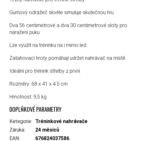
Gumový odrážeč skvěle simuluje skutečnou hru.
Dva 56 centimetrové a dva 30 centimetrové sloty pro
naražení puku.
Lze využít na tréninku na i mimo led.
Zatahovací hroty pomáhají udržet nahrávač na místě.
Ideální pro trénink střelby z první.
Rozměry: 68 x 41 x 4.5 cm
Hmotnost: 9,5 kg
DOPLŇKOVÉ PARAMETRY
Kategorie
:
Tréninkové nahrávače
Záruka
:
24 měsíců
EAN
:
676824037586