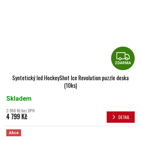
Z
ZDARMA
Syntetický led HockeyShot Ice Revolution puzzle deska
(10ks)
Skladem
3 966 Kč bez DPH
4 799 Kč
DETAIL
Akce