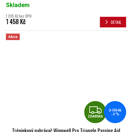
Skladem
1 205 Kč bez DPH
1 458 Kč
DETAIL
Akce
ZDA
2 799 Kč
–9 %
ZDARMA
Tréninkový nahrávač Winnwell Pro Triangle Passing Aid