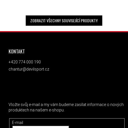
ZOBRAZIT VŠECHNY SOUVISEJÍCÍ PRODUKTY
ZÁPATÍ
KONTAKT
+420 774 000 190
chantur@devilsport.cz
ODEBÍRAT NEWSLETTER
Vložte svůj e-mail a my vám budeme zasílat informace o nových
produktech na našem e-shopu.
E-mail