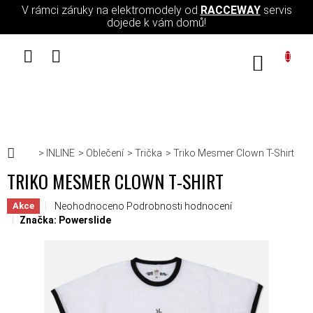
Přejít na obsah
V rámci záruky na elektromodely od
RACCEWAY
servis
dojede k vám domů!
NÁKUPN
Domů
INLINE
Oblečení
Trička
Triko Mesmer Clown T-Shirt
TRIKO MESMER CLOWN T-SHIRT
Průměrné hodnocení produktu je 0,0 z 5 hvězdiček.
Neohodnoceno
Podrobnosti hodnocení
Akce
Značka:
Powerslide