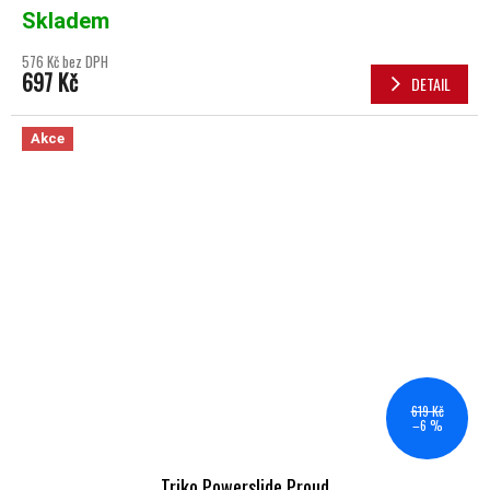
Skladem
576 Kč bez DPH
697 Kč
DETAIL
Akce
619 Kč
–6 %
Triko Powerslide Proud