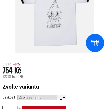
810 Kč
–6 %
810 Kč
–6 %
754 Kč
623 Kč bez DPH
Měrná cena:
Zvolte variantu
Velikost