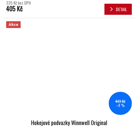
335 Kč bez DPH
405 Kč
DETAIL
Akce
469 Kč
–9 %
Hokejové podvazky Winnwell Original