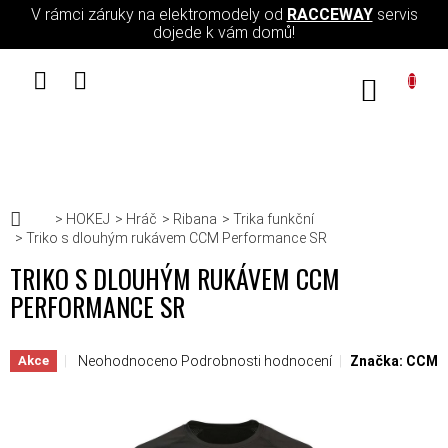
Přejít na obsah
V rámci záruky na elektromodely od
RACCEWAY
servis
dojede k vám domů!
NÁKUPN
Domů
HOKEJ
Hráč
Ribana
Trika funkční
Triko s dlouhým rukávem CCM Performance SR
TRIKO S DLOUHÝM RUKÁVEM CCM
PERFORMANCE SR
Průměrné hodnocení produktu je 0,0 z 5 hvězdiček.
Neohodnoceno
Podrobnosti hodnocení
Značka:
CCM
Akce