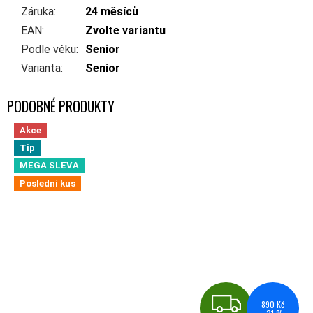
Záruka
:
24 měsíců
EAN
:
Zvolte variantu
Podle věku
:
Senior
Varianta
:
Senior
Akce
Tip
MEGA SLEVA
Poslední kus
ZDA
890 Kč