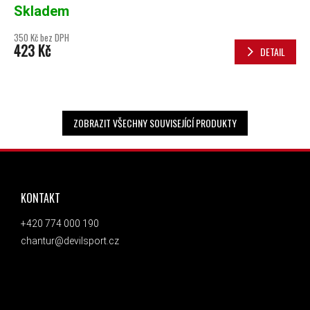
Skladem
350 Kč bez DPH
423 Kč
DETAIL
ZOBRAZIT VŠECHNY SOUVISEJÍCÍ PRODUKTY
ZÁPATÍ
KONTAKT
+420 774 000 190
chantur@devilsport.cz
ODEBÍRAT NEWSLETTER