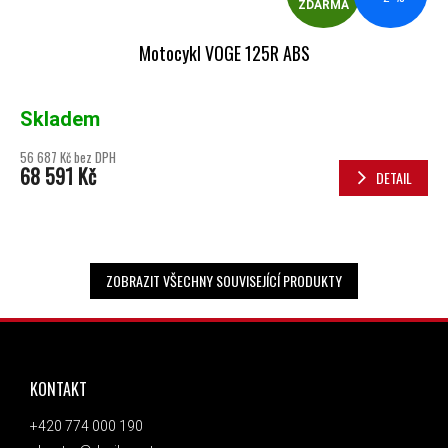
ZDARMA
Motocykl VOGE 125R ABS
Skladem
56 687 Kč bez DPH
68 591 Kč
DETAIL
ZOBRAZIT VŠECHNY SOUVISEJÍCÍ PRODUKTY
ZÁPATÍ
KONTAKT
+420 774 000 190