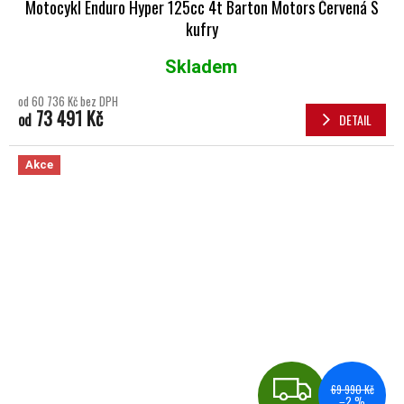
Motocykl Enduro Hyper 125cc 4t Barton Motors Červená S
kufry
Skladem
Průměrné hodnocení produktu je 5,0 z 5 hvězdiček.
od 60 736 Kč bez DPH
73 491 Kč
od
DETAIL
Akce
ZDA
69 990 Kč
–2 %