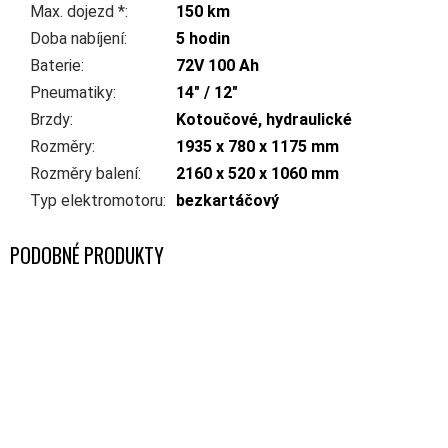
Max. dojezd *
:
150 km
Doba nabíjení
:
5 hodin
Baterie
:
72V 100 Ah
Pneumatiky
:
14" / 12"
Brzdy
:
Kotoučové, hydraulické
Rozměry
:
1935 x 780 x 1175 mm
Rozměry balení
:
2160 x 520 x 1060 mm
Typ elektromotoru
:
bezkartáčový