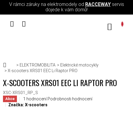
Přejít na obsah
V rámci záruky na elektromodely od
RACCEWAY
servis
dojede k vám domů!
NÁKUPN
Domů
ELEKTROMOBILITA
Elektrické motocykly
X-scooters XRS01 EEC Li Raptor PRO
X-SCOOTERS XRS01 EEC LI RAPTOR PRO
XSC-XRS01_RP_S
Průměrné hodnocení produktu je 5,0 z 5 hvězdiček.
1 hodnocení
Podrobnosti hodnocení
Akce
Značka:
X-scooters