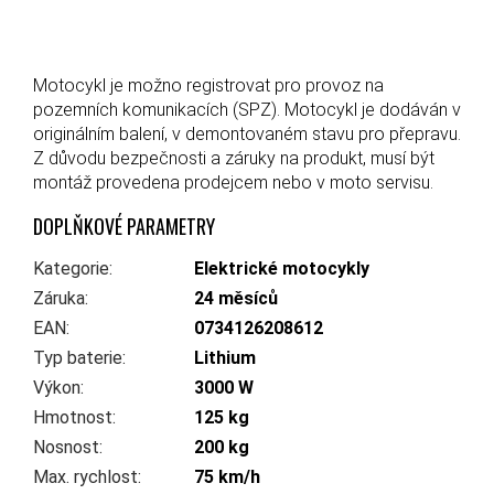
Motocykl je možno registrovat pro provoz na
pozemních komunikacích (SPZ). Motocykl je dodáván v
originálním balení, v demontovaném stavu pro přepravu.
Z důvodu bezpečnosti a záruky na produkt, musí být
montáž provedena prodejcem nebo v moto servisu.
DOPLŇKOVÉ PARAMETRY
Kategorie
:
Elektrické motocykly
Záruka
:
24 měsíců
EAN
:
0734126208612
Typ baterie
:
Lithium
Výkon
:
3000 W
Hmotnost
:
125 kg
Nosnost
:
200 kg
Max. rychlost
:
75 km/h