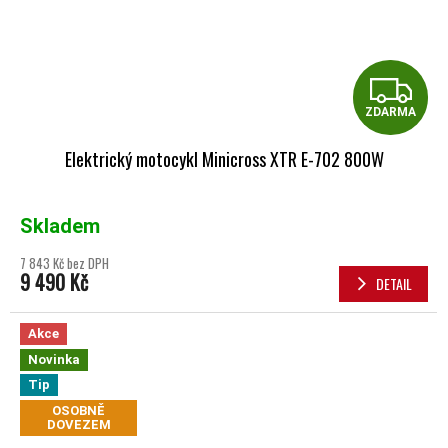
Z
ZDARMA
Elektrický motocykl Minicross XTR E-702 800W
Skladem
7 843 Kč bez DPH
9 490 Kč
DETAIL
Akce
Novinka
Tip
OSOBNĚ
DOVEZEM