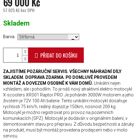
69 000 Kč
57 025 Kč bez DPH
Měrná cena:
Skladem
Barva
PŘIDAT DO KOŠÍKU
ZAJISTÍME POZÁRUČNÍ SERVIS. VŠECHNY NÁHRADNÍ DÍLY
SKLADEM. DOPRAVA ZDARMA.
PO DOMLUVĚ PROVEDEM
MONTÁŽ A
DOVEZEM OSOBNĚ K VÁM DOMŮ.
Unikátní nejen
vzhledem, ale i pohodlím. To je náš nový atraktivní elektro motocykl
X-scooters XRS01 Raptor PRO. Je poháněn 3000W motorem a jeho
životem je 72V 100 Ah baterie. Tento unikátní motocykl dosahuje
rychlosti 75 km/h, reálný dojezd je 150km, nosnost 200 kg.
Motocykl je možno registrovat pro provoz na pozemních
komunikacích (SPZ). Motocykl je dodáván v originálním balení, v
demontovaném stavu pro přepravu. Z důvodu bezpečnosti a záruky
na produkt, musí být montáž provedena prodejcem nebo v moto
servisu.