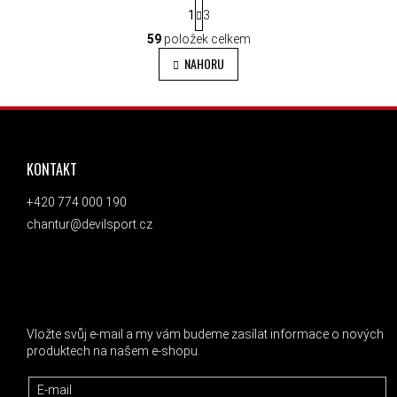
STRÁNKOVÁNÍ
1
3
OVLÁDACÍ PRVKY VÝPISU
59
položek celkem
NAHORU
ZÁPATÍ
KONTAKT
+420 774 000 190
chantur@devilsport.cz
ODEBÍRAT NEWSLETTER
Vložte svůj e-mail a my vám budeme zasílat informace o nových
produktech na našem e-shopu.
E-mail