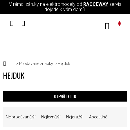
Přejít na obsah
V rámci záruky na elektromodely od
RACCEWAY
servis
dojede k vám domů!
NÁKUPN
Domů
Prodávané značky
Hejduk
HEJDUK
OTEVŘÍT FILTR
ŘAZENÍ PRODUKTŮ
Nejprodávanější
Nejlevnější
Nejdražší
Abecedně