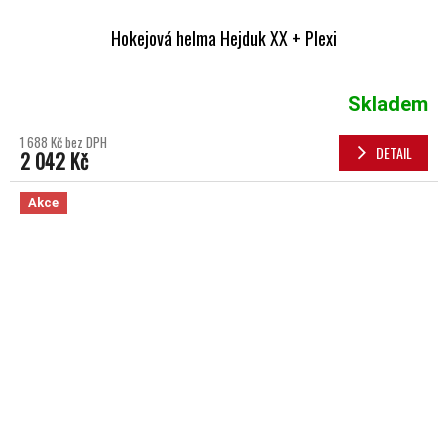
Hokejová helma Hejduk XX + Plexi
Skladem
1 688 Kč bez DPH
DETAIL
2 042 Kč
Akce