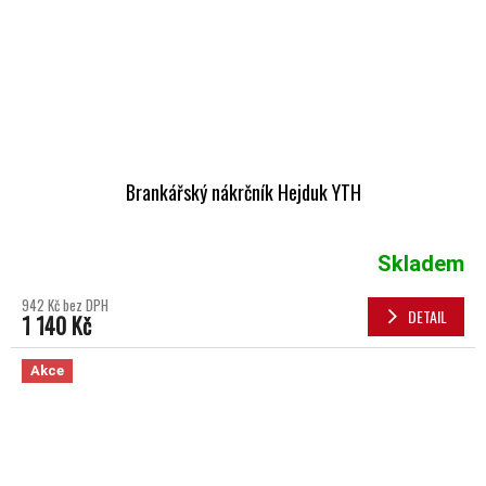
Brankářský nákrčník Hejduk YTH
Skladem
942 Kč bez DPH
DETAIL
1 140 Kč
Akce