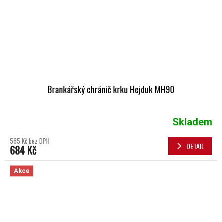
Brankářský chránič krku Hejduk MH90
Skladem
565 Kč bez DPH
DETAIL
684 Kč
Akce