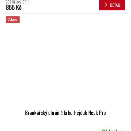
707 Kč bez DPH
DETAIL
855 Kč
Akce
Brankářský chránič krku Hejduk Neck Pro