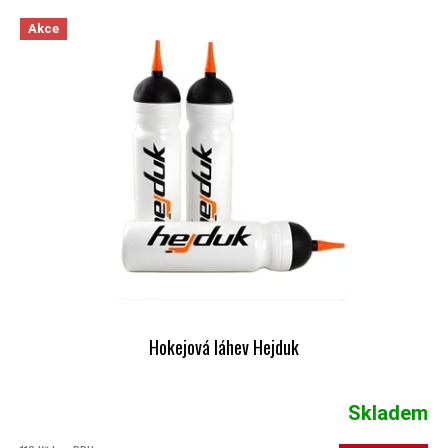
VÝPIS PRODUKTŮ
Akce
Hokejová láhev Hejduk
Skladem