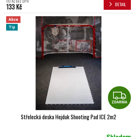
110 Kč bez DPH
DETAIL
133 Kč
Akce
Tip
Z
ZDARMA
Střelecká deska Hejduk Shooting Pad ICE 2m2