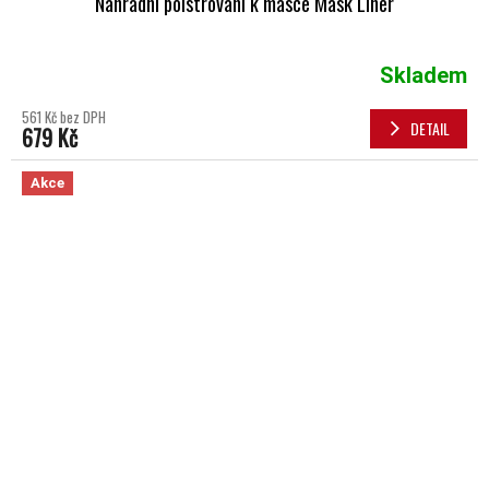
Náhradní polstrování k masce Mask Liner
Skladem
561 Kč bez DPH
DETAIL
679 Kč
Akce