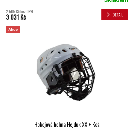
Skladem
2 505 Kč bez DPH
DETAIL
3 031 Kč
Akce
Hokejová helma Hejduk XX + Koš