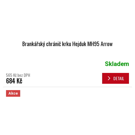
Brankářský chránič krku Hejduk MH95 Arrow
Skladem
565 Kč bez DPH
DETAIL
684 Kč
Akce