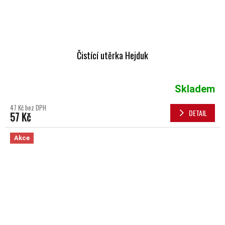
Čistící utěrka Hejduk
Skladem
47 Kč bez DPH
DETAIL
57 Kč
Akce