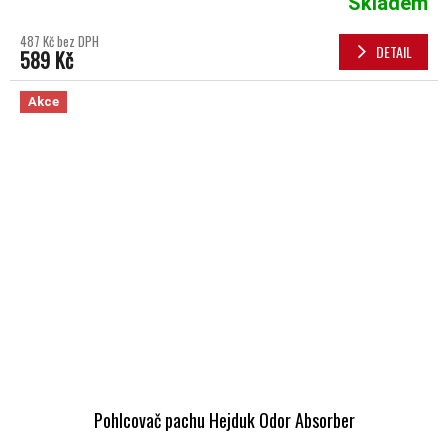
Skladem
487 Kč bez DPH
DETAIL
589 Kč
Akce
Pohlcovač pachu Hejduk Odor Absorber