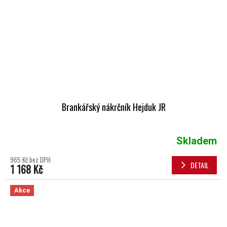
Brankářský nákrčník Hejduk JR
Skladem
965 Kč bez DPH
DETAIL
1 168 Kč
Akce