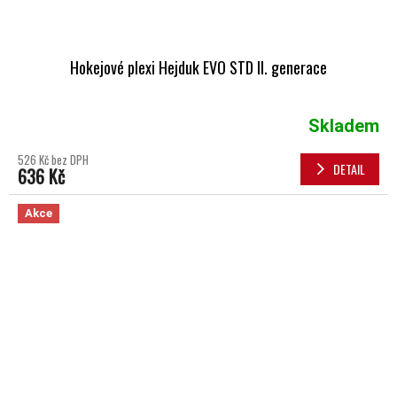
Hokejové plexi Hejduk EVO STD II. generace
Skladem
526 Kč bez DPH
DETAIL
636 Kč
Akce