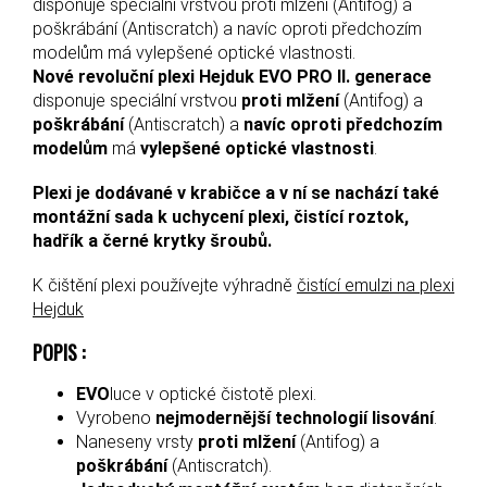
disponuje speciální vrstvou proti mlžení (Antifog) a
poškrábání (Antiscratch) a navíc oproti předchozím
modelům má vylepšené optické vlastnosti.
Nové revoluční plexi Hejduk EVO PRO II. generace
disponuje speciální vrstvou
proti mlžení
(Antifog) a
poškrábání
(Antiscratch) a
navíc oproti předchozím
modelům
má
vylepšené optické vlastnosti
.
Plexi je dodávané v krabičce a v ní se nachází také
montážní sada k uchycení plexi, čistící roztok,
hadřík a černé krytky šroubů.
K čištění plexi používejte výhradně
čistící emulzi na plexi
Hejduk
POPIS :
EVO
luce v optické čistotě plexi.
Vyrobeno
nejmodernější technologií lisování
.
Naneseny vrsty
proti mlžení
(Antifog) a
poškrábání
(Antiscratch).