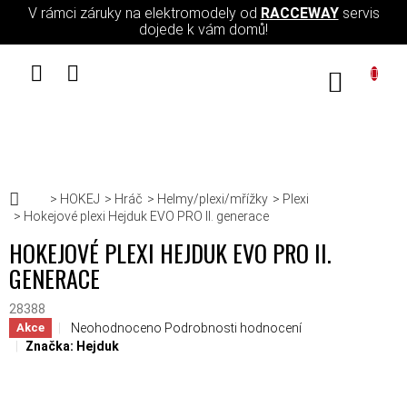
Přejít na obsah
V rámci záruky na elektromodely od
RACCEWAY
servis
dojede k vám domů!
NÁKUPN
Domů
HOKEJ
Hráč
Helmy/plexi/mřížky
Plexi
Hokejové plexi Hejduk EVO PRO II. generace
HOKEJOVÉ PLEXI HEJDUK EVO PRO II.
GENERACE
28388
Průměrné hodnocení produktu je 0,0 z 5 hvězdiček.
Neohodnoceno
Podrobnosti hodnocení
Akce
Značka:
Hejduk