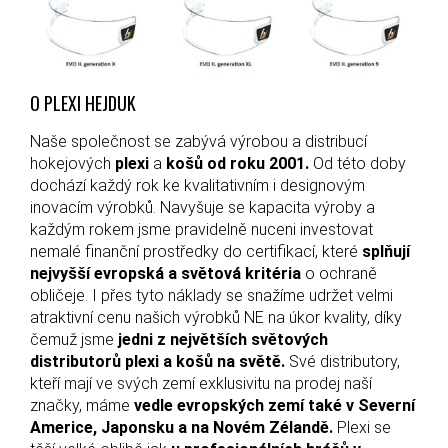
O PLEXI HEJDUK
Naše společnost se zabývá výrobou a distribucí
hokejových
plexi
a
košů
od roku 2001.
Od této doby
dochází každý rok ke kvalitativním i designovým
inovacím výrobků. Navyšuje se kapacita výroby a
každým rokem jsme pravidelně nuceni investovat
nemalé finanční prostředky do certifikací, které
splňují
nejvyšší evropská a světová kritéria
o ochraně
obličeje. I přes tyto náklady se snažíme udržet velmi
atraktivní cenu našich výrobků NE na úkor kvality, díky
čemuž jsme
jedni z největších světových
distributorů plexi a košů na světě.
Své distributory,
kteří mají ve svých zemí exklusivitu na prodej naší
značky, máme
vedle evropských zemí také v Severní
Americe, Japonsku a na Novém Zélandě.
Plexi se