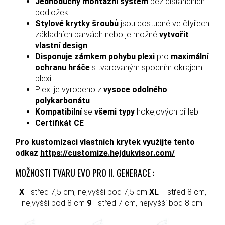
Jednoduchý montážní systém
bez distančních
podložek.
Stylové krytky šroubů
jsou dostupné ve čtyřech
základních barvách nebo je možné
vytvořit
vlastní design
.
Disponuje zámkem pohybu plexi
pro
maximální
ochranu hráče
s tvarovaným spodním okrajem
plexi.
Plexi je vyrobeno z
vysoce odolného
polykarbonátu
.
Kompatibilní
se
všemi typy
hokejových přileb.
Certifikát CE
Pro kustomizaci vlastních krytek využijte tento
odkaz
https://customize.hejdukvisor.com/
MOŽNOSTI TVARU EVO PRO II. GENERACE :
X
- střed 7,5 cm, nejvyšší bod 7,5 cm
XL
- střed 8 cm,
nejvyšší bod 8 cm
9
- střed 7 cm, nejvyšší bod 8 cm.