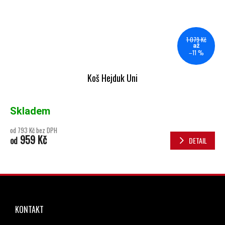
1 079 Kč
až
–11 %
Koš Hejduk Uni
Skladem
od 793 Kč bez DPH
959 Kč
od
DETAIL
ZÁPATÍ
KONTAKT