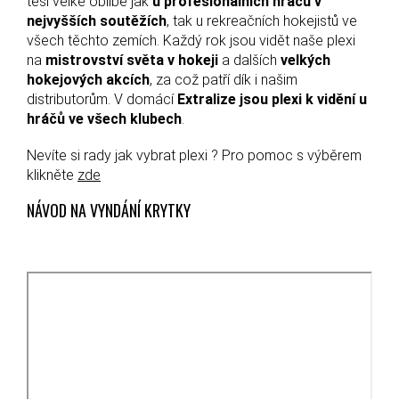
těší velké oblibě jak
u profesionálních hráčů v
nejvyšších soutěžích
, tak u rekreačních hokejistů ve
všech těchto zemích. Každý rok jsou vidět naše plexi
na
mistrovství světa v hokeji
a dalších
velkých
hokejových akcích
, za což patří dík i našim
distributorům. V domácí
Extralize jsou plexi k vidění u
hráčů ve všech klubech
.
Nevíte si rady jak vybrat plexi ? Pro pomoc s výběrem
klikněte
zde
NÁVOD NA VYNDÁNÍ KRYTKY