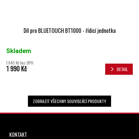
Díl pro BLUETOUCH BT1000 - řídicí jednotka
Skladem
1 645 Kč bez DPH
1 990 Kč
DETAIL
ZOBRAZIT VŠECHNY SOUVISEJÍCÍ PRODUKTY
ZÁPATÍ
KONTAKT