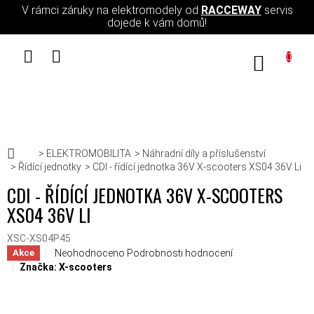
Přejít na obsah
V rámci záruky na elektromodely od
RACCEWAY
servis
dojede k vám domů!
NÁKUPN
Domů
ELEKTROMOBILITA
Náhradní díly a příslušenství
Řídící jednotky
CDI - řídící jednotka 36V X-scooters XS04 36V Li
CDI - ŘÍDÍCÍ JEDNOTKA 36V X-SCOOTERS
XS04 36V LI
XSC-XS04P45
Průměrné hodnocení produktu je 0,0 z 5 hvězdiček.
Neohodnoceno
Podrobnosti hodnocení
Akce
Značka:
X-scooters