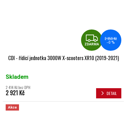
ZDA
2 950 Kč
–0 %
ZDARMA
CDI - řídící jednotka 3000W X-scooters XR10 (2019-2021)
Skladem
2 414 Kč bez DPH
2 921 Kč
DETAIL
Akce