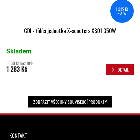
1 295 Kč
–0 %
CDI - řídící jednotka X-scooters XS01 350W
Skladem
1 060 Kč bez DPH
1 283 Kč
DETAIL
ZOBRAZIT VŠECHNY SOUVISEJÍCÍ PRODUKTY
ZÁPATÍ
KONTAKT