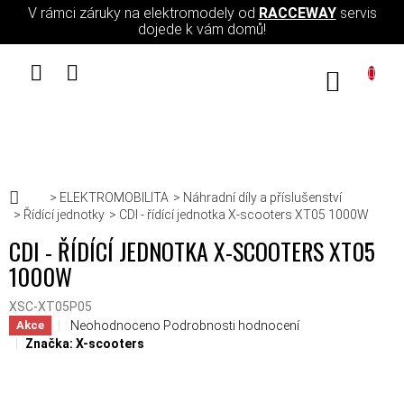
Přejít na obsah
V rámci záruky na elektromodely od
RACCEWAY
servis
dojede k vám domů!
NÁKUPN
Domů
ELEKTROMOBILITA
Náhradní díly a příslušenství
Řídící jednotky
CDI - řídící jednotka X-scooters XT05 1000W
CDI - ŘÍDÍCÍ JEDNOTKA X-SCOOTERS XT05
1000W
XSC-XT05P05
Průměrné hodnocení produktu je 0,0 z 5 hvězdiček.
Neohodnoceno
Podrobnosti hodnocení
Akce
Značka:
X-scooters