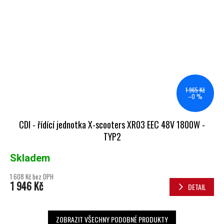
1 965 Kč
–0 %
CDI - řídící jednotka X-scooters XR03 EEC 48V 1800W -
TYP2
Skladem
1 608 Kč bez DPH
1 946 Kč
DETAIL
ZOBRAZIT VŠECHNY PODOBNÉ PRODUKTY