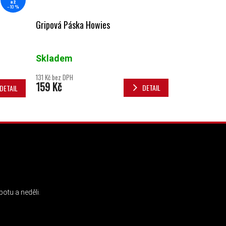
až
–10 %
Gripová Páska Howies
Skladem
131 Kč bez DPH
159 Kč
DETAIL
DETAIL
INSTAGRAM
otu a neděli.