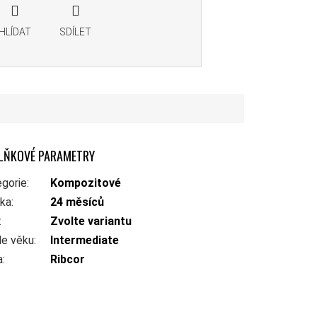
HLÍDAT
SDÍLET
LŇKOVÉ PARAMETRY
gorie
:
Kompozitové
uka
:
24 měsíců
:
Zvolte variantu
le věku
:
Intermediate
a
:
Ribcor