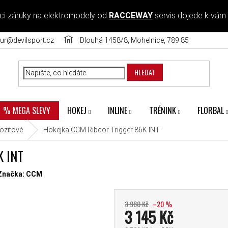
ci záruky na elektromodely od
RACCEWAY
servis dojede k vám
ur@devilsport.cz
Dlouhá 1458/8, Mohelnice, 789 85
HLEDAT
HOKEJ
INLINE
TRÉNINK
FLORBAL
% MEGA SLEVY
zitové
Hokejka CCM Ribcor Trigger 86K INT
 INT
diček.
Značka:
CCM
3 980 Kč
–20 %
3 145 Kč