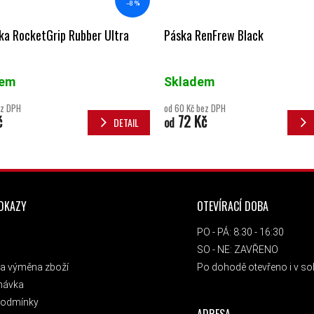
–8 %
ka RocketGrip Rubber Ultra
Páska RenFrew Black
dem
Skladem
ez DPH
od 60 Kč bez DPH
č
72 Kč
od
DETAIL
ODKAZY
OTEVÍRACÍ DOBA
PO - PÁ: 8:30 - 16:30
SO - NE: ZAVŘENO
a výměna zboží
Po dohodě otevřeno i v sob
návka
podmínky
ADRESA