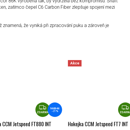
ibcor 86K vyrobena tak, by vydržela bez kompromisů. Shaft
ken, zatímco čepel C6 Carbon Fiber zlepšuje spojení mezi
ož znamená, že vyniká při zpracování puku a zároveň je
Akce
ZDARMA
5 020 Kč
–21 %
ZDARMA
ZDARM
a CCM Jetspeed FT880 INT
Hokejka CCM Jetspeed FT7 INT