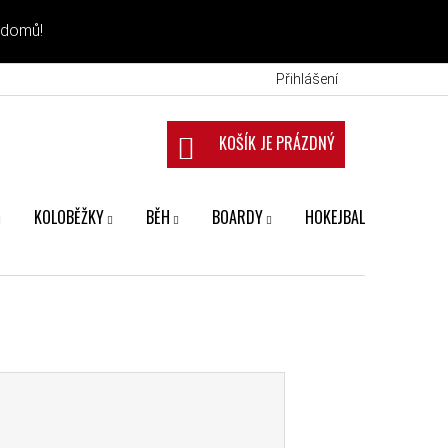
 domů!
Přihlášení
NÁKUPNÍ KOŠÍK
KOLOBĚŽKY
BĚH
BOARDY
HOKEJBAL
FANS