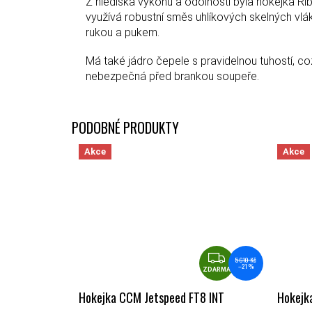
Z hlediska výkonu a odolnosti byla hokejka R
využívá robustní směs uhlíkových skelných vlá
rukou a pukem.
Má také jádro čepele s pravidelnou tuhostí, c
nebezpečná před brankou soupeře.
Akce
Akce
ZDARMA
5 610 Kč
–21 %
ZDARMA
Hokejka CCM Jetspeed FT8 INT
Hokejk