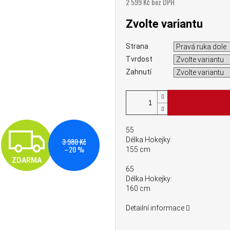
2 599 Kč bez DPH
Měrná cena:
Zvolte variantu
Strana
Tvrdost
Zahnutí
ZDARMA
55
Délka Hokejky:
3 980 Kč
–20 %
155 cm
ZDARMA
65
Délka Hokejky:
160 cm
Detailní informace