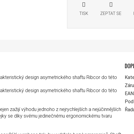
TISK
ZEPTAT SE
DOP
kteristický design asymetrického shaftu Ribcor do této
Kate
Zár
kteristický design asymetrického shaftu Ribcor do této
EAN
Pod
jen zažijí výhodu jednoho z nejrychlejších a nejúčinnějších
Řad
hokejky se díky svému jedinečnému ergonomickému tvaru