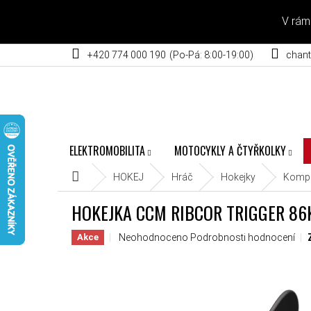
Přejít na obsah
V rám
+420 774 000 190
chant
ELEKTROMOBILITA
MOTOCYKLY A ČTYŘKOLKY
Domů
HOKEJ
Hráč
Hokejky
Kompo
HOKEJKA CCM RIBCOR TRIGGER 86K
Průměrné hodnocení produktu je 0,0 z 5 hvěz
Neohodnoceno
Podrobnosti hodnocení
Akce