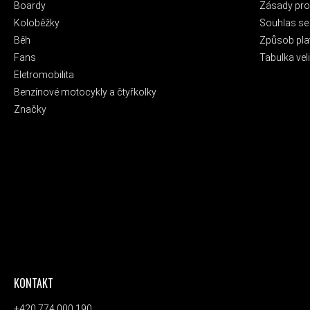
Boardy
Zásady pro 
Koloběžky
Souhlas se
Běh
Způsob pla
Fans
Tabulka veli
Eletromobilita
Benzínové motocykly a čtyřkolky
Značky
KONTAKT
ODEBÍRAT
+420 774 000 190