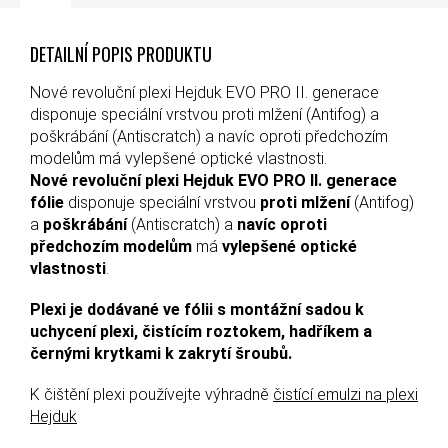
DETAILNÍ POPIS PRODUKTU
Nové revoluční plexi Hejduk EVO PRO II. generace
disponuje speciální vrstvou proti mlžení (Antifog) a
poškrábání (Antiscratch) a navíc oproti předchozím
modelům má vylepšené optické vlastnosti.
Nové revoluční plexi Hejduk EVO PRO II. generace
fólie
disponuje speciální vrstvou
proti mlžení
(Antifog)
a
poškrábání
(Antiscratch) a
navíc oproti
předchozím modelům
má
vylepšené optické
vlastnosti
.
Plexi je dodávané ve fólii s montážní sadou k
uchycení plexi, čistícím roztokem, hadříkem a
černými krytkami k zakrytí šroubů.
K čištění plexi používejte výhradně
čistící emulzi na plexi
Hejduk