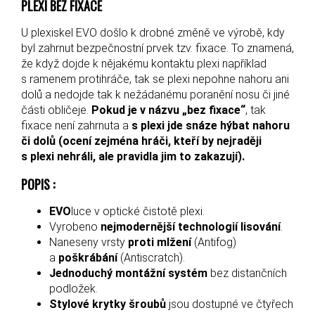
PLEXI BEZ FIXACE
U plexiskel EVO došlo k drobné změně ve výrobě, kdy
byl zahrnut bezpečnostní prvek tzv. fixace. To znamená,
že když dojde k nějakému kontaktu plexi například
s ramenem protihráče, tak se plexi nepohne nahoru ani
dolů a nedojde tak k nežádanému poranění nosu či jiné
části obličeje.
Pokud je v názvu „bez fixace“
, tak
fixace není zahrnuta a
s plexi jde snáze hýbat nahoru
či dolů (ocení zejména hráči, kteří by nejraději
s plexi nehráli, ale pravidla jim to zakazují).
POPIS :
EVO
luce v optické čistotě plexi.
Vyrobeno
nejmodernější technologií lisování
.
Naneseny vrsty
proti mlžení
(Antifog)
a
poškrábání
(Antiscratch).
Jednoduchý montážní systém
bez distančních
podložek.
Stylové krytky šroubů
jsou dostupné ve čtyřech