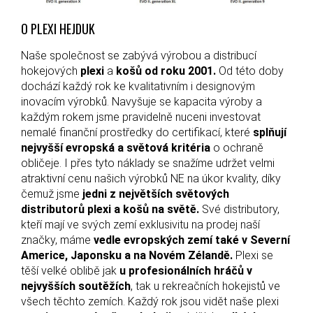
O PLEXI HEJDUK
Naše společnost se zabývá výrobou a distribucí
hokejových
plexi
a
košů
od roku 2001.
Od této doby
dochází každý rok ke kvalitativním i designovým
inovacím výrobků. Navyšuje se kapacita výroby a
každým rokem jsme pravidelně nuceni investovat
nemalé finanční prostředky do certifikací, které
splňují
nejvyšší evropská a světová kritéria
o ochraně
obličeje. I přes tyto náklady se snažíme udržet velmi
atraktivní cenu našich výrobků NE na úkor kvality, díky
čemuž jsme
jedni z největších světových
distributorů plexi a košů na světě.
Své distributory,
kteří mají ve svých zemí exklusivitu na prodej naší
značky, máme
vedle evropských zemí také v Severní
Americe, Japonsku a na Novém Zélandě.
Plexi se
těší velké oblibě jak
u profesionálních hráčů v
nejvyšších soutěžích
, tak u rekreačních hokejistů ve
všech těchto zemích. Každý rok jsou vidět naše plexi