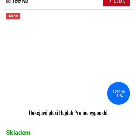
799 Kč
od
DETAIL
Akce
1 299 Kč
–4 %
Hokejové plexi Hejduk Proline vypouklé
Skladem