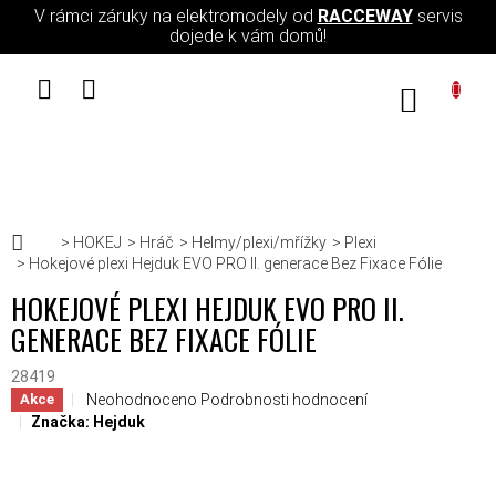
Přejít na obsah
V rámci záruky na elektromodely od
RACCEWAY
servis
dojede k vám domů!
NÁKUPN
Domů
HOKEJ
Hráč
Helmy/plexi/mřížky
Plexi
Hokejové plexi Hejduk EVO PRO II. generace Bez Fixace Fólie
HOKEJOVÉ PLEXI HEJDUK EVO PRO II.
GENERACE BEZ FIXACE FÓLIE
28419
Průměrné hodnocení produktu je 0,0 z 5 hvězdiček.
Neohodnoceno
Podrobnosti hodnocení
Akce
Značka:
Hejduk