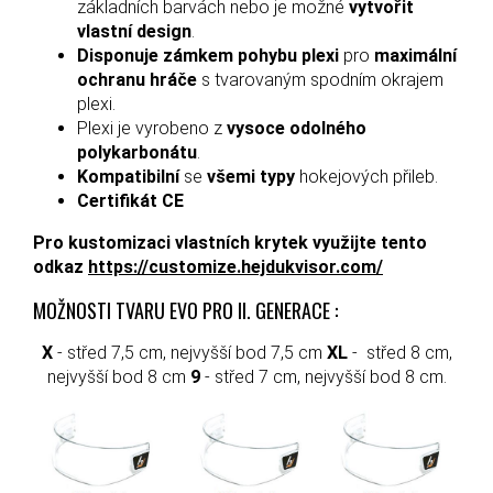
základních barvách nebo je možné
vytvořit
vlastní design
.
Disponuje zámkem pohybu plexi
pro
maximální
ochranu hráče
s tvarovaným spodním okrajem
plexi.
Plexi je vyrobeno z
vysoce odolného
polykarbonátu
.
Kompatibilní
se
všemi typy
hokejových přileb.
Certifikát CE
Pro kustomizaci vlastních krytek využijte tento
odkaz
https://customize.hejdukvisor.com/
MOŽNOSTI TVARU EVO PRO II. GENERACE :
X
- střed 7,5 cm, nejvyšší bod 7,5 cm
XL
- střed 8 cm,
nejvyšší bod 8 cm
9
- střed 7 cm, nejvyšší bod 8 cm.