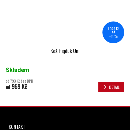
1 079 Kč
až
–11 %
Koš Hejduk Uni
Skladem
od 793 Kč bez DPH
959 Kč
od
DETAIL
ZÁPATÍ
KONTAKT