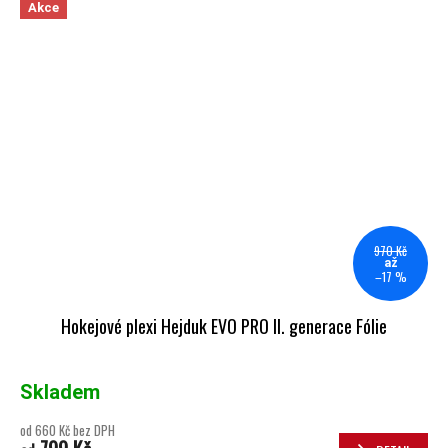
Akce
970 Kč
až
–17 %
Hokejové plexi Hejduk EVO PRO II. generace Fólie
Skladem
od 660 Kč bez DPH