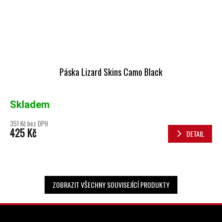
Páska Lizard Skins Camo Black
Skladem
351 Kč bez DPH
425 Kč
DETAIL
ZOBRAZIT VŠECHNY SOUVISEJÍCÍ PRODUKTY
ZÁPATÍ