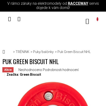
Přejít na obsah
V rámci záruky na elektromodely od
RACCEWAY
servis
dojede k vám domů!
NÁKUPN
Domů
TRÉNINK
Puky/balónky
Puk Green Biscuit NHL
PUK GREEN BISCUIT NHL
Průměrné hodnocení produktu je 0,0 z 5 hvězdiček.
Neohodnoceno
Podrobnosti hodnocení
Akce
Značka:
Green Biscuit