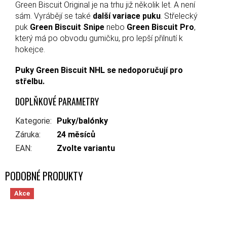
Green Biscuit Original je na trhu již několik let. A není
sám. Vyrábějí se také
další variace puku
. Střelecký
puk
Green Biscuit Snipe
nebo
Green Biscuit Pro
,
který má po obvodu gumičku, pro lepší přilnutí k
hokejce.
Puky Green Biscuit NHL se nedoporučují pro
střelbu.
DOPLŇKOVÉ PARAMETRY
Kategorie
:
Puky/balónky
Záruka
:
24 měsíců
EAN
:
Zvolte variantu
Akce