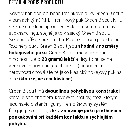
DETAILNÍ POPIS PRODUKTU
Nově v nabídce oblíbené tréninkové puky Green Biscuit
v barvách týmů NHL. Tréninkový puk Green Biscuit NHL
se znakem klubu uprostřed. Puk je určen pro trénink
stickhandlingu, stejně jako klasický Green Biscuit.
Nejlepší off-ice puk na trhu! Puk není určen pro střelbu!
Rozměry puku Green Biscuit jsou
shodné
s
rozměry
hokejového puku
, Green Biscuit má však nižší
hmotnost. Je o
28 gramů lehčí
a díky tomu se na
venkovním povrchu (asfalt, beton) působením
nerovností chová stejně jako klasický hokejový puk na
ledě (
klouže, nezasekává se
).
Green Biscuit má
dvoudílnou pohyblivou konstrukci
,
která je spojena třemi kovovými šrouby, mezi kterými
jsou navíc distanční gumy. Tento šikovný systém
funguje jako tlumič, který
zabraňuje puku přetáčení a
poskakování při každém kontaktu a rychlejším
pohybu.