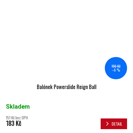
196 Kč
–6 %
Balónek Powerslide Reign Ball
Skladem
151 Kč bez DPH
183 Kč
DETAIL