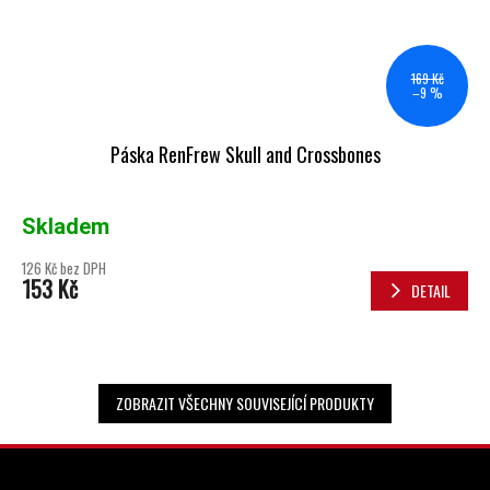
169 Kč
–9 %
Páska RenFrew Skull and Crossbones
Skladem
126 Kč bez DPH
153 Kč
DETAIL
ZOBRAZIT VŠECHNY SOUVISEJÍCÍ PRODUKTY
ZÁPATÍ