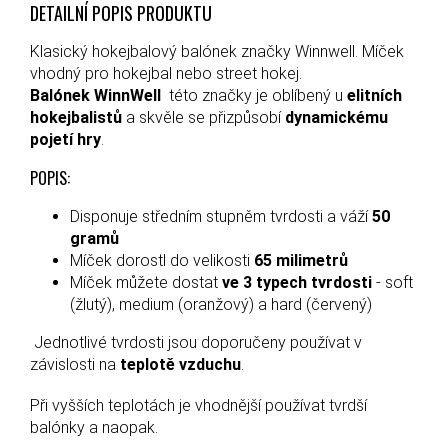
DETAILNÍ POPIS PRODUKTU
Klasický hokejbalový balónek značky Winnwell. Míček
vhodný pro hokejbal nebo street hokej.
Balónek WinnWell
této značky je oblíbený u
elitních
hokejbalistů
a skvěle se přizpůsobí
dynamickému
pojetí hry
.
POPIS:
Disponuje středním stupněm tvrdosti a váží
50
gramů
Míček dorostl do velikosti
65 milimetrů
Míček můžete dostat
ve 3 typech tvrdosti
- soft
(žlutý), medium (oranžový) a hard (červený)
Jednotlivé tvrdosti jsou doporučeny používat v
závislosti na
teplotě vzduchu
.
Při vyšších teplotách je vhodnější používat tvrdší
balónky a naopak.