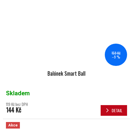
159 Kč
–9 %
Balónek Smart Ball
Skladem
119 Kč bez DPH
144 Kč
DETAIL
Akce