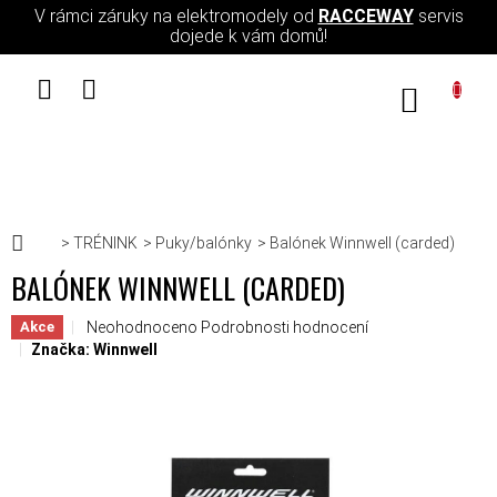
Přejít na obsah
V rámci záruky na elektromodely od
RACCEWAY
servis
dojede k vám domů!
NÁKUPN
Domů
TRÉNINK
Puky/balónky
Balónek Winnwell (carded)
BALÓNEK WINNWELL (CARDED)
Průměrné hodnocení produktu je 0,0 z 5 hvězdiček.
Neohodnoceno
Podrobnosti hodnocení
Akce
Značka:
Winnwell