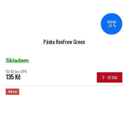
150 Kč
–10 %
Páska RenFrew Green
Skladem
112 Kč bez DPH
135 Kč
DETAIL
Akce