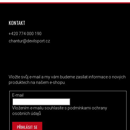
ZÁPATÍ
KONTAKT
+420 774 000 190
chantur@devilsport.cz
ODEBÍRAT NEWSLETTER
Vložte svůj e-mail a my vám budeme zasílat informace o nových
produktech na našem e-shopu.
E-mail
Vložením e-mailu souhlasíte s
podmínkami ochrany
osobních údajů
PŘIHLÁSIT SE