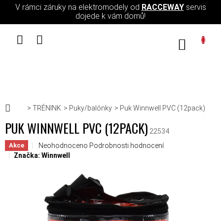
Přejít na obsah
V rámci záruky na elektromodely od
RACCEWAY
servis
dojede k vám domů!
NÁKUPN
Domů
TRÉNINK
Puky/balónky
Puk Winnwell PVC (12pack)
PUK WINNWELL PVC (12PACK)
22534
Průměrné hodnocení produktu je 0,0 z 5 hvězdiček.
Neohodnoceno
Podrobnosti hodnocení
Akce
Značka:
Winnwell