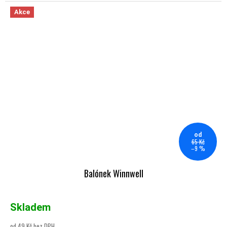
Akce
od
65 Kč
–9 %
Balónek Winnwell
Skladem
od 49 Kč bez DPH