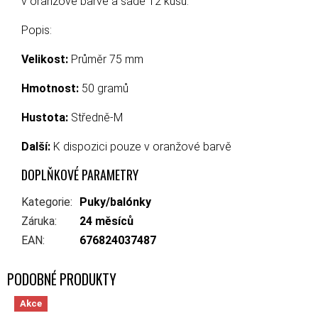
v oranžové barvě a sadě 12 kusů.
Popis:
Velikost:
Průměr 75 mm
Hmotnost:
50 gramů
Hustota:
Středně-M
Další:
K dispozici pouze v oranžové barvě
DOPLŇKOVÉ PARAMETRY
Kategorie
:
Puky/balónky
Záruka
:
24 měsíců
EAN
:
676824037487
Akce