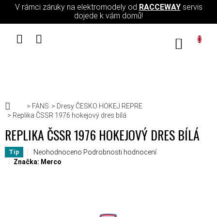
Přejít na obsah
V rámci záruky na elektromodely od
RACCEWAY
servis
dojede k vám domů!
NÁKUPN
Domů
FANS
Dresy ČESKO HOKEJ REPRE
Replika ČSSR 1976 hokejový dres bílá
REPLIKA ČSSR 1976 HOKEJOVÝ DRES BÍLÁ
Průměrné hodnocení produktu je 0,0 z 5 hvězdiček.
Neohodnoceno
Podrobnosti hodnocení
Tip
Značka:
Merco