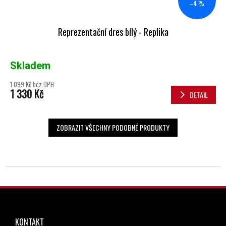
–4 %
Reprezentační dres bílý - Replika
Skladem
1 099 Kč bez DPH
1 330 Kč
DETAIL
ZOBRAZIT VŠECHNY PODOBNÉ PRODUKTY
ZÁPATÍ
KONTAKT