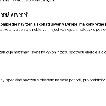
 50 km/h vystoupá přesně za
3,2 s
.
BENÁ V EVROPĚ
kompletně navržen a zkonstruován v Evropě, má konkrétně i
tive a tvůrce stylů některých nejúchvatnějších motocyklů poslední
ručuje maximální světelný výkon, nízkou spotřebu energie a dlou
 byl speciálně navržen s ohledem na vaše pohodlí, pro praktický