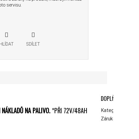
to servisu.
HLÍDAT
SDÍLET
DOPLŇKOVÉ PARA
 NÁKLADŮ NA PALIVO.
*PŘI 72V/48AH
Kategorie
:
Ele
Záruka
:
24 