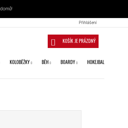
 domů!
Přihlášení
NÁKUPNÍ KOŠÍK
KOLOBĚŽKY
BĚH
BOARDY
HOKEJBAL
FANS