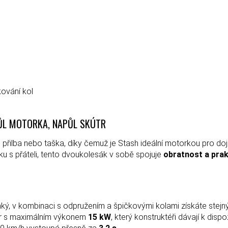
ování kol
PŮL MOTORKA, NAPŮL SKÚTR
 přilba nebo taška, díky čemuž je Stash ideální motorkou pro dojíž
u s přáteli, tento dvoukolesák v sobě spojuje
obratnost a pra
hký, v kombinaci s odpružením a špičkovými kolami získáte stejný
tor s maximálním výkonem
15 kW
, který konstruktéři dávají k dis