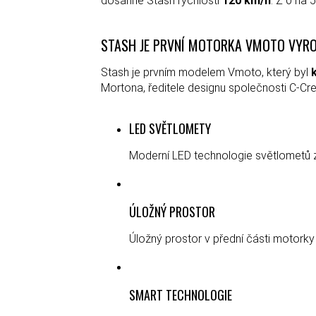
dosáhne Stash rychlosti
120 km/h
. Z 0 na
STASH JE PRVNÍ MOTORKA VMOTO VYRO
Stash je prvním modelem Vmoto, který byl
Mortona, ředitele designu společnosti C-Crea
LED SVĚTLOMETY
Moderní LED technologie světlometů za
ÚLOŽNÝ PROSTOR
Úložný prostor v přední části motorky
SMART TECHNOLOGIE