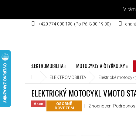
Přejít na obsah
V rám
+420 774 000 190
chant
ELEKTROMOBILITA
MOTOCYKLY A ČTYŘKOLKY
Domů
ELEKTROMOBILITA
Elektrické motocykl
ELEKTRICKÝ MOTOCYKL VMOTO ST
Akce
OSOBNĚ
Průměrné hodnocení produ
2 hodnocení
Podrobnost
DOVEZEM