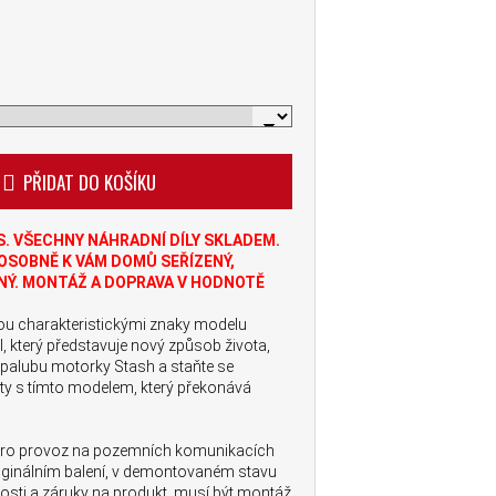
PŘIDAT DO KOŠÍKU
S. VŠECHNY NÁHRADNÍ DÍLY SKLADEM.
OSOBNĚ K VÁM DOMŮ SEŘÍZENÝ,
Ý. MONTÁŽ A DOPRAVA V HODNOTĚ
ou charakteristickými znaky modelu
 který představuje nový způsob života,
 palubu motorky Stash a staňte se
ty s tímto modelem, který překonává
 pro provoz na pozemních komunikacích
riginálním balení, v demontovaném stavu
osti a záruky na produkt, musí být montáž