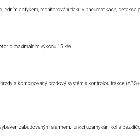
ní jedním dotykem, monitorování tlaku v pneumatikách, detekce p
motor o maximálním výkonu 15 kW.
 brzdy a kombinovaný brzdový systém s kontrolou trakce (ABS+C
 vybaven zabudovaným alarmem, funkcí uzamykání kol a bezklíč