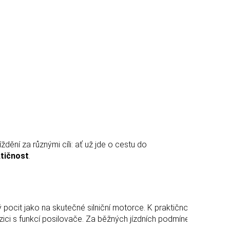
dění za různými cíli: ať už jde o cestu do
ktičnost
.
 pocit jako na skutečné silniční motorce. K praktičnosti
pozici s funkcí posilovače. Za běžných jízdních podmínek