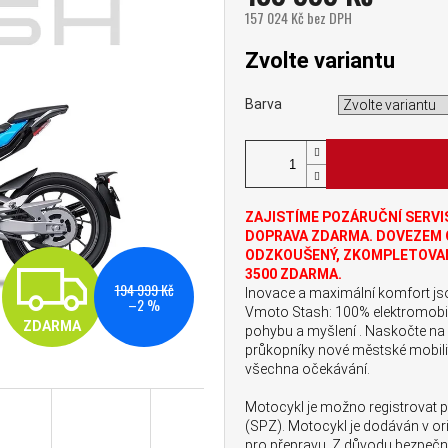
157 024 Kč bez DPH
Měrná cena:
Zvolte variantu
Barva
ZAJISTÍME POZÁRUČNÍ SERVI
DOPRAVA ZDARMA. DOVEZEM 
ODZKOUŠENÝ, ZKOMPLETOVAN
ZDARMA
3500 ZDARMA.
194 999 Kč
Inovace a maximální komfort js
–2 %
Vmoto Stash: 100% elektromobil,
ZDARMA
pohybu a myšlení . Naskočte na
průkopníky nové městské mobili
všechna očekávání.
Motocykl je možno registrovat
(SPZ). Motocykl je dodáván v o
pro přepravu. Z důvodu bezpečn