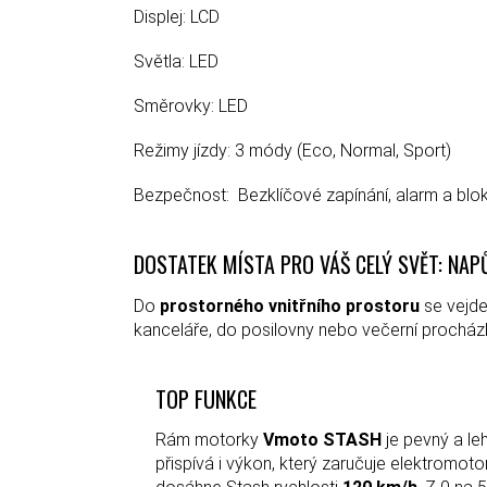
Displej: LCD
Světla: LED
Směrovky: LED
Režimy jízdy: 3 módy (Eco, Normal, Sport)
Bezpečnost: Bezklíčové zapínání, alarm a blok
DOSTATEK MÍSTA PRO VÁŠ CELÝ SVĚT: NA
Do
prostorného vnitřního prostoru
se vejde
kanceláře, do posilovny nebo večerní procházk
TOP FUNKCE
Rám motorky
Vmoto STASH
je pevný a le
přispívá i výkon, který zaručuje elektromo