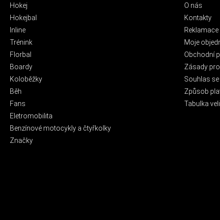
Hokej
O nás
Hokejbal
Kontakty
Inline
Reklamace 
Trénink
Moje objed
Florbal
Obchodní 
Boardy
Zásady pro 
Koloběžky
Souhlas se
Běh
Způsob pla
Fans
Tabulka veli
Eletromobilita
Benzínové motocykly a čtyřkolky
Značky