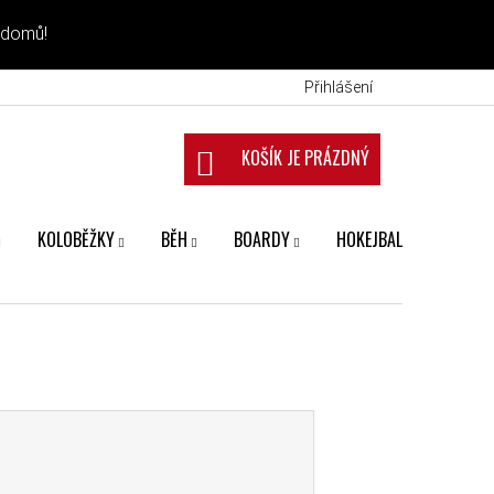
 domů!
Přihlášení
NÁKUPNÍ KOŠÍK
KOLOBĚŽKY
BĚH
BOARDY
HOKEJBAL
FANS