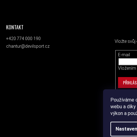
KONTAKT
ODEBÍRAT
+420 774 000 190
Vložte svů
chantur@devilsport.cz
E-mail
Vložením 
PŘIHLÁS
Používáme c
webu a díky 
výkon a pou
Nastaven
Copyrig