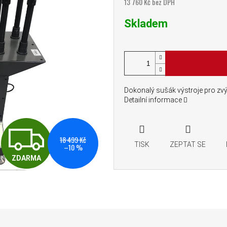
13 760 Kč bez DPH
Měrná cena:
Skladem
Dokonalý sušák výstroje pro zvýš
Detailní informace
ZDARMA
18 499 Kč
TISK
ZEPTAT SE
–10 %
ZDARMA