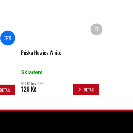
Další produkt
170 Kč
–20 %
Páska Howies White
Skladem
107 Kč bez DPH
129 Kč
DETAIL
DETAIL
INSTAGRAM