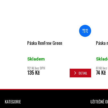
150 Kč
–10 %
Páska RenFrew Green
Páska 
Skladem
Skla
112 Kč bez DPH
61 Kč bez
135 Kč
74 Kč
DETAIL
ZÁPATÍ
KATEGORIE
UŽITEČNÉ 