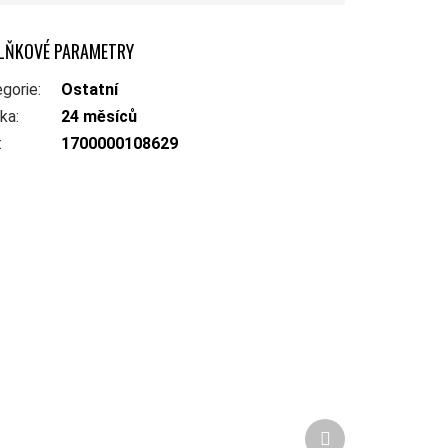
LŇKOVÉ PARAMETRY
gorie
:
Ostatní
uka
:
24 měsíců
:
1700000108629
Další produkt