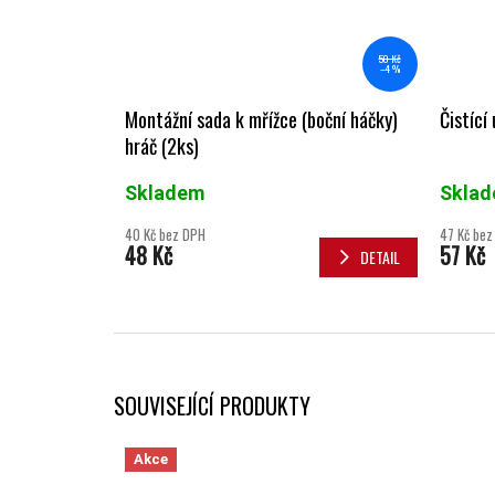
50 Kč
–4 %
Montážní sada k mřížce (boční háčky)
Čistící
hráč (2ks)
Skladem
Skla
40 Kč bez DPH
47 Kč bez
48 Kč
57 Kč
DETAIL
SOUVISEJÍCÍ PRODUKTY
Akce