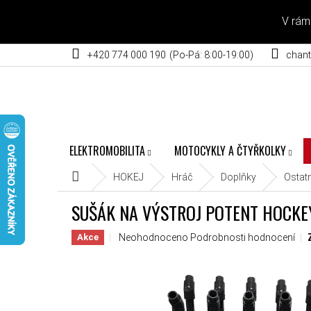
Přejít na obsah
V rám
+420 774 000 190
chant
ELEKTROMOBILITA
MOTOCYKLY A ČTYŘKOLKY
Domů
HOKEJ
Hráč
Doplňky
Ostatn
SUŠÁK NA VÝSTROJ POTENT HOCKE
Průměrné hodnocení produktu je 0,0 z 5 hvěz
Neohodnoceno
Podrobnosti hodnocení
Akce