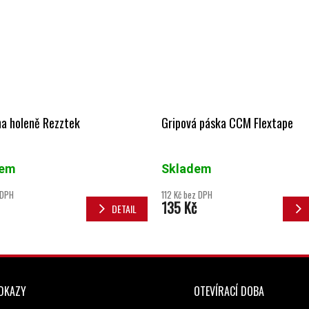
na holeně Rezztek
Gripová páska CCM Flextape
dem
Skladem
 DPH
112 Kč bez DPH
135 Kč
DETAIL
ODKAZY
OTEVÍRACÍ DOBA