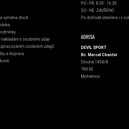
PO - PÁ: 8:30 - 16:30
SO - NE: ZAVŘENO
a výměna zboží
Po dohodě otevřeno i v sob
návka
podmínky
ADRESA
nakládání s osobními údaji
 zpracováním osobních údajů
DEVIL SPORT
tby a dopravy
Bc. Marcel Chantúr
kostí
Dlouhá 1458/8
789 85
Mohelnice