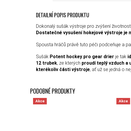
DETAILNÍ POPIS PRODUKTU
Dokonalý sušák výstroje pro zvýšení životnosti
Dostatečné vysušení hokejové výstroje je n
Spousta hráčů právě tuto péči podceňuje a pak
Sušák
Potent hockey pro gear drier
je tak
i
12 trubek
, ze kterých
proudí teplý vzduch a 
kterékoliv části výstroje
, ať už se jedná o ne
Akce
Akce