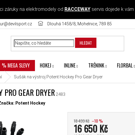
ci záruky na elektromodely od
RACCEWAY
servis dojede k vám
ur@devilsport.cz
Dlouhá 1458/8, Mohelnice, 789 85
HLEDAT
HOKEJ
INLINE
TRÉNINK
FLORBAL
% MEGA SLEVY
í
Sušák na výstroj Potent Hockey Pro Gear Dryer
Y PRO GEAR DRYER
2483
diček.
Značka:
Potent Hockey
18 499 Kč
–10 %
16 650 Kč