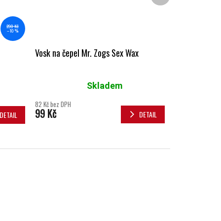
290 Kč
–10 %
Vosk na čepel Mr. Zogs Sex Wax
Skladem
Průměrné hodnocení produktu je 5,0 z 5 hvězdiček.
82 Kč bez DPH
99 Kč
DETAIL
DETAIL