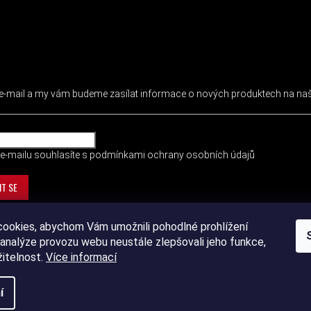
 NEWSLETTER
j e-mail a my vám budeme zasílat informace o nových produktech na n
e-mailu souhlasíte s
podmínkami ochrany osobních údajů
IT SE
ookies, abychom Vám umožnili pohodlné prohlížení
analýze provozu webu neustále zlepšovali jeho funkce,
žitelnost.
Více informací
í
ht 2026
DEVIL SPORT
. Všechna práva vyhrazena.