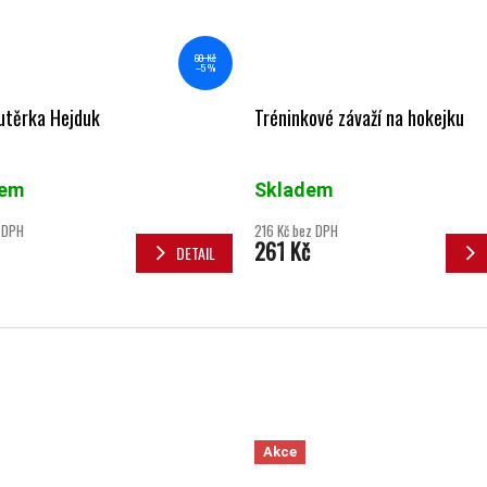
60 Kč
–5 %
 utěrka Hejduk
Tréninkové závaží na hokejku
dem
Skladem
 DPH
216 Kč bez DPH
261 Kč
DETAIL
Akce