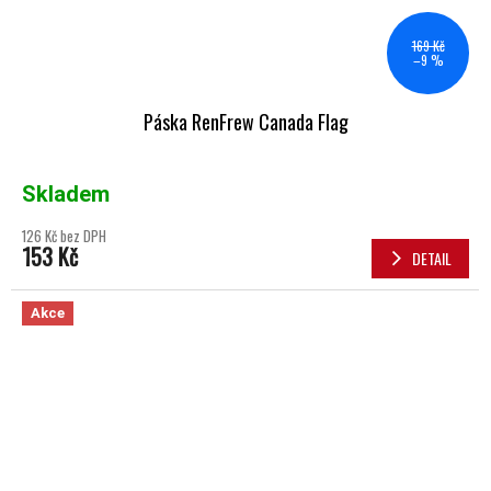
169 Kč
–9 %
Páska RenFrew Canada Flag
Skladem
126 Kč bez DPH
153 Kč
DETAIL
Akce