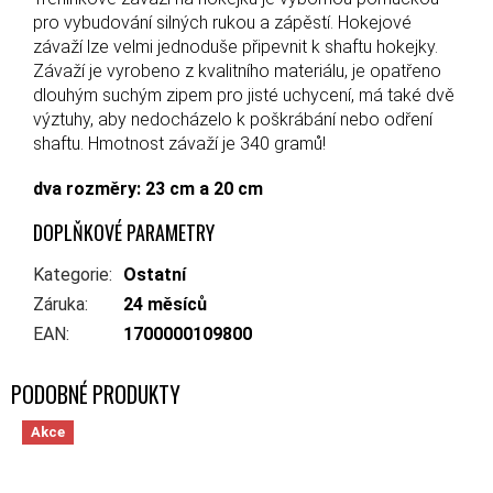
pro vybudování silných rukou a zápěstí. Hokejové
závaží lze velmi jednoduše připevnit k shaftu hokejky.
Závaží je vyrobeno z kvalitního materiálu, je opatřeno
dlouhým suchým zipem pro jisté uchycení, má také dvě
výztuhy, aby nedocházelo k poškrábání nebo odření
shaftu. Hmotnost závaží je 340 gramů!
dva rozměry: 23 cm a 20 cm
DOPLŇKOVÉ PARAMETRY
Kategorie
:
Ostatní
Záruka
:
24 měsíců
EAN
:
1700000109800
Akce