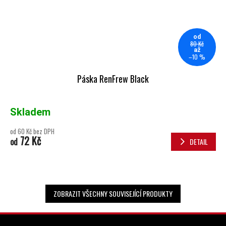
od
80 Kč
až
–10 %
Páska RenFrew Black
Skladem
od 60 Kč bez DPH
72 Kč
od
DETAIL
ZOBRAZIT VŠECHNY SOUVISEJÍCÍ PRODUKTY
ZÁPATÍ