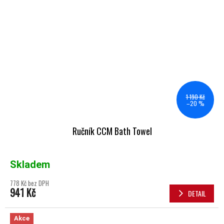
1 190 Kč
–20 %
Ručník CCM Bath Towel
Skladem
778 Kč bez DPH
941 Kč
DETAIL
Akce