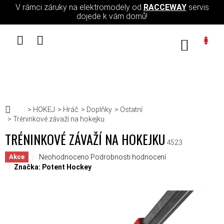
Přejít na obsah
V rámci záruky na elektromodely od
RACCEWAY
servis
dojede k vám domů!
NÁKUPN
Domů
HOKEJ
Hráč
Doplňky
Ostatní
Tréninkové závaží na hokejku
TRÉNINKOVÉ ZÁVAŽÍ NA HOKEJKU
4523
Průměrné hodnocení produktu je 0,0 z 5 hvězdiček.
Neohodnoceno
Podrobnosti hodnocení
Akce
Značka:
Potent Hockey