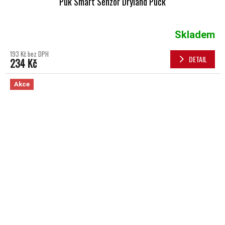
Puk Smart Senzor Dryland Puck
Skladem
193 Kč bez DPH
DETAIL
234 Kč
Akce