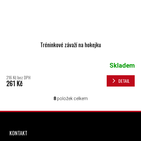
Tréninkové závaží na hokejku
Skladem
216 Kč bez DPH
DETAIL
261 Kč
8
položek celkem
OVLÁDACÍ PRVKY VÝPISU
ZÁPATÍ
KONTAKT