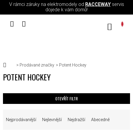
Přejít na obsah
V rámci záruky na elektromodely od
RACCEWAY
servis
dojede k vám domů!
NÁKUPN
Domů
Prodávané značky
Potent Hockey
POTENT HOCKEY
OTEVŘÍT FILTR
ŘAZENÍ PRODUKTŮ
Nejprodávanější
Nejlevnější
Nejdražší
Abecedně