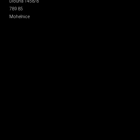
Dlouhá 1458/8
789 85
Mohelnice
INSTAGRAM