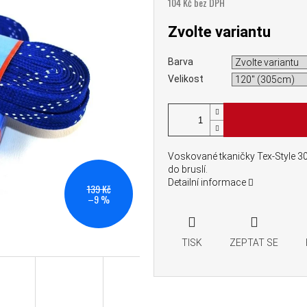
104 Kč bez DPH
Měrná cena:
Zvolte variantu
Barva
Velikost
Voskované tkaničky Tex-Style 305
do bruslí.
Detailní informace
139 Kč
–9 %
TISK
ZEPTAT SE