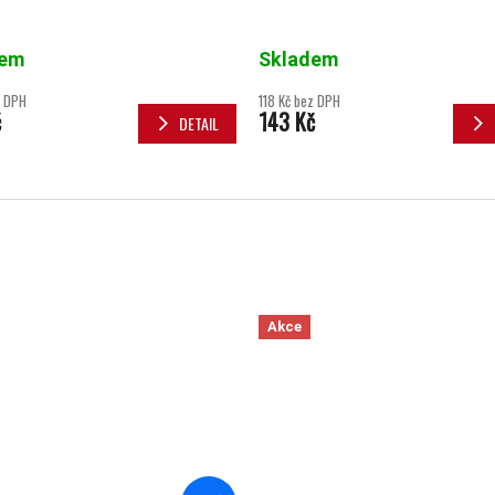
dem
Skladem
z DPH
118 Kč bez DPH
č
143 Kč
DETAIL
Akce