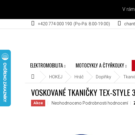
Přejít na obsah
V rám
+420 774 000 190
chant
ELEKTROMOBILITA
MOTOCYKLY A ČTYŘKOLKY
Domů
HOKEJ
Hráč
Doplňky
Tkani
VOSKOVANÉ TKANIČKY TEX-STYLE 
Průměrné hodnocení produktu je 0,0 z 5 hvěz
Neohodnoceno
Podrobnosti hodnocení
Akce