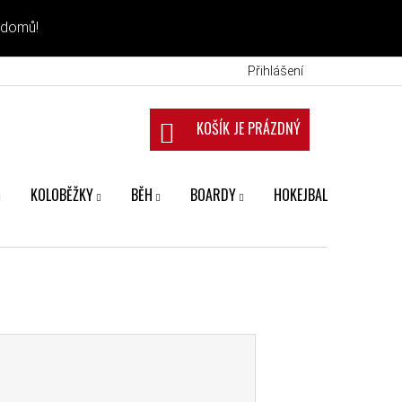
 domů!
Přihlášení
NÁKUPNÍ KOŠÍK
KOLOBĚŽKY
BĚH
BOARDY
HOKEJBAL
FANS