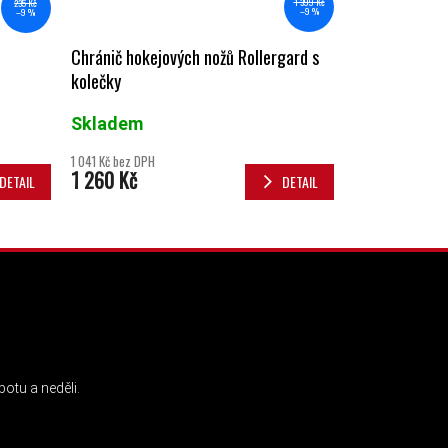
1 399 Kč
235 Kč
–9 %
–9 %
Chránič hokejových nožů Rollergard s
kolečky
Skladem
1 041 Kč bez DPH
1 260 Kč
DETAIL
DETAIL
INSTAGRAM
otu a neděli.