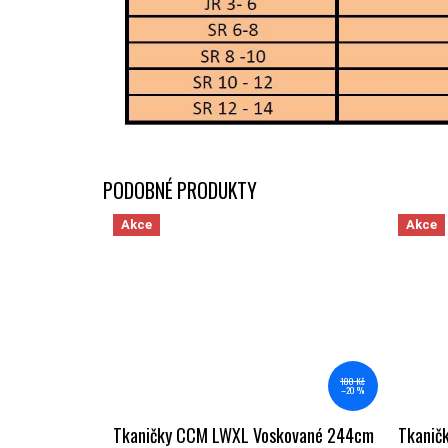
Akce
Akce
180 Kč
–20 %
Tkaničky CCM LWXL Voskované 244cm
Tkanič