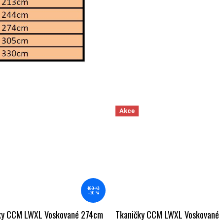
Akce
180 Kč
–20 %
ky CCM LWXL Voskované 274cm
Tkaničky CCM LWXL Voskované