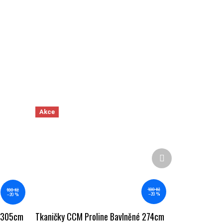
Akce
Další produkt
180 Kč
180 Kč
–20 %
–20 %
Tkaničky CCM Proline Bavlněné 274cm
 305cm