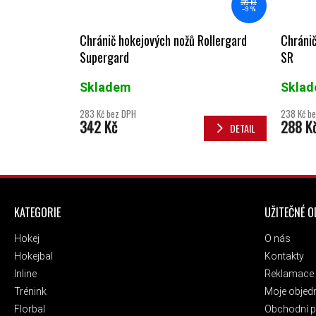
379 Kč
–9 %
Chránič hokejových nožů Rollergard
Chránič
Supergard
SR
Skladem
Skla
283 Kč bez DPH
238 Kč b
342 Kč
288 K
DETAIL
ZÁPATÍ
KATEGORIE
UŽITEČNÉ 
Hokej
O nás
Hokejbal
Kontakty
Inline
Reklamace 
Trénink
Moje objed
Florbal
Obchodní 