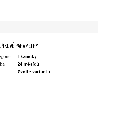
LŇKOVÉ PARAMETRY
gorie
:
Tkaničky
uka
:
24 měsíců
:
Zvolte variantu