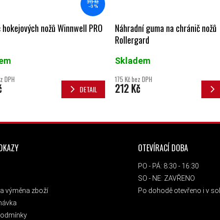
319 Kč
–9 %
 hokejových nožů Winnwell PRO
Náhradní guma na chránič nožů
Rollergard
dem
Skladem
ez DPH
175 Kč bez DPH
č
212 Kč
DETAIL
ODKAZY
OTEVÍRACÍ DOBA
PO - PÁ: 8:30 - 16:30
SO - NE: ZAVŘENO
a výměna zboží
Po dohodě otevřeno i v sob
návka
podmínky