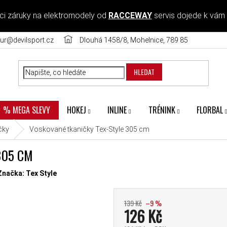
ci záruky na elektromodely od
RACCEWAY
servis dojede k vám
ur@devilsport.cz
Dlouhá 1458/8, Mohelnice, 789 85
HLEDAT
HOKEJ
INLINE
TRÉNINK
FLORBAL
% MEGA SLEVY
čky
Voskované tkaničky Tex-Style 305 cm
305 CM
diček.
Značka:
Tex Style
139 Kč
–9 %
126 Kč