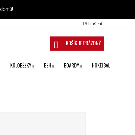
 domů!
Přihlášení
NÁKUPNÍ KOŠÍK
KOLOBĚŽKY
BĚH
BOARDY
HOKEJBAL
FANS