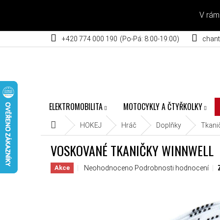
Přejít na obsah
V rám
+420 774 000 190
chant
ELEKTROMOBILITA
MOTOCYKLY A ČTYŘKOLKY
Domů
HOKEJ
Hráč
Doplňky
Tkani
VOSKOVANÉ TKANIČKY WINNWELL
Průměrné hodnocení produktu je 0,0 z 5 hvěz
Neohodnoceno
Podrobnosti hodnocení
Akce