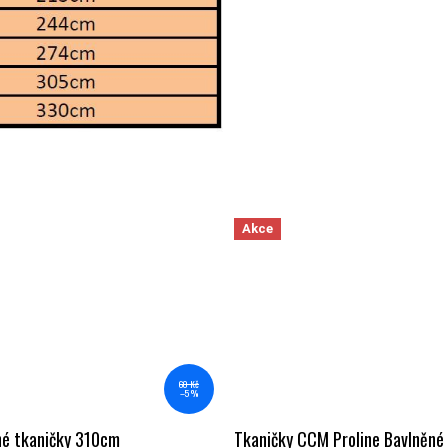
Akce
60 Kč
–5 %
né tkaničky 310cm
Tkaničky CCM Proline Bavlněn