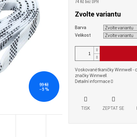
74 Kč bez DPH
Měrná cena:
Zvolte variantu
Barva
Velikost
Voskované tkaničky Winnwell - 
značky Winnwell.
Detailní informace
99 Kč
–9 %
TISK
ZEPTAT SE