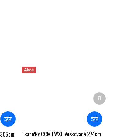
Akce
Další produkt
180 Kč
180 Kč
–20 %
–20 %
Tkaničky CCM LWXL Voskované 274cm
é 305cm