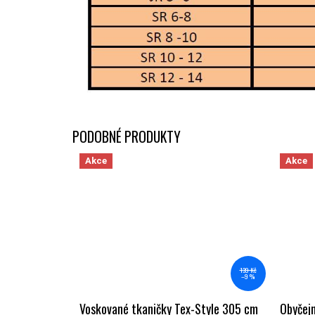
Akce
Akce
139 Kč
–9 %
Voskované tkaničky Tex-Style 305 cm
Obyčej