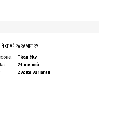
LŇKOVÉ PARAMETRY
gorie
:
Tkaničky
uka
:
24 měsíců
:
Zvolte variantu