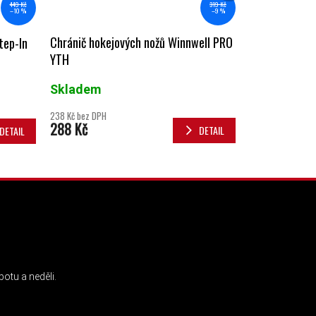
319 Kč
449 Kč
–9 %
–10 %
Chránič hokejových nožů Winnwell PRO
tep-In
YTH
Skladem
238 Kč bez DPH
288 Kč
DETAIL
DETAIL
INSTAGRAM
otu a neděli.