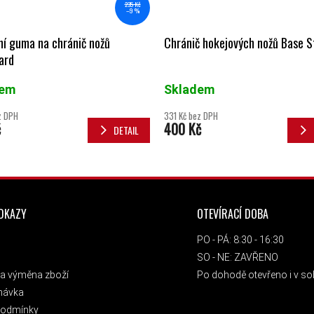
235 Kč
–9 %
í guma na chránič nožů
Chránič hokejových nožů Base S
ard
dem
Skladem
z DPH
331 Kč bez DPH
č
400 Kč
DETAIL
ODKAZY
OTEVÍRACÍ DOBA
PO - PÁ: 8:30 - 16:30
SO - NE: ZAVŘENO
a výměna zboží
Po dohodě otevřeno i v sob
návka
podmínky