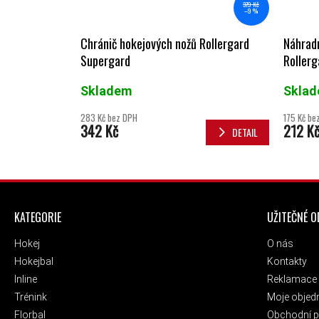
379 Kč
–9 %
Chránič hokejových nožů Rollergard
Náhradn
Supergard
Rollerg
Skladem
Skla
283 Kč bez DPH
175 Kč be
342 Kč
212 K
DETAIL
ZÁPATÍ
KATEGORIE
UŽITEČNÉ 
Hokej
O nás
Hokejbal
Kontakty
Inline
Reklamace 
Trénink
Moje objed
Florbal
Obchodní 