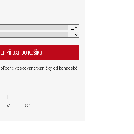
PŘIDAT DO KOŠÍKU
oblíbené voskované tkaničky od kanadské
HLÍDAT
SDÍLET