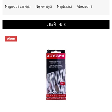
ŘAZENÍ PRODUKTŮ
Nejprodávanější
Nejlevnější
Nejdražší
Abecedně
OTEVŘÍT FILTR
VÝPIS PRODUKTŮ
Akce