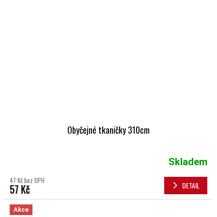
Obyčejné tkaničky 310cm
Skladem
47 Kč bez DPH
DETAIL
57 Kč
Akce