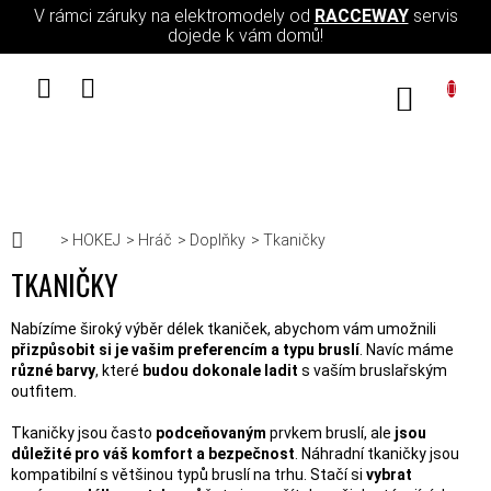
Přejít na obsah
V rámci záruky na elektromodely od
RACCEWAY
servis
dojede k vám domů!
NÁKUPN
Domů
HOKEJ
Hráč
Doplňky
Tkaničky
TKANIČKY
Nabízíme široký výběr délek tkaniček, abychom vám umožnili
přizpůsobit si je vašim preferencím a typu bruslí
. Navíc máme
různé barvy
, které
budou dokonale ladit
s vaším bruslařským
outfitem.
Tkaničky jsou často
podceňovaným
prvkem bruslí, ale
jsou
důležité pro váš komfort a bezpečnost
. Náhradní tkaničky jsou
kompatibilní s většinou typů bruslí na trhu. Stačí si
vybrat