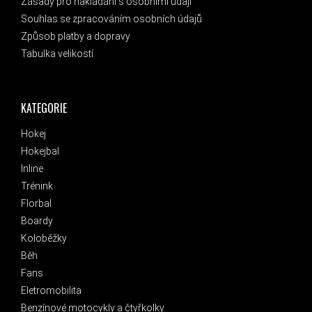
Zásady pro nakládání s osobními údaji
Souhlas se zpracováním osobních údajů
Způsob platby a dopravy
Tabulka velikostí
KATEGORIE
Hokej
Hokejbal
Inline
Trénink
Florbal
Boardy
Koloběžky
Běh
Fans
Eletromobilita
Benzínové motocykly a čtyřkolky