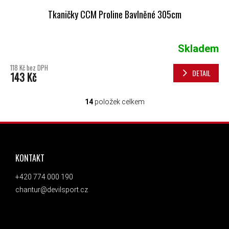
Tkaničky CCM Proline Bavlněné 305cm
Skladem
118 Kč bez DPH
DETAIL
143 Kč
14
položek celkem
OVLÁDACÍ PRVKY VÝPISU
ZÁPATÍ
KONTAKT
+420 774 000 190
chantur@devilsport.cz