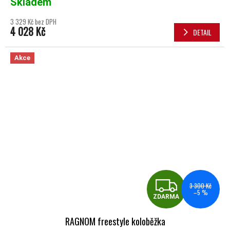
Skladem
3 329 Kč bez DPH
4 028 Kč
DETAIL
Akce
ZDA
3 300 Kč
–5 %
ZDARMA
RAGNOM freestyle koloběžka