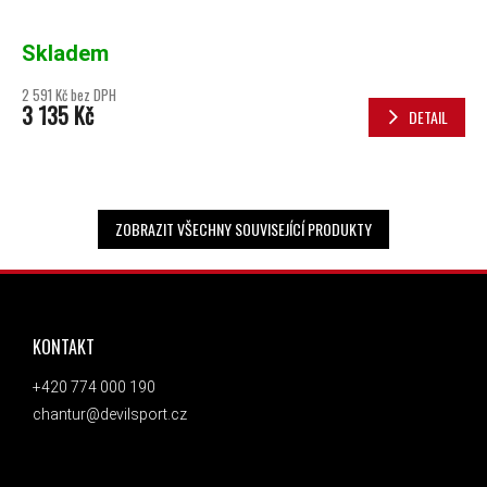
Skladem
2 591 Kč bez DPH
3 135 Kč
DETAIL
ZOBRAZIT VŠECHNY SOUVISEJÍCÍ PRODUKTY
ZÁPATÍ
KONTAKT
+420 774 000 190
chantur@devilsport.cz