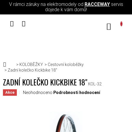
Přejít na obsah
V rámci záruky na elektromodely od
RACCEWAY
servis
dojede k vám domů!
NÁKUPN
Domů
KOLOBĚŽKY
Cestovní koloběžky
Zadní kolečko Kickbike 18"
ZADNÍ KOLEČKO KICKBIKE 18"
KOL-32
Průměrné hodnocení produktu je 0,0 z 5 hvězdiček.
Neohodnoceno
Podrobnosti hodnocení
Akce