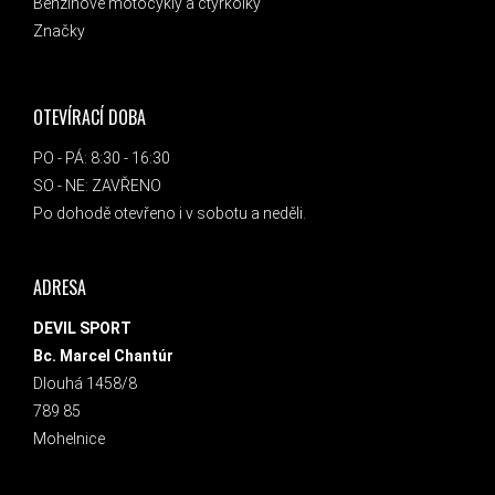
Benzínové motocykly a čtyřkolky
Značky
OTEVÍRACÍ DOBA
PO - PÁ: 8:30 - 16:30
SO - NE: ZAVŘENO
Po dohodě otevřeno i v sobotu a neděli.
ADRESA
DEVIL SPORT
Bc. Marcel Chantúr
Dlouhá 1458/8
789 85
Mohelnice