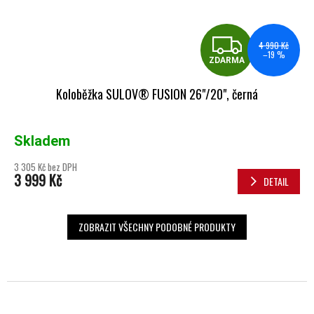
ZDA
4 990 Kč
–19 %
ZDARMA
Koloběžka SULOV® FUSION 26"/20", černá
Skladem
3 305 Kč bez DPH
3 999 Kč
DETAIL
ZOBRAZIT VŠECHNY PODOBNÉ PRODUKTY