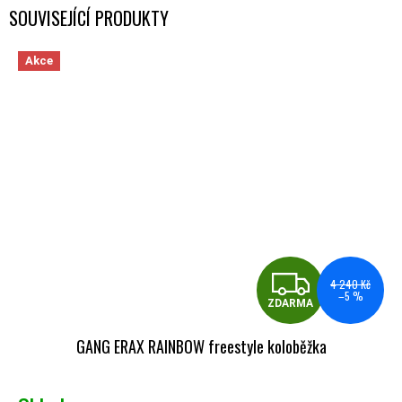
SOUVISEJÍCÍ PRODUKTY
Akce
ZDA
4 240 Kč
–5 %
ZDARMA
GANG ERAX RAINBOW freestyle koloběžka