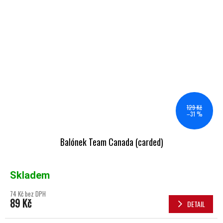
129 Kč
–31 %
Balónek Team Canada (carded)
Skladem
74 Kč bez DPH
89 Kč
DETAIL