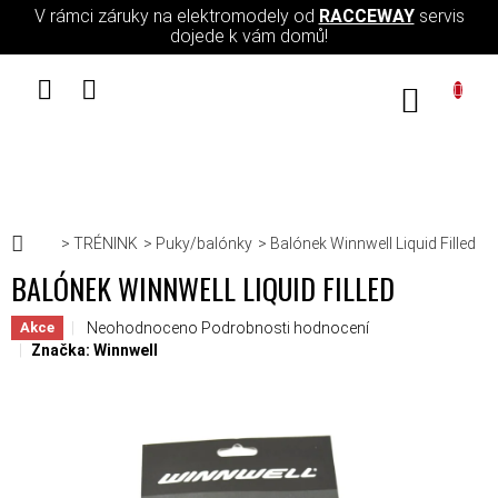
Přejít na obsah
V rámci záruky na elektromodely od
RACCEWAY
servis
dojede k vám domů!
NÁKUPN
Domů
TRÉNINK
Puky/balónky
Balónek Winnwell Liquid Filled
BALÓNEK WINNWELL LIQUID FILLED
Průměrné hodnocení produktu je 0,0 z 5 hvězdiček.
Neohodnoceno
Podrobnosti hodnocení
Akce
Značka:
Winnwell