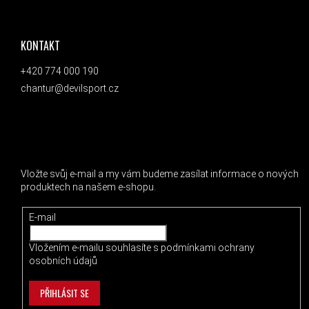
ZÁPATÍ
KONTAKT
+420 774 000 190
chantur@devilsport.cz
ODEBÍRAT NEWSLETTER
Vložte svůj e-mail a my vám budeme zasílat informace o nových
produktech na našem e-shopu.
E-mail
Vložením e-mailu souhlasíte s
podmínkami ochrany
osobních údajů
PŘIHLÁSIT SE