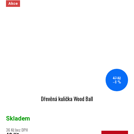
Akce
47 Kč
–8 %
Dřevěná kulička Wood Ball
Skladem
36 Kč bez DPH