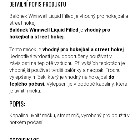
DETAILNÍ POPIS PRODUKTU
Balónek Winnwell Liquid Filled je vhodný pro hokejbal a
street hokej.
Balónek Winnwell Liquid Filled
je
vhodný pro
hokejbal a street hokej.
Tento míček je
vhodný pro hokejbal a street hokej
.
Jednotlivé tvrdosti jsou doporučeny používat v
závislosti na teplotě vzduchu. Při vyšších teplotách je
vhodnější používat tvrdší balónky a naopak. Trochu
vylepšený míček, který je vhodný na hokejbal
do
teplého počasí.
Vylepšení je v podobě kapaliny, která
je uvnitř míčku.
POPIS:
Kapalina uvnitř míčku, street míč, vyrobený pro použití v
horkém počasí