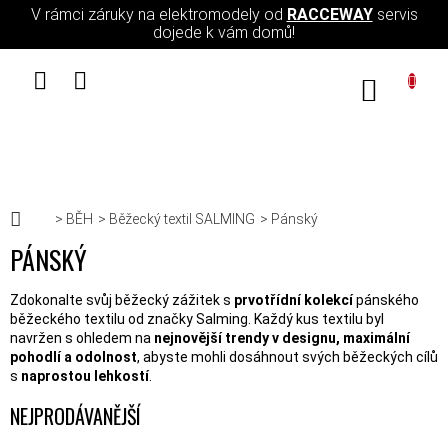
Přejít na obsah
V rámci záruky na elektromodely od
RACCEWAY
servis
dojede k vám domů!
NÁKUPN
Domů
BĚH
Běžecký textil SALMING
Pánský
PÁNSKÝ
Zdokonalte svůj běžecký zážitek s
prvotřídní kolekcí
pánského
běžeckého textilu od značky Salming. Každý kus textilu byl
navržen s ohledem na
nejnovější trendy v designu, maximální
pohodlí a odolnost
, abyste mohli dosáhnout svých běžeckých cílů
s
naprostou lehkostí
.
NEJPRODÁVANĚJŠÍ