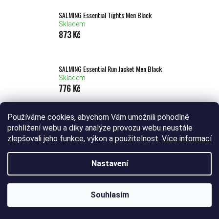
SALMING Essential Tights Men Black
Skladem
873 Kč
SALMING Essential Run Jacket Men Black
Skladem
776 Kč
Používáme cookies, abychom Vám umožnili pohodlné
SALMING Essential Run Jacket Men Light Grey
prohlížení webu a díky analýze provozu webu neustále
Skladem
zlepšovali jeho funkce, výkon a použitelnost.
Více informací
1 067 Kč
Nastavení
ŘAZENÍ PRODUKTŮ
Nejprodávanější
Nejlevnější
Nejdražší
Abecedně
Souhlasím