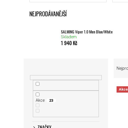
NEJPRODÁVANĚJŠÍ
SALMING Viper 1.0 Men Blue/White
Skladem
1 940 Kč
POSTRANNÍ PANEL
ŘAZEN
Nejpr
VÝPIS
Akce
Akce
23
ZNAČKY