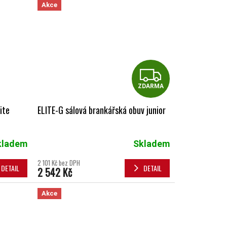
Akce
ZDAR
ZDARMA
ite
ELITE-G sálová brankářská obuv junior
kladem
Skladem
2 101 Kč bez DPH
DETAIL
DETAIL
2 542 Kč
Akce