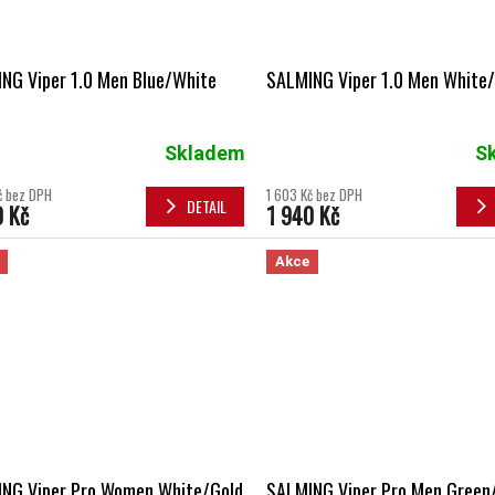
NG Viper 1.0 Men Blue/White
SALMING Viper 1.0 Men White/
Skladem
S
č bez DPH
1 603 Kč bez DPH
DETAIL
0 Kč
1 940 Kč
Akce
NG Viper Pro Women White/Gold
SALMING Viper Pro Men Green