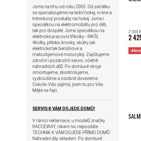
Jsme na trhu od roku 2005. Od začátku
se specializujeme na lední hokej, in-line a
tréninkový produkty na hokej. Jsme i
speciálkou na elektromobilitu pro děti,
tak pro dospělé. Jsme speciálkou na
2 004 K
2 42
elektrické pracovní tříkolky - RIKŠI,
4kolky, pitbike, krosky, skútry jak
elektrické tak benzínové a
Akce
maloobjemové motocykly. Zajištujeme
záruční i pozáruční servis, včetně
náhradních dílů. Po domluvě stroje
smontujeme, zkontrolujeme,
vyzkoušíme a osobně dovezeme.
Cokoliv Vás zajímá, jsem tu pro Vás.
Mějte se fajn.
SERVIS K VÁM DOJEDE DOMŮ!
SALMI
V rámci reklamace, u modelů značky
RACCEWAY, nikam nic neposíláte.
TECHNIK K VÁM DOJEDE PŘÍMO DOMŮ.
Náhradní dily skladem. Po domluvě