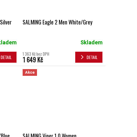
Silver
SALMING Eagle 2 Men White/Grey
kladem
Skladem
1 363 Kč bez DPH
DETAIL
DETAIL
1 649 Kč
Akce
/Blue
SALMING Viper 1.0 Women