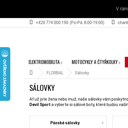
Přejít na obsah
V rám
+420 774 000 190
chant
ELEKTROMOBILITA
MOTOCYKLY A ČTYŘKOLKY
Domů
FLORBAL
Sálovky
SÁLOVKY
Ať už jste žena nebo muž, naše sálovky vám poskytn
Devil Sport
a vyberte si sálové boty, které budou vaš
Pánské sálovky