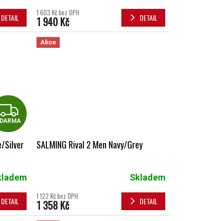
1 603 Kč bez DPH
DETAIL
DETAIL
1 940 Kč
Akce
ZDARMA
DARMA
/Silver
SALMING Rival 2 Men Navy/Grey
kladem
Skladem
1 122 Kč bez DPH
DETAIL
DETAIL
1 358 Kč