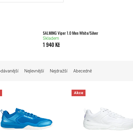
SALMING Viper 1.0 Men White/Silver
Skladem
1 940 Kč
Í PRODUKTŮ
odávanější
Nejlevnější
Nejdražší
Abecedně
 PRODUKTŮ
Akce