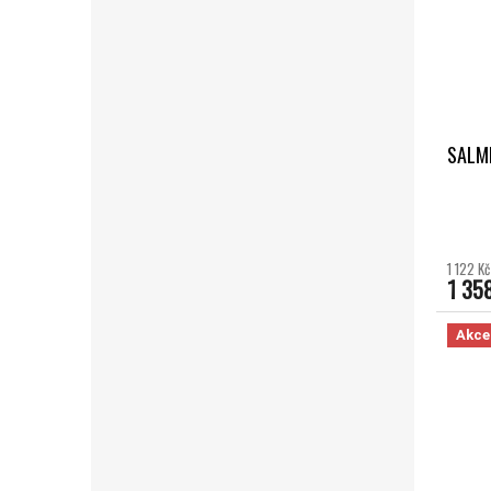
SALMI
1 122 K
1 35
Akce