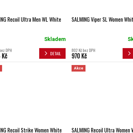
NG Recoil Ultra Men WL White
SALMING Viper SL Women Whi
Skladem
S
bez DPH
802 Kč bez DPH
DETAIL
 Kč
970 Kč
Akce
NG Recoil Strike Women White
SALMING Recoil Ultra Women 