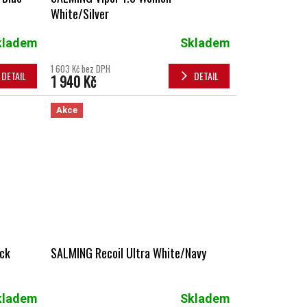
White/Silver
kladem
Skladem
1 603 Kč bez DPH
DETAIL
DETAIL
1 940 Kč
Akce
ack
SALMING Recoil Ultra White/Navy
kladem
Skladem