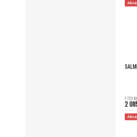
Akce
SALMI
1 723 K
2 08
Akce