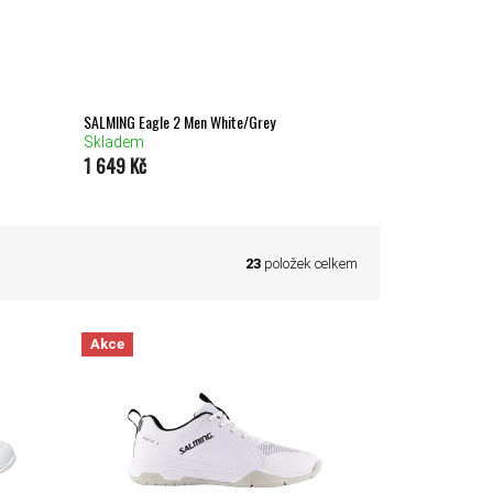
SALMING Eagle 2 Men White/Grey
Skladem
1 649 Kč
23
položek celkem
Akce