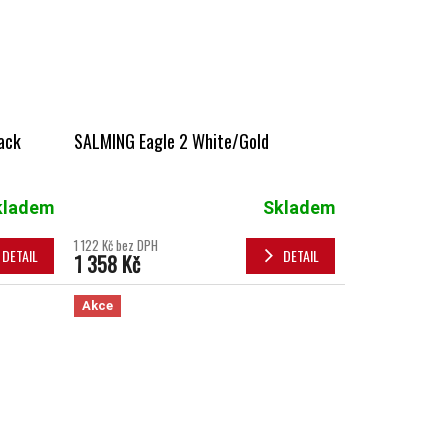
ack
SALMING Eagle 2 White/Gold
kladem
Skladem
1 122 Kč bez DPH
DETAIL
DETAIL
1 358 Kč
Akce