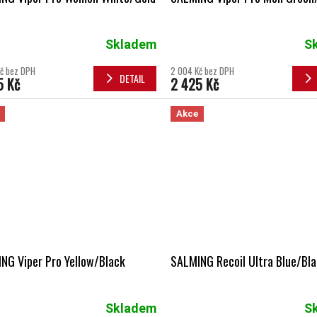
Skladem
S
č bez DPH
2 004 Kč bez DPH
DETAIL
5 Kč
2 425 Kč
Akce
NG Viper Pro Yellow/Black
SALMING Recoil Ultra Blue/Bl
Skladem
S