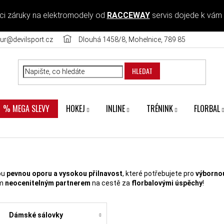
ci záruky na elektromodely od
RACCEWAY
servis dojede k vám
ur@devilsport.cz
Dlouhá 1458/8, Mohelnice, 789 85
HLEDAT
HOKEJ
INLINE
TRÉNINK
FLORBAL
% MEGA SLEVY
ou
pevnou oporu a vysokou přilnavost
, které potřebujete pro
výbornou
ím
neocenitelným partnerem
na cestě za
florbalovými úspěchy
!
Dámské sálovky