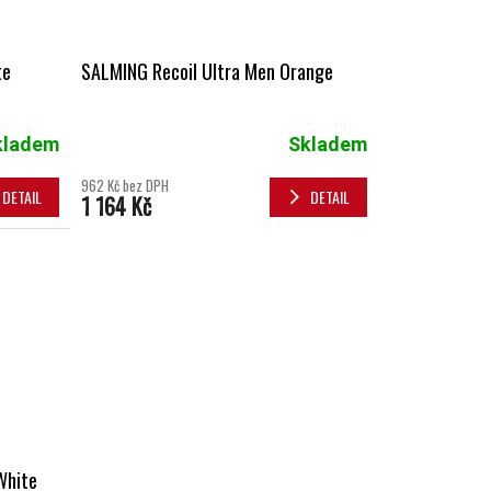
te
SALMING Recoil Ultra Men Orange
kladem
Skladem
962 Kč bez DPH
DETAIL
DETAIL
1 164 Kč
White