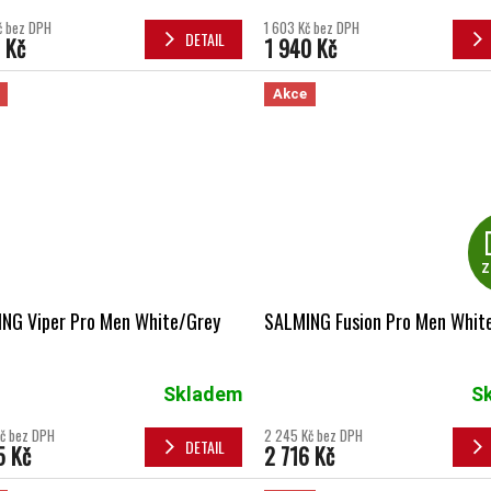
č bez DPH
1 603 Kč bez DPH
DETAIL
 Kč
1 940 Kč
Akce
Z
NG Viper Pro Men White/Grey
SALMING Fusion Pro Men White
Skladem
S
č bez DPH
2 245 Kč bez DPH
DETAIL
5 Kč
2 716 Kč