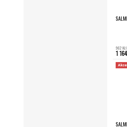
SALMI
962 Kč 
1 164
Akce
SALMI