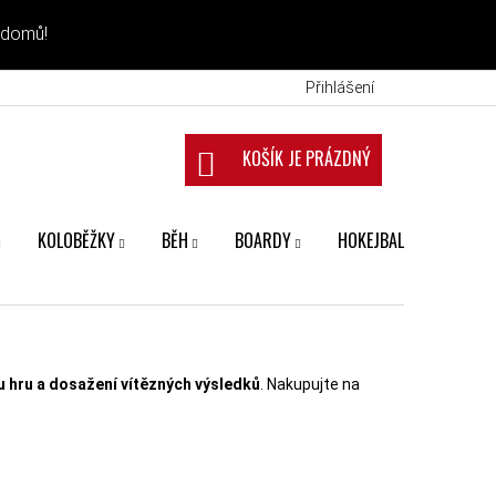
 domů!
Přihlášení
NÁKUPNÍ KOŠÍK
KOLOBĚŽKY
BĚH
BOARDY
HOKEJBAL
FANS
 hru a dosažení vítězných výsledků
. Nakupujte na