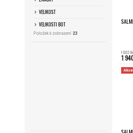
VELIKOST
SALMI
VELIKOSTI BOT
Položek k zobrazení:
23
1 603 K
1 94
Akce
SALMI