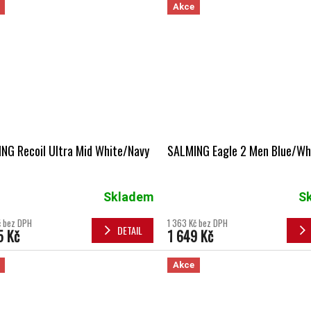
Akce
NG Recoil Ultra Mid White/Navy
SALMING Eagle 2 Men Blue/Wh
Skladem
S
č bez DPH
1 363 Kč bez DPH
DETAIL
5 Kč
1 649 Kč
Akce