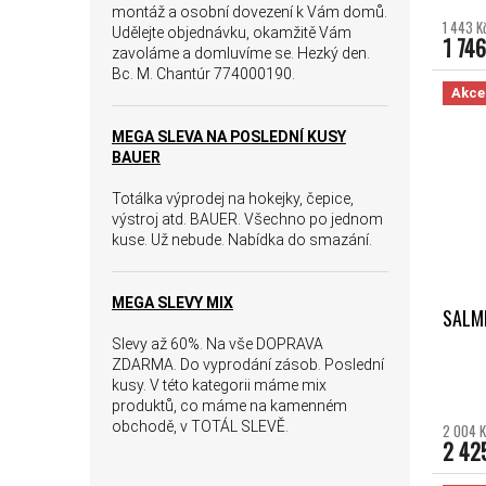
montáž a osobní dovezení k Vám domů.
1 443 K
Udělejte objednávku, okamžitě Vám
1 746
zavoláme a domluvíme se. Hezký den.
Bc. M. Chantúr 774000190.
Akce
MEGA SLEVA NA POSLEDNÍ KUSY
BAUER
Totálka výprodej na hokejky, čepice,
výstroj atd. BAUER. Všechno po jednom
kuse. Už nebude. Nabídka do smazání.
MEGA SLEVY MIX
SALMI
Slevy až 60%. Na vše DOPRAVA
ZDARMA. Do vyprodání zásob. Poslední
kusy. V této kategorii máme mix
produktů, co máme na kamenném
obchodě, v TOTÁL SLEVĚ.
2 004 K
2 42