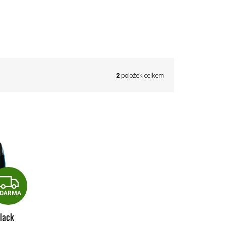
2
položek celkem
ZDARMA
DARMA
lack