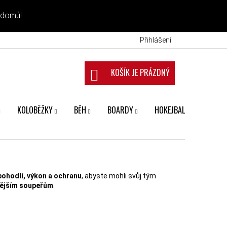
 domů!
Přihlášení
NÁKUPNÍ KOŠÍK
KOLOBĚŽKY
BĚH
BOARDY
HOKEJBAL
FANS
pohodlí, výkon a ochranu
, abyste mohli svůj tým
ějším soupeřům
.