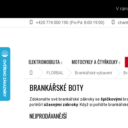
Přejít na obsah
V rám
+420 774 000 190
chant
ELEKTROMOBILITA
MOTOCYKLY A ČTYŘKOLKY
Domů
FLORBAL
Brankářské vybavení
Br
BRANKÁŘSKÉ BOTY
Zdokonalte své brankářské zákroky se
špičkovými
br
potěšit
úžasnými zákroky
. Když si pořídíte brankářs
NEJPRODÁVANĚJŠÍ