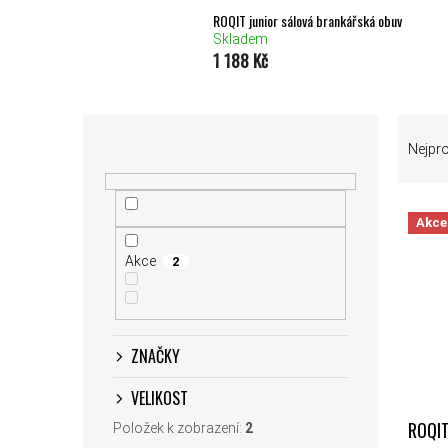
ROQIT junior sálová brankářská obuv
Skladem
1 188 Kč
POSTRANNÍ PANEL
ŘAZEN
Nejpr
Akce
VÝPIS
Akce
2
ZNAČKY
VELIKOST
ROQIT
Položek k zobrazení:
2