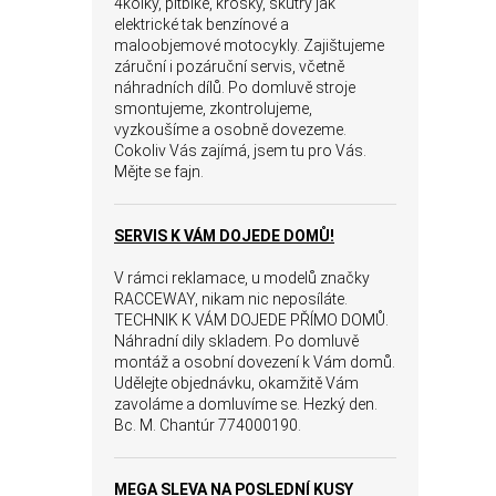
4kolky, pitbike, krosky, skútry jak
elektrické tak benzínové a
maloobjemové motocykly. Zajištujeme
záruční i pozáruční servis, včetně
náhradních dílů. Po domluvě stroje
smontujeme, zkontrolujeme,
vyzkoušíme a osobně dovezeme.
Cokoliv Vás zajímá, jsem tu pro Vás.
Mějte se fajn.
SERVIS K VÁM DOJEDE DOMŮ!
V rámci reklamace, u modelů značky
RACCEWAY, nikam nic neposíláte.
TECHNIK K VÁM DOJEDE PŘÍMO DOMŮ.
Náhradní dily skladem. Po domluvě
montáž a osobní dovezení k Vám domů.
Udělejte objednávku, okamžitě Vám
zavoláme a domluvíme se. Hezký den.
Bc. M. Chantúr 774000190.
MEGA SLEVA NA POSLEDNÍ KUSY