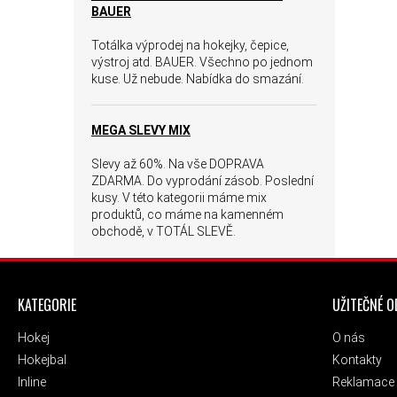
BAUER
Totálka výprodej na hokejky, čepice,
výstroj atd. BAUER. Všechno po jednom
kuse. Už nebude. Nabídka do smazání.
MEGA SLEVY MIX
Slevy až 60%. Na vše DOPRAVA
ZDARMA. Do vyprodání zásob. Poslední
kusy. V této kategorii máme mix
produktů, co máme na kamenném
obchodě, v TOTÁL SLEVĚ.
ZÁPATÍ
KATEGORIE
UŽITEČNÉ 
Hokej
O nás
Hokejbal
Kontakty
Inline
Reklamace 