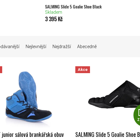
SALMING Slide 5 Goalie Shoe Black
Skladem
3 395 Kč
Í PRODUKTŮ
odávanější
Nejlevnější
Nejdražší
Abecedně
Akce
 PRODUKTŮ
Z
 junior sálová brankářská obuv
SALMING Slide 5 Goalie Shoe B