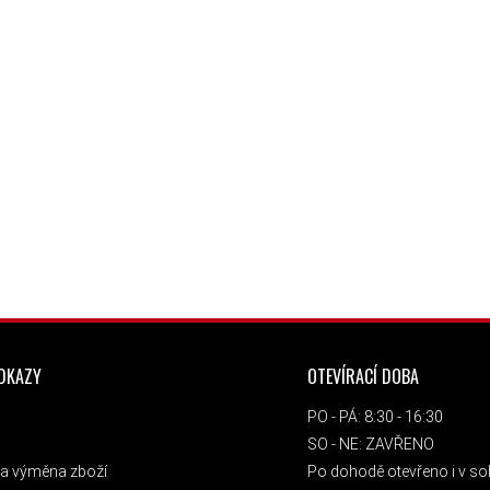
ODKAZY
OTEVÍRACÍ DOBA
PO - PÁ: 8:30 - 16:30
SO - NE: ZAVŘENO
a výměna zboží
Po dohodě otevřeno i v sob