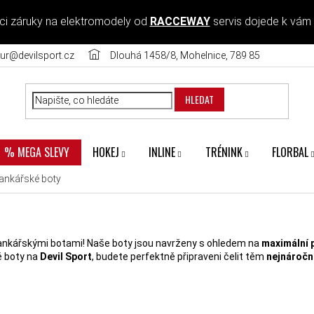
ci záruky na elektromodely od
RACCEWAY
servis dojede k vám
ur@devilsport.cz
Dlouhá 1458/8, Mohelnice, 789 85
HLEDAT
HOKEJ
INLINE
TRÉNINK
FLORBAL
% MEGA SLEVY
ankářské boty
ankářskými botami! Naše boty jsou navrženy s ohledem na
maximální 
ké boty na
Devil Sport
, budete perfektně připraveni čelit těm
nejnáročn