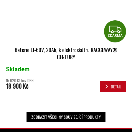
Z
ZDARMA
Baterie LI-60V, 20Ah, k elektroskútru RACCEWAY®
CENTURY
Skladem
15 620 Kč bez DPH
18 900 Kč
DETAIL
ZOBRAZIT VŠECHNY SOUVISEJÍCÍ PRODUKTY
ZÁPATÍ