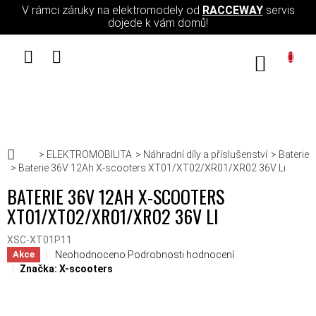
Přejít na obsah
V rámci záruky na elektromodely od
RACCEWAY
servis
dojede k vám domů!
NÁKUPN
Domů
ELEKTROMOBILITA
Náhradní díly a příslušenství
Baterie
Baterie 36V 12Ah X-scooters XT01/XT02/XR01/XR02 36V Li
BATERIE 36V 12AH X-SCOOTERS
XT01/XT02/XR01/XR02 36V LI
XSC-XT01P11
Průměrné hodnocení produktu je 0,0 z 5 hvězdiček.
Neohodnoceno
Podrobnosti hodnocení
Akce
Značka:
X-scooters