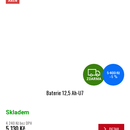
Akce
ZDA
5 400 Kč
–5 %
ZDARMA
Baterie 12,5 Ah-U7
Skladem
4 240 Kč bez DPH
5 130 Kč
DETAIL