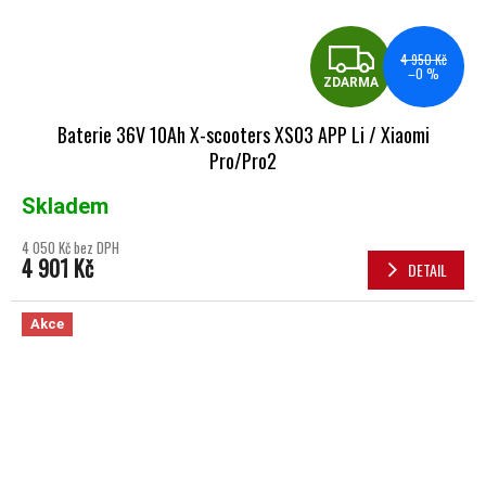
ZDA
4 950 Kč
–0 %
ZDARMA
Baterie 36V 10Ah X-scooters XS03 APP Li / Xiaomi
Pro/Pro2
Skladem
4 050 Kč bez DPH
4 901 Kč
DETAIL
Akce