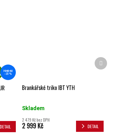
Další produkt
ZDARMA
7 840 Kč
–20 %
A
Brankářské triko IBT YTH
JR
Skladem
2 479 Kč bez DPH
2 999 Kč
DETAIL
DETAIL