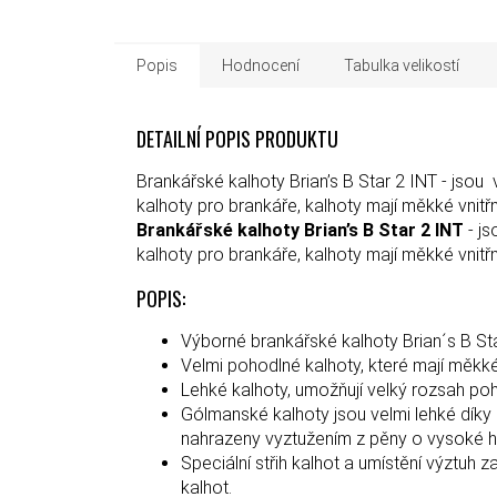
Popis
Hodnocení
Tabulka velikostí
DETAILNÍ POPIS PRODUKTU
Brankářské kalhoty Brian’s B Star 2 INT - js
kalhoty pro brankáře, kalhoty mají měkké vnitř
Brankářské kalhoty Brian’s B Star 2 INT
- j
kalhoty pro brankáře, kalhoty mají měkké vnitř
POPIS:
Výborné brankářské kalhoty Brian´s B S
Velmi pohodlné kalhoty, které mají měkké
Lehké kalhoty, umožňují velký rozsah po
Gólmanské kalhoty jsou velmi lehké díky
nahrazeny vyztužením z pěny o vysoké hu
Speciální střih kalhot a umístění výztuh
kalhot.