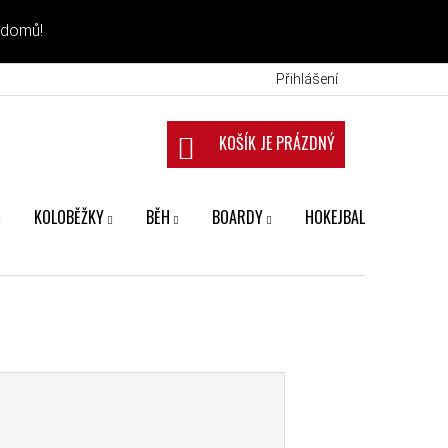
 domů!
Přihlášení
NÁKUPNÍ KOŠÍK
KOLOBĚŽKY
BĚH
BOARDY
HOKEJBAL
FANS