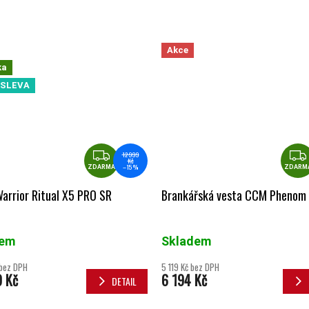
Akce
ka
SLEVA
ZDARMA
12 999
Kč
–15 %
ZDARMA
ZDARM
arrior Ritual X5 PRO SR
Brankářská vesta CCM Phenom 
dem
Skladem
 bez DPH
5 119 Kč bez DPH
9 Kč
6 194 Kč
DETAIL