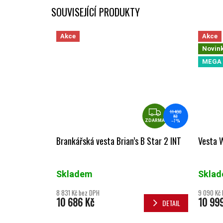
SOUVISEJÍCÍ PRODUKTY
Akce
Akce
Novin
MEGA 
ZDARMA
11 490
Kč
–7 %
ZDARMA
Brankářská vesta Brian’s B Star 2 INT
Vesta W
Skladem
Skla
8 831 Kč bez DPH
9 090 Kč
10 686 Kč
10 99
DETAIL