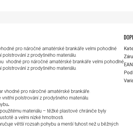
DOP
ou vhodné pro náročné amatérské brankáře velmi pohodlné
Kate
ní polstrování z prodyšného materiálu.
Zár
sou vhodné pro náročné amatérské brankáře velmi pohodlné
EAN
ní polstrování z prodyšného materiálu.
Pod
Vari
tar vhodné pro náročné amatérské brankáře.
 vnitřní polstrování z prodyšného materiálu.
hybu
.
 použitému materiálu – těžké plastové chrániče byly
stotě a velmi nízké hmotnosti.
 zaručuje větší rozsah pohybu a menší tuhost než u běžných