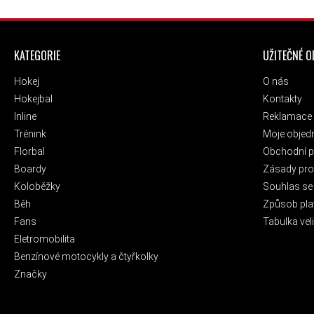
ZÁPATÍ
KATEGORIE
UŽITEČNÉ 
Hokej
O nás
Hokejbal
Kontakty
Inline
Reklamace 
Trénink
Moje objed
Florbal
Obchodní 
Boardy
Zásady pro 
Koloběžky
Souhlas se
Běh
Způsob pla
Fans
Tabulka veli
Eletromobilita
Benzínové motocykly a čtyřkolky
Značky