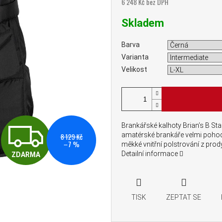
6 248 Kč bez DPH
Měrná cena:
Skladem
Barva
Varianta
Velikost
ZDARMA
Brankářské kalhoty Brian’s B St
amatérské brankáře velmi pohodl
8 129 Kč
–7 %
měkké vnitřní polstrování z pro
Detailní informace
ZDARMA
TISK
ZEPTAT SE