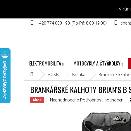
Přejít na obsah
V rám
+420 774 000 190
chant
ELEKTROMOBILITA
MOTOCYKLY A ČTYŘKOLKY
Domů
HOKEJ
Brankář
Brankářské kalho
BRANKÁŘSKÉ KALHOTY BRIAN’S B S
Průměrné hodnocení produktu je 0,0 z 5 hvěz
Neohodnoceno
Podrobnosti hodnocení
Akce