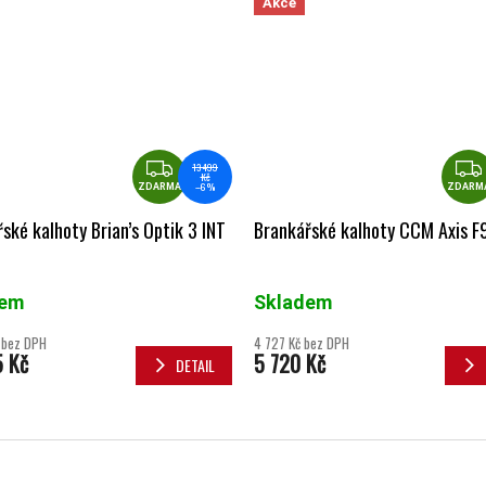
Akce
ZDARMA
13 499
Kč
–6 %
ZDARMA
ZDARM
ské kalhoty Brian’s Optik 3 INT
Brankářské kalhoty CCM Axis F
dem
Skladem
 bez DPH
4 727 Kč bez DPH
5 Kč
5 720 Kč
DETAIL