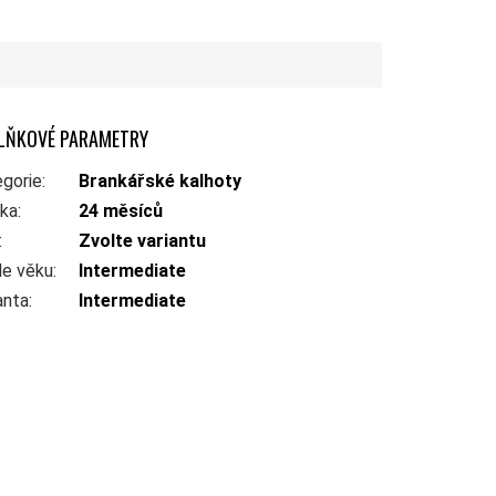
LŇKOVÉ PARAMETRY
gorie
:
Brankářské kalhoty
uka
:
24 měsíců
:
Zvolte variantu
le věku
:
Intermediate
anta
:
Intermediate