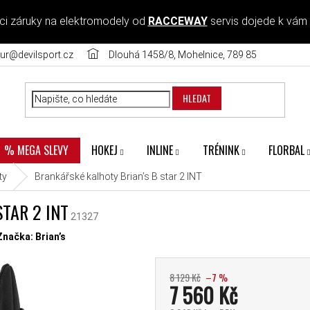
ci záruky na elektromodely od
RACCEWAY
servis dojede k vám
ur@devilsport.cz
Dlouhá 1458/8, Mohelnice, 789 85
HLEDAT
HOKEJ
INLINE
TRÉNINK
FLORBAL
% MEGA SLEVY
ty
Brankářské kalhoty Brian’s B star 2 INT
TAR 2 INT
21327
diček.
Značka:
Brian’s
8 129 Kč
–7 %
7 560 Kč