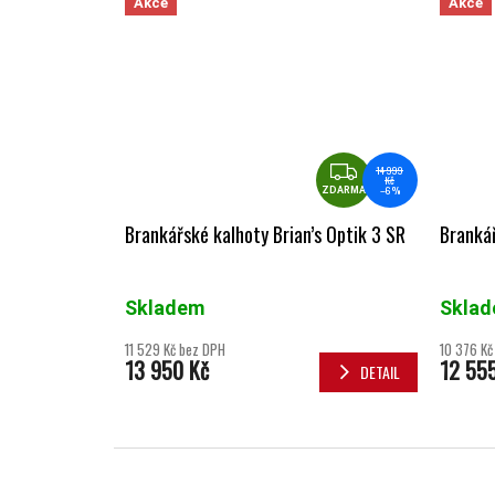
Akce
Akce
ZDARMA
14 999
Kč
–6 %
ZDARMA
Brankářské kalhoty Brian’s Optik 3 SR
Brankář
Skladem
Skla
11 529 Kč bez DPH
10 376 Kč
13 950 Kč
12 55
DETAIL