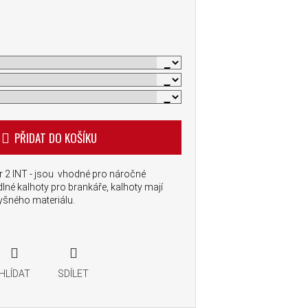
PŘIDAT DO KOŠÍKU
ar 2 INT - jsou vhodné pro náročné
né kalhoty pro brankáře, kalhoty mají
dyšného materiálu.
HLÍDAT
SDÍLET