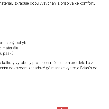
materiálu zkracuje dobu vysychání a přispívá ke komfortu
 neomezený pohyb
o materiálu
ou pásků
o kalhoty vyrobeny profesionálně, s citem pro detail a z
ýhradním dovozcem kanadské gólmanské výstroje Brian´s do