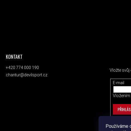
KONTAKT
ODEBÍRAT
+420 774 000 190
Vložte svů
chantur@devilsport.cz
E-mail
Vložením 
PŘIHLÁS
Používáme c