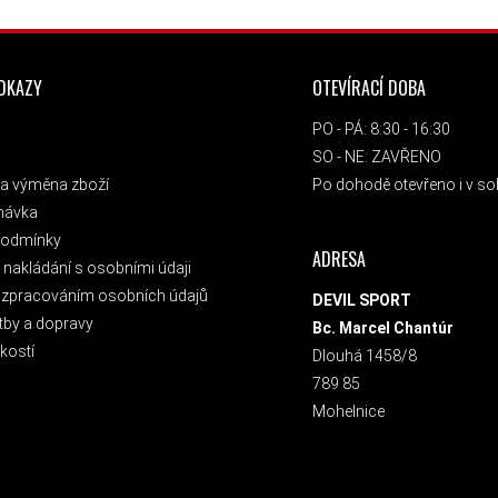
ODKAZY
OTEVÍRACÍ DOBA
PO - PÁ: 8:30 - 16:30
SO - NE: ZAVŘENO
a výměna zboží
Po dohodě otevřeno i v sob
návka
podmínky
ADRESA
nakládání s osobními údaji
 zpracováním osobních údajů
DEVIL SPORT
tby a dopravy
Bc. Marcel Chantúr
kostí
Dlouhá 1458/8
789 85
Mohelnice