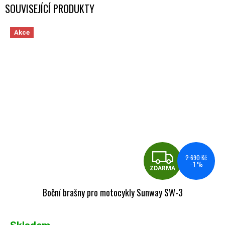
SOUVISEJÍCÍ PRODUKTY
Akce
ZDA
2 690 Kč
–1 %
ZDARMA
Boční brašny pro motocykly Sunway SW-3