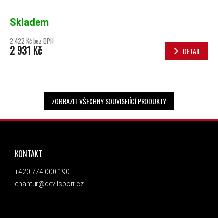
Skladem
2 422 Kč bez DPH
2 931 Kč
DETAIL
ZOBRAZIT VŠECHNY SOUVISEJÍCÍ PRODUKTY
ZÁPATÍ
KONTAKT
+420 774 000 190
chantur@devilsport.cz