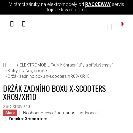
Přejít na obsah
V rámci záruky na elektromodely od
RACCEWAY
servis
dojede k vám domů!
NÁKUPN
Domů
ELEKTROMOBILITA
Náhradní díly a příslušenství
Kufry, brašny, nosiče
Držák zadního boxu X-scooters XR09/XR10
DRŽÁK ZADNÍHO BOXU X-SCOOTERS
XR09/XR10
XSC-XR09P40
Průměrné hodnocení produktu je 0,0 z 5 hvězdiček.
Neohodnoceno
Podrobnosti hodnocení
Akce
Značka:
X-scooters