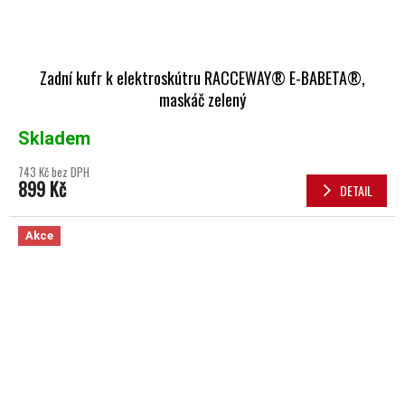
Zadní kufr k elektroskútru RACCEWAY® E-BABETA®,
maskáč zelený
Skladem
743 Kč bez DPH
899 Kč
DETAIL
Akce