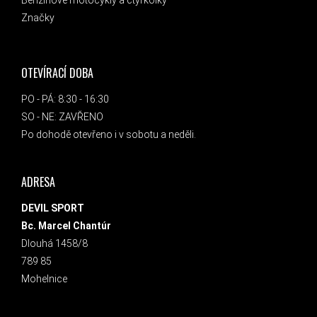
Benzínové motocykly a čtyřkolky
Značky
OTEVÍRACÍ DOBA
PO - PÁ: 8:30 - 16:30
SO - NE: ZAVŘENO
Po dohodě otevřeno i v sobotu a neděli.
ADRESA
DEVIL SPORT
Bc. Marcel Chantúr
Dlouhá 1458/8
789 85
Mohelnice