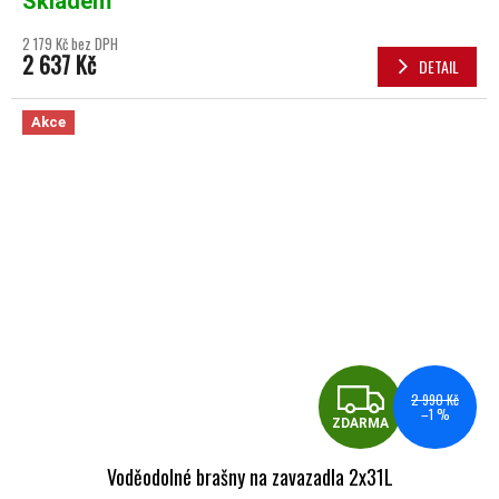
Skladem
2 179 Kč bez DPH
2 637 Kč
DETAIL
Akce
ZDA
2 990 Kč
–1 %
ZDARMA
Voděodolné brašny na zavazadla 2x31L