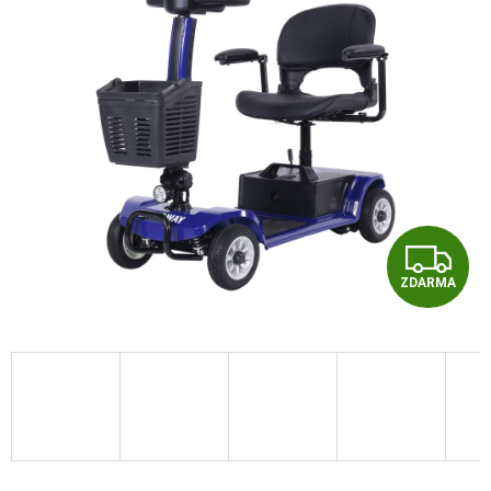
Z
ZDARMA