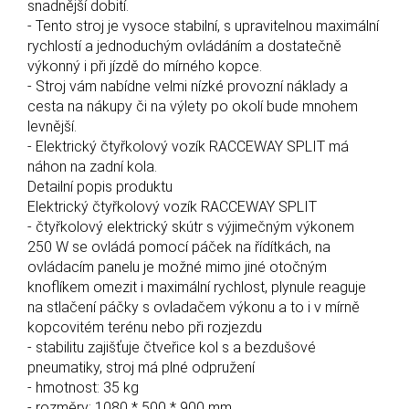
snadnější dobití.
- Tento stroj je vysoce stabilní, s upravitelnou maximální
rychlostí a jednoduchým ovládáním a dostatečně
výkonný i při jízdě do mírného kopce.
- Stroj vám nabídne velmi nízké provozní náklady a
cesta na nákupy či na výlety po okolí bude mnohem
levnější.
- Elektrický čtyřkolový vozík RACCEWAY SPLIT má
náhon na zadní kola.
Detailní popis produktu
Elektrický čtyřkolový vozík RACCEWAY SPLIT
- čtyřkolový elektrický skútr s výjimečným výkonem
250 W se ovládá pomocí páček na řídítkách, na
ovládacím panelu je možné mimo jiné otočným
knoflíkem omezit i maximální rychlost, plynule reaguje
na stlačení páčky s ovladačem výkonu a to i v mírně
kopcovitém terénu nebo při rozjezdu
- stabilitu zajišťuje čtveřice kol s a bezdušové
pneumatiky, stroj má plné odpružení
- hmotnost: 35 kg
- rozměry: 1080 * 500 * 900 mm