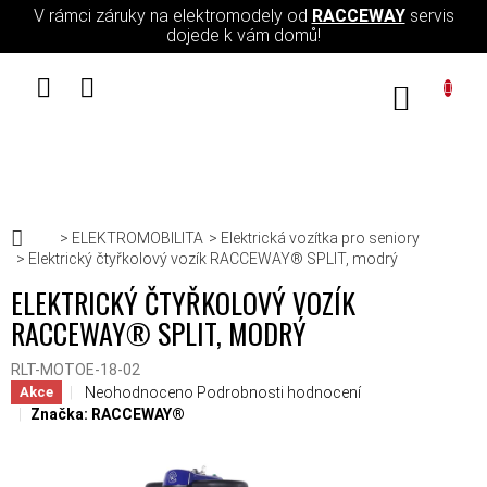
Přejít na obsah
V rámci záruky na elektromodely od
RACCEWAY
servis
dojede k vám domů!
NÁKUPN
Domů
ELEKTROMOBILITA
Elektrická vozítka pro seniory
Elektrický čtyřkolový vozík RACCEWAY® SPLIT, modrý
ELEKTRICKÝ ČTYŘKOLOVÝ VOZÍK
RACCEWAY® SPLIT, MODRÝ
RLT-MOTOE-18-02
Průměrné hodnocení produktu je 0,0 z 5 hvězdiček.
Neohodnoceno
Podrobnosti hodnocení
Akce
Značka:
RACCEWAY®