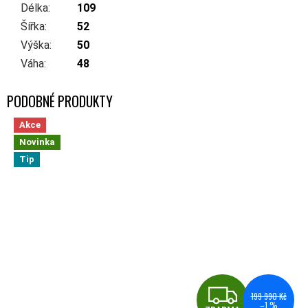
Délka
:
109
Šířka
:
52
Výška
:
50
Váha
:
48
Akce
Novinka
Tip
ZDA
199 990 Kč
–1 %