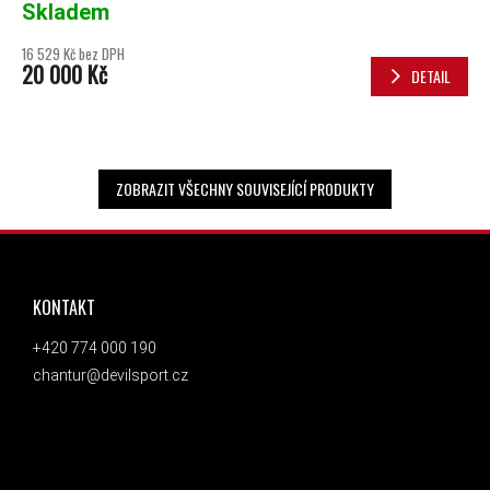
Skladem
16 529 Kč bez DPH
20 000 Kč
DETAIL
ZOBRAZIT VŠECHNY SOUVISEJÍCÍ PRODUKTY
ZÁPATÍ
KONTAKT
+420 774 000 190
chantur@devilsport.cz
ODEBÍRAT NEWSLETTER