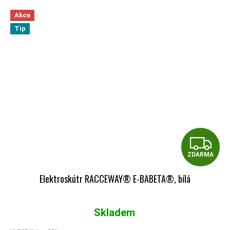
Akce
Tip
Z
ZDARMA
Elektroskútr RACCEWAY® E-BABETA®, bílá
Skladem
Průměrné hodnocení produktu je 5,0 z 5 hvězdiček.