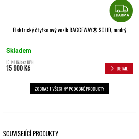
Z
ZDARMA
Elektrický čtyřkolový vozík RACCEWAY® SOLID, modrý
Skladem
13 141 Kč bez DPH
15 900 Kč
DETAIL
ZOBRAZIT VŠECHNY PODOBNÉ PRODUKTY
SOUVISEJÍCÍ PRODUKTY