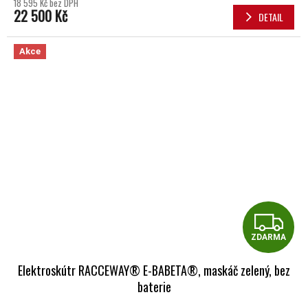
18 595 Kč bez DPH
22 500 Kč
DETAIL
Akce
Z
ZDARMA
Elektroskútr RACCEWAY® E-BABETA®, maskáč zelený, bez
baterie