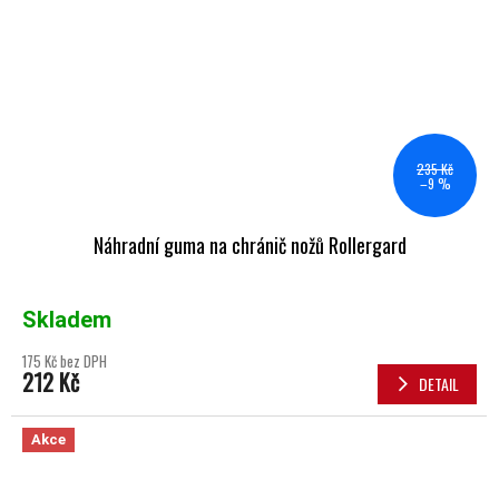
235 Kč
–9 %
Náhradní guma na chránič nožů Rollergard
Skladem
175 Kč bez DPH
212 Kč
DETAIL
Akce