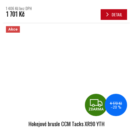
1 406 Kč bez DPH
1 701 Kč
DETAIL
Akce
ZDA
4 170 Kč
–20 %
ZDARMA
Hokejové brusle CCM Tacks XR90 YTH