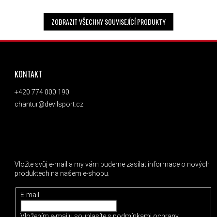
ZOBRAZIT VŠECHNY SOUVISEJÍCÍ PRODUKTY
ZÁPATÍ
KONTAKT
+420 774 000 190
chantur@devilsport.cz
ODEBÍRAT NEWSLETTER
Vložte svůj e-mail a my vám budeme zasílat informace o nových
produktech na našem e-shopu.
E-mail
Vložením e-mailu souhlasíte s
podmínkami ochrany