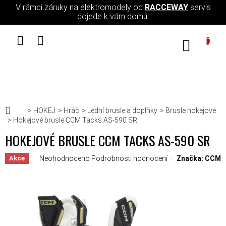
Přejít na obsah
V rámci záruky na elektromodely od
RACCEWAY
servis
dojede k vám domů!
NÁKUPN
Domů
HOKEJ
Hráč
Lední brusle a doplňky
Brusle hokejové
Hokejové brusle CCM Tacks AS-590 SR
HOKEJOVÉ BRUSLE CCM TACKS AS-590 SR
Průměrné hodnocení produktu je 0,0 z 5 hvězdiček.
Neohodnoceno
Podrobnosti hodnocení
Značka:
CCM
Akce