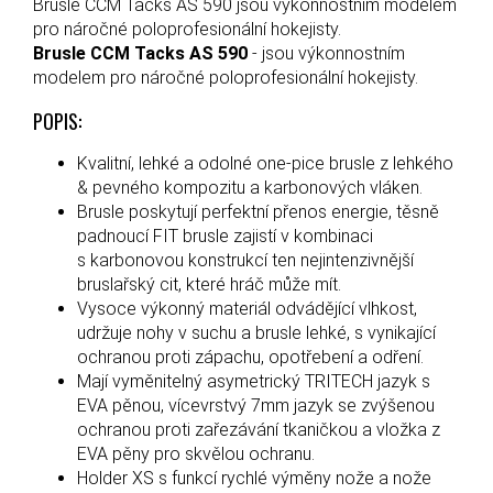
Brusle CCM Tacks AS 590 jsou výkonnostním modelem
pro náročné poloprofesionální hokejisty.
Brusle CCM Tacks AS 590
- jsou výkonnostním
modelem pro náročné poloprofesionální hokejisty.
POPIS:
Kvalitní, lehké a odolné one-pice brusle z lehkého
& pevného kompozitu a karbonových vláken.
Brusle poskytují perfektní přenos energie, těsně
padnoucí FIT brusle zajistí v kombinaci
s karbonovou konstrukcí ten nejintenzivnější
bruslařský cit, které hráč může mít.
Vysoce výkonný materiál odvádějící vlhkost,
udržuje nohy v suchu a brusle lehké, s vynikající
ochranou proti zápachu, opotřebení a odření.
Mají vyměnitelný asymetrický TRITECH jazyk s
EVA pěnou, vícevrstvý 7mm jazyk se zvýšenou
ochranou proti zařezávání tkaničkou a vložka z
EVA pěny pro skvělou ochranu.
Holder XS s funkcí rychlé výměny nože a nože