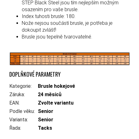
STEP Black Steel jsou tím nejlepším možným
osazením pro vaše brusle.
Index tuhosti brusle: 180.
Nože nejsou součástí brusle, je potřeba je
dokoupit zvlášť!
Brusle jsou tepelně tvarovatelné.
DOPLŇKOVÉ PARAMETRY
Kategorie
:
Brusle hokejové
Záruka
:
24 měsíců
EAN
:
Zvolte variantu
Podle věku
:
Senior
Varianta
:
Senior
Řada
:
Tacks