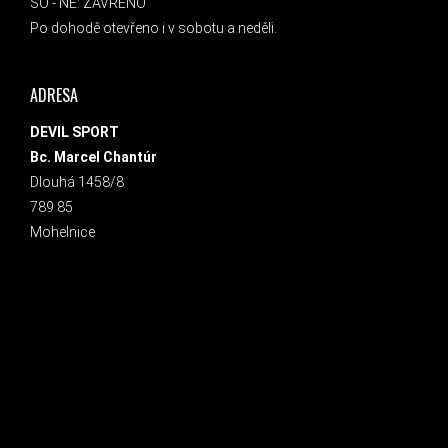
SO - NE: ZAVŘENO
Po dohodě otevřeno i v sobotu a neděli.
ADRESA
DEVIL SPORT
Bc. Marcel Chantúr
Dlouhá 1458/8
789 85
Mohelnice
INSTAGRAM