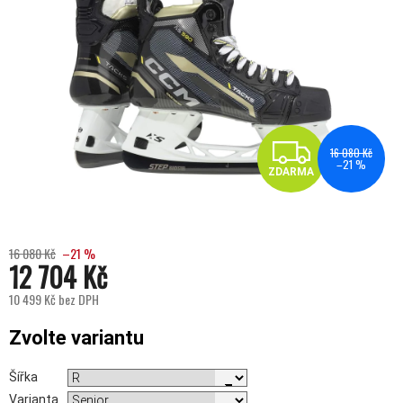
ZDA
16 080 Kč
–21 %
ZDARMA
16 080 Kč
–21 %
12 704 Kč
10 499 Kč bez DPH
Měrná cena:
Zvolte variantu
Šířka
Varianta