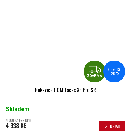
ZDA
6 250 Kč
–20 %
ZDARMA
Rukavice CCM Tacks XF Pro SR
Skladem
4 081 Kč bez DPH
4 938 Kč
DETAIL