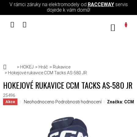
Přejít na obsah
V rámci záruky na elektromodely od
RACCEWAY
servis
dojede k vám domů!
NÁKUPN
Domů
HOKEJ
Hráč
Rukavice
Hokejové rukavice CCM Tacks AS-580 JR
HOKEJOVÉ RUKAVICE CCM TACKS AS-580 JR
25496
Průměrné hodnocení produktu je 0,0 z 5 hvězdiček.
Neohodnoceno
Podrobnosti hodnocení
Značka:
CCM
Akce