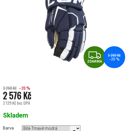
ZDA
3 260 Kč
–20 %
ZDARMA
3 260 Kč
–20 %
2 576 Kč
2 129 Kč bez DPH
Měrná cena:
Skladem
Barva