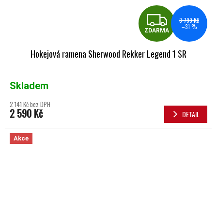
ZDA
3 799 Kč
–31 %
ZDARMA
Hokejová ramena Sherwood Rekker Legend 1 SR
Skladem
2 141 Kč bez DPH
2 590 Kč
DETAIL
Akce