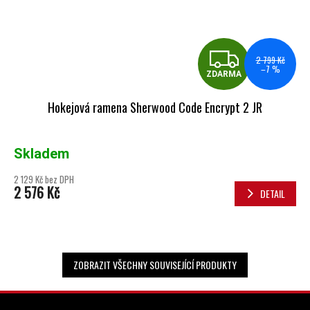
ZDA
2 799 Kč
–7 %
ZDARMA
Hokejová ramena Sherwood Code Encrypt 2 JR
Skladem
2 129 Kč bez DPH
2 576 Kč
DETAIL
ZOBRAZIT VŠECHNY SOUVISEJÍCÍ PRODUKTY
ZÁPATÍ