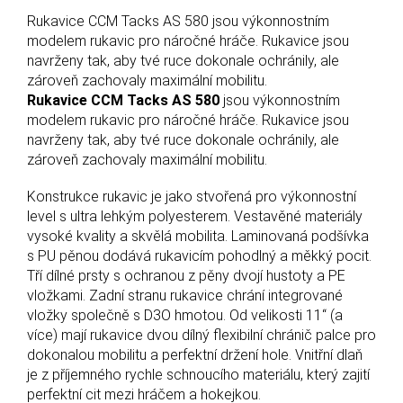
Rukavice CCM Tacks AS 580 jsou výkonnostním
modelem rukavic pro náročné hráče. Rukavice jsou
navrženy tak, aby tvé ruce dokonale ochránily, ale
zároveň zachovaly maximální mobilitu.
Rukavice CCM Tacks AS 580
jsou výkonnostním
modelem rukavic pro náročné hráče. Rukavice jsou
navrženy tak, aby tvé ruce dokonale ochránily, ale
zároveň zachovaly maximální mobilitu.
Konstrukce rukavic je jako stvořená pro výkonnostní
level s ultra lehkým polyesterem. Vestavěné materiály
vysoké kvality a skvělá mobilita. Laminovaná podšívka
s PU pěnou dodává rukavicím pohodlný a měkký pocit.
Tří dílné prsty s ochranou z pěny dvojí hustoty a PE
vložkami. Zadní stranu rukavice chrání integrované
vložky společně s D3O hmotou. Od velikosti 11“ (a
více) mají rukavice dvou dílný flexibilní chránič palce pro
dokonalou mobilitu a perfektní držení hole. Vnitřní dlaň
je z příjemného rychle schnoucího materiálu, který zajití
perfektní cit mezi hráčem a hokejkou.