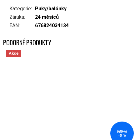
Kategorie
:
Puky/balónky
Záruka
:
24 měsíců
EAN
:
676824034134
Akce
929 Kč
–9 %