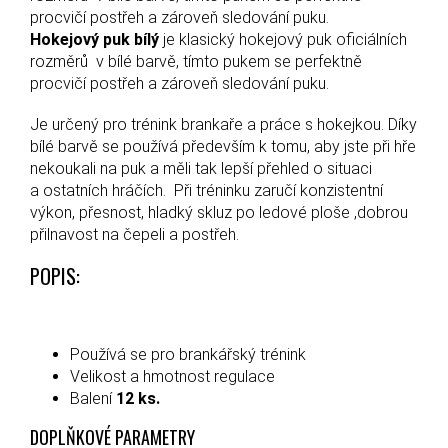
procvičí postřeh a zároveň sledování puku.
Hokejový puk bílý
je klasický hokejový puk oficiálních
rozměrů v bílé barvě, tímto pukem se perfektně
procvičí postřeh a zároveň sledování puku.
Je určený pro trénink brankaře a práce s hokejkou. Díky
bílé barvě se používá především k tomu, aby jste při hře
nekoukali na puk a měli tak lepší přehled o situaci
a ostatních hráčích. Při tréninku zaručí konzistentní
výkon, přesnost, hladký skluz po ledové ploše ,dobrou
přilnavost na čepeli a postřeh.
POPIS:
Používá se pro brankářský trénink
Velikost a hmotnost regulace
Balení
12 ks.
DOPLŇKOVÉ PARAMETRY