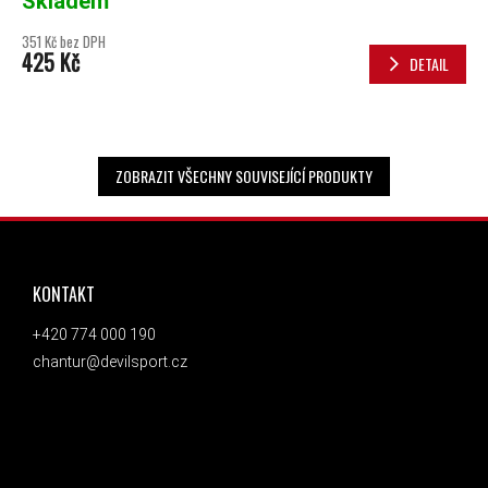
Skladem
351 Kč bez DPH
425 Kč
DETAIL
ZOBRAZIT VŠECHNY SOUVISEJÍCÍ PRODUKTY
ZÁPATÍ
KONTAKT
+420 774 000 190
chantur@devilsport.cz
ODEBÍRAT NEWSLETTER