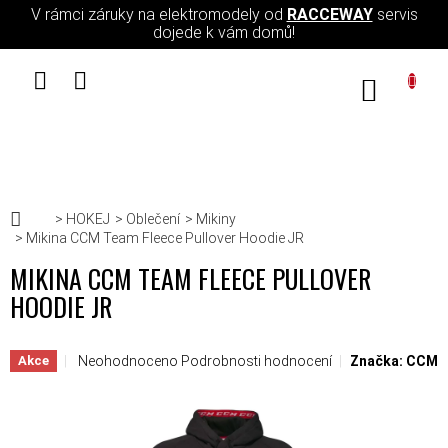
Přejít na obsah
V rámci záruky na elektromodely od
RACCEWAY
servis
dojede k vám domů!
NÁKUPN
Domů
HOKEJ
Oblečení
Mikiny
Mikina CCM Team Fleece Pullover Hoodie JR
MIKINA CCM TEAM FLEECE PULLOVER
HOODIE JR
Průměrné hodnocení produktu je 0,0 z 5 hvězdiček.
Neohodnoceno
Podrobnosti hodnocení
Značka:
CCM
Akce