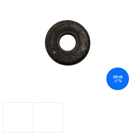
395 Kč
–0 %