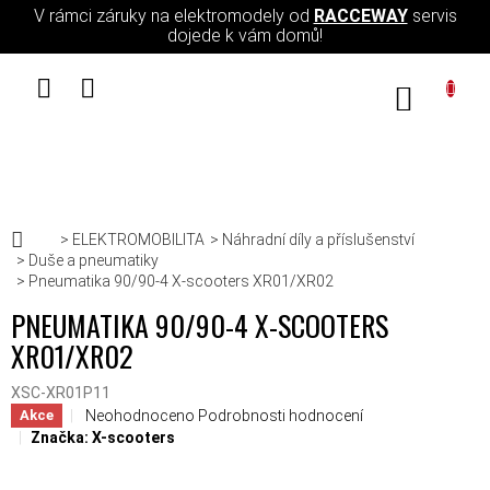
Přejít na obsah
V rámci záruky na elektromodely od
RACCEWAY
servis
dojede k vám domů!
NÁKUPN
Domů
ELEKTROMOBILITA
Náhradní díly a příslušenství
Duše a pneumatiky
Pneumatika 90/90-4 X-scooters XR01/XR02
PNEUMATIKA 90/90-4 X-SCOOTERS
XR01/XR02
XSC-XR01P11
Průměrné hodnocení produktu je 0,0 z 5 hvězdiček.
Neohodnoceno
Podrobnosti hodnocení
Akce
Značka:
X-scooters