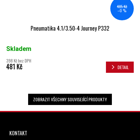
485 Kč
–0 %
Pneumatika 4.1/3.50-4 Journey P332
Skladem
398 Kč bez DPH
481 Kč
DETAIL
ZOBRAZIT VŠECHNY SOUVISEJÍCÍ PRODUKTY
ZÁPATÍ
KONTAKT