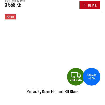
2 941 Kč bez DPH
3 558 Kč
DETAIL
Akce
ZDA
3 185 Kč
–6 %
ZDARMA
Podvozky Kizer Element 80 Black