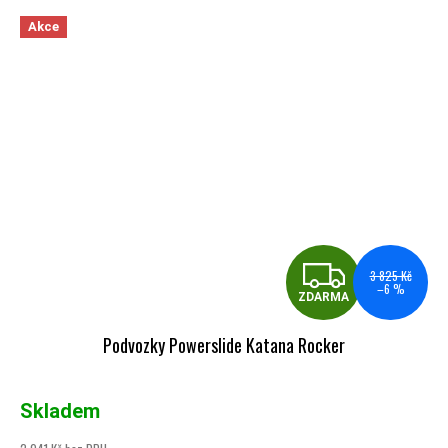
Akce
ZDA
3 825 Kč
–6 %
ZDARMA
Podvozky Powerslide Katana Rocker
Skladem