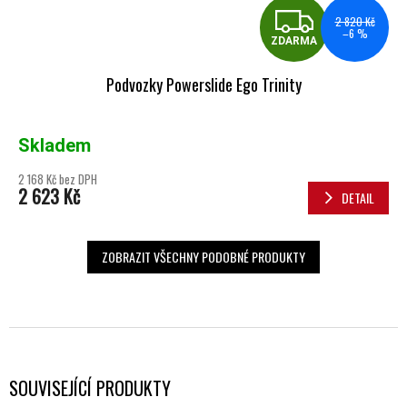
ZDA
2 820 Kč
–6 %
ZDARMA
Podvozky Powerslide Ego Trinity
Skladem
2 168 Kč bez DPH
2 623 Kč
DETAIL
ZOBRAZIT VŠECHNY PODOBNÉ PRODUKTY
SOUVISEJÍCÍ PRODUKTY