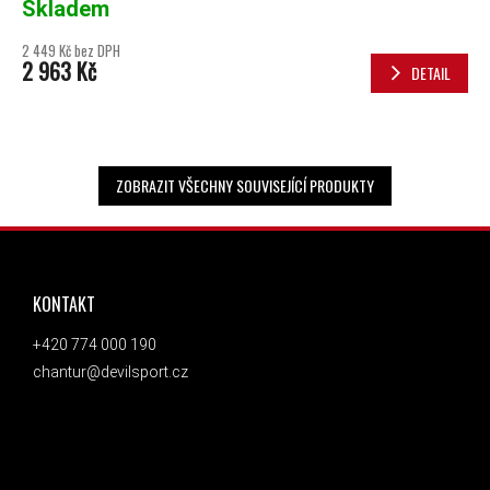
Skladem
2 449 Kč bez DPH
2 963 Kč
DETAIL
ZOBRAZIT VŠECHNY SOUVISEJÍCÍ PRODUKTY
ZÁPATÍ
KONTAKT
+420 774 000 190
chantur@devilsport.cz
ODEBÍRAT NEWSLETTER