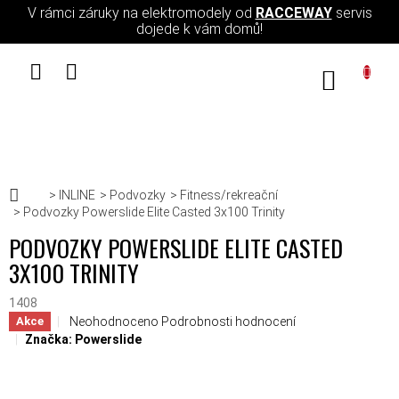
Přejít na obsah
V rámci záruky na elektromodely od
RACCEWAY
servis
dojede k vám domů!
NÁKUPN
Domů
INLINE
Podvozky
Fitness/rekreační
Podvozky Powerslide Elite Casted 3x100 Trinity
PODVOZKY POWERSLIDE ELITE CASTED
3X100 TRINITY
1408
Průměrné hodnocení produktu je 0,0 z 5 hvězdiček.
Neohodnoceno
Podrobnosti hodnocení
Akce
Značka:
Powerslide