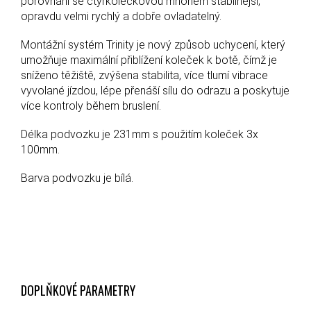
porovnání se čtyřkolečkovou mnohem stabilnější,
opravdu velmi rychlý a dobře ovladatelný.
Montážní systém Trinity je nový způsob uchycení, který
umožňuje maximální přiblížení koleček k botě, čímž je
sníženo těžiště, zvýšena stabilita, více tlumí vibrace
vyvolané jízdou, lépe přenáší sílu do odrazu a poskytuje
více kontroly během bruslení.
Délka podvozku je 231mm s použitím koleček 3x
100mm.
Barva podvozku je bílá.
DOPLŇKOVÉ PARAMETRY