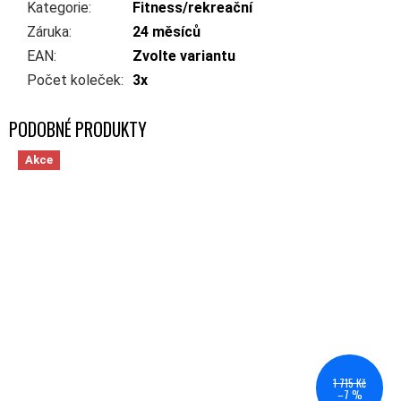
Kategorie
:
Fitness/rekreační
Záruka
:
24 měsíců
EAN
:
Zvolte variantu
Počet koleček
:
3x
Akce
1 715 Kč
–7 %