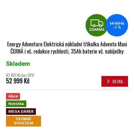
ZDA
54 999 Kč
–3 %
ZDARMA
Energy Adventure Elektrická nákladní tříkolka Advento Maxi
ČERNÁ i vč. redukce rychlosti, 35Ah baterie vč. nabíječky
Skladem
43 801 Kč bez DPH
52 999 Kč
DETAIL
Akce
Novinka
MEGA DÁREK
OSOBNĚ
DOVEZEM