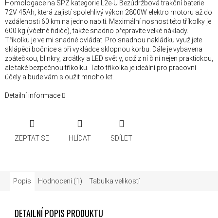
Homologace na SPZ kategorie L2e-U Bezúdržbová trakční baterie
72V 45Ah, která zajistí spolehlivý výkon 2800W elektro motoru až do
vzdálenosti 60 km na jedno nabití. Maximální nosnost této tříkolky je
600 kg (včetně řidiče), takže snadno přepravíte velké náklady.
Tříkolku je velmi snadné ovládat. Pro snadnou nakládku využijete
sklápěcí bočnice a při vykládce sklopnou korbu. Dále je vybavena
zpátečkou, blinkry, zrcátky a LED světly, což z ní činí nejen praktickou,
ale také bezpečnou tříkolku. Tato tříkolka je ideální pro pracovní
účely a bude vám sloužit mnoho let.
Detailní informace
ZEPTAT SE
HLÍDAT
SDÍLET
Popis
Hodnocení (1)
Tabulka velikostí
DETAILNÍ POPIS PRODUKTU