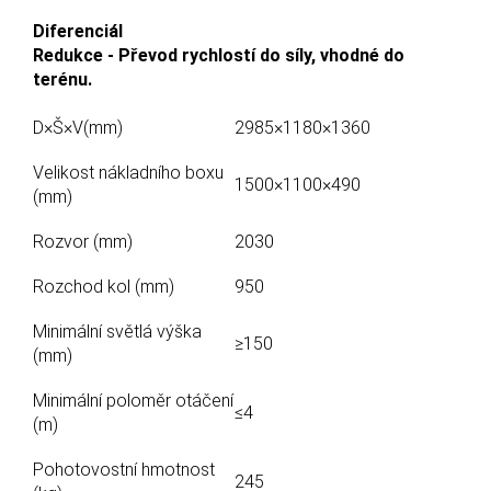
Diferenciál
Redukce - Převod rychlostí do síly, vhodné do
terénu.
D×Š×V(mm)
2985×1180×1360
Velikost nákladního boxu
1500×1100×490
(mm)
Rozvor (mm)
2030
Rozchod kol (mm)
950
Minimální světlá výška
≥150
(mm)
Minimální poloměr otáčení
≤4
(m)
Pohotovostní hmotnost
245