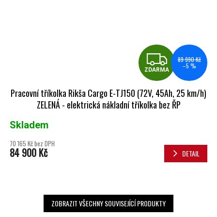
ZDA
89 990 Kč
–5 %
ZDARMA
Pracovní tříkolka Rikša Cargo E-TJ150 (72V, 45Ah, 25 km/h)
ZELENÁ - elektrická nákladní tříkolka bez ŘP
Skladem
70 165 Kč bez DPH
84 900 Kč
DETAIL
ZOBRAZIT VŠECHNY SOUVISEJÍCÍ PRODUKTY