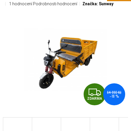
Průměrné hodnocení produktu je 5,0 z 5 hvězdiček.
1 hodnocení
Podrobnosti hodnocení
Značka:
Sunway
ZDA
64 990 Kč
–18 %
ZDARMA