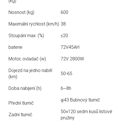
(kg)
Nosnost (kg)
600
Maximální rychlost (km/h)
38
Stoupání max. (%)
≤20
baterie
72V45AH
Motor, ovladač (w)
72V 2800W
Dojezd na jedno nabití
50-65
(km)
Doba nabíjení (h)
6~8h
φ43 Bubnový tlumič
Přední tlumič
50×120 sedm kusů listové
Zadní tlumič
pružiny