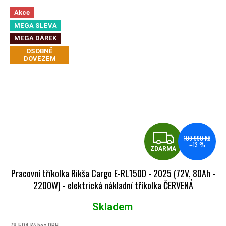
Akce
MEGA SLEVA
MEGA DÁREK
OSOBNĚ
DOVEZEM
ZDA
109 990 Kč
–13 %
ZDARMA
Pracovní tříkolka Rikša Cargo E-RL150D - 2025 (72V, 80Ah -
2200W) - elektrická nákladní tříkolka ČERVENÁ
Skladem
Průměrné hodnocení produktu je 5,0 z 5 hvězdiček.
78 504 Kč bez DPH