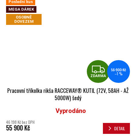
Poslední kus
MEGA DÁREK
OSOBNĚ
DOVEZEM
ZDA
56 900 Kč
–1 %
ZDARMA
Pracovní tříkolka rikša RACCEWAY® KUTIL (72V, 58AH - AŽ
5000W) šedý
Vyprodáno
Průměrné hodnocení produktu je 5,0 z 5 hvězdiček.
46 198 Kč bez DPH
55 900 Kč
DETAIL