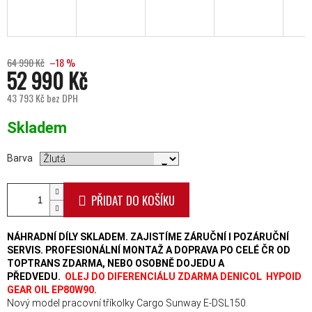
64 990 Kč
–18 %
52 990 Kč
43 793 Kč bez DPH
Měrná cena:
Skladem
Barva
PŘIDAT DO KOŠÍKU
NÁHRADNÍ DÍLY SKLADEM. ZAJISTÍME ZÁRUČNÍ I POZÁRUČNÍ
SERVIS. PROFESIONÁLNÍ MONTAŽ A DOPRAVA PO CELÉ ČR OD
TOPTRANS ZDARMA, NEBO OSOBNĚ DOJEDU A
PŘEDVEDU.
OLEJ DO DIFERENCIÁLU ZDARMA DENICOL HYPOID
GEAR OIL EP80W90.
Nový model pracovní tříkolky Cargo Sunway E-DSL150.