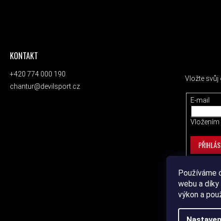
KONTAKT
ODEBÍRAT
+420 774 000 190
Vložte svů
chantur@devilsport.cz
E-mail
Vložením 
PŘIHLÁS
Používáme c
webu a díky 
výkon a pou
Nastaven