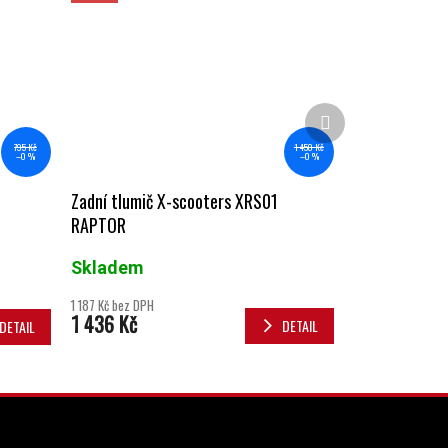
Další produkt
1 450 Kč
795 Kč
–0 %
–0 %
Zadní tlumič X-scooters XRS01
RAPTOR
Skladem
1 187 Kč bez DPH
1 436 Kč
DETAIL
DETAIL