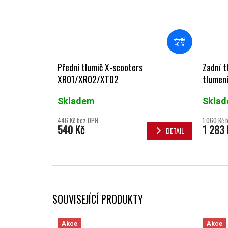
545 Kč
–0 %
Přední tlumič X-scooters
Zadní t
XR01/XR02/XT02
tlumení
Skladem
Skla
446 Kč bez DPH
1 060 Kč 
540 Kč
1 283 
DETAIL
SOUVISEJÍCÍ PRODUKTY
Akce
Akce