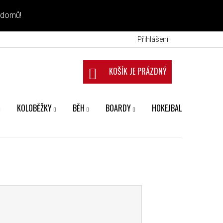
 domů!
Přihlášení
NÁKUPNÍ KOŠÍK
KOLOBĚŽKY
BĚH
BOARDY
HOKEJBAL
FANS