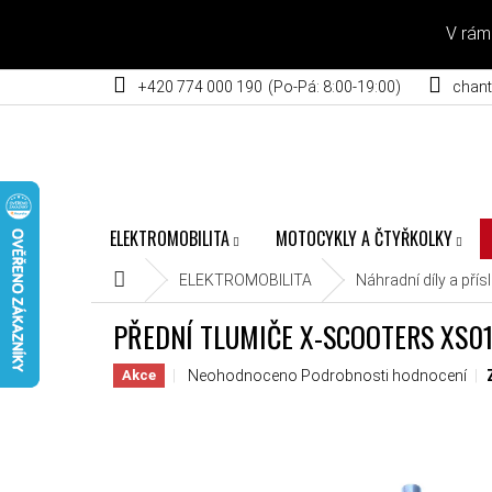
Přejít na obsah
V rám
+420 774 000 190
chant
ELEKTROMOBILITA
MOTOCYKLY A ČTYŘKOLKY
Domů
ELEKTROMOBILITA
Náhradní díly a přís
PŘEDNÍ TLUMIČE X-SCOOTERS XS0
Průměrné hodnocení produktu je 0,0 z 5 hvěz
Neohodnoceno
Podrobnosti hodnocení
Akce