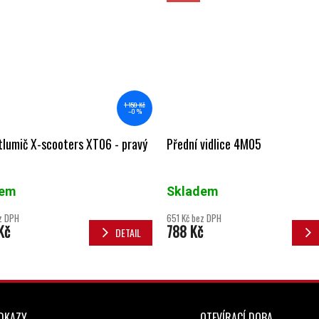
1 150 Kč
–0 %
tlumič X-scooters XT06 - pravý
Přední vidlice 4M05
dem
Skladem
z DPH
651 Kč bez DPH
Kč
788 Kč
DETAIL
ODKAZY
OTEVÍRACÍ DOBA