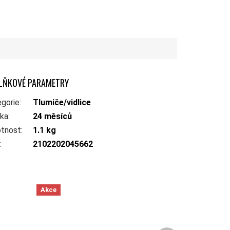
LŇKOVÉ PARAMETRY
gorie
:
Tlumiče/vidlice
uka
:
24 měsíců
tnost
:
1.1 kg
:
2102202045662
Akce