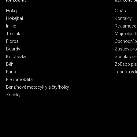
Hokej
O nás
Hokejbal
Kontakty
Inline
Reklamace 
Trénink
Moje objed
Florbal
Obchodní 
Boardy
Zásady pro 
Koloběžky
Souhlas se
Běh
Způsob pla
Fans
Tabulka veli
Eletromobilita
Benzínové motocykly a čtyřkolky
Značky