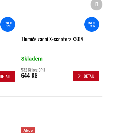
Další produkt
650 Kč
1 558 Kč
–0 %
–4 %
Tlumiče zadní X-scooters XS04
Skladem
532 Kč bez DPH
644 Kč
DETAIL
DETAIL
Akce