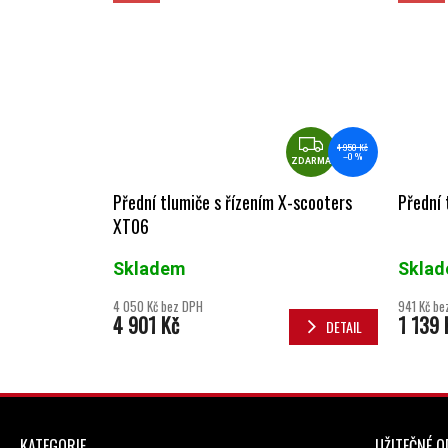
ZDARMA
4 950 Kč
–0 %
ZDARMA
Přední tlumiče s řízením X-scooters
Přední 
XT06
Skladem
Skla
4 050 Kč bez DPH
941 Kč be
4 901 Kč
1 139 
DETAIL
ZÁPATÍ
KATEGORIE
UŽITEČNÉ 