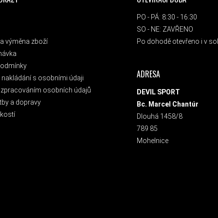
PO - PÁ: 8:30 - 16:30
SO - NE: ZAVŘENO
a výměna zboží
Po dohodě otevřeno i v sob
návka
podmínky
ADRESA
nakládání s osobními údaji
 zpracováním osobních údajů
DEVIL SPORT
tby a dopravy
Bc. Marcel Chantúr
kostí
Dlouhá 1458/8
789 85
Mohelnice