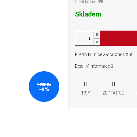
1 056 Kč bez DPH
Měrná cena:
Skladem
Přední tlumiče X-scooters XS01
Detailní informace
1 290 Kč
–0 %
TISK
ZEPTAT SE