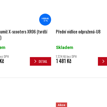
1 295 Kč
–0 %
lumič X-scooters XR06 (tvrdší
Přední vidlice odpružená-U8
)
dem
Skladem
bez DPH
1 224 Kč bez DPH
Kč
1 481 Kč
DETAIL
Akce