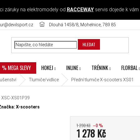
ci záruky na elektromodely od
RACCEWAY
servis dojede k vám
ur@devilsport.cz
Dlouhá 1458/8, Mohelnice, 789 85
HLEDAT
HOKEJ
INLINE
TRÉNINK
FLORBAL
% MEGA SLEVY
lušenství
Tlumiče/vidlice
Přední tlumiče X-scooters XS01
1
XSC-XS01P39
diček.
Značka:
X-scooters
1 290 Kč
–0 %
1 278 Kč