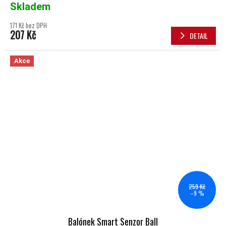
Skladem
171 Kč bez DPH
207 Kč
DETAIL
Akce
259 Kč
–9 %
Balónek Smart Senzor Ball