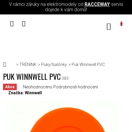
Přejít na obsah
V rámci záruky na elektromodely od
RACCEWAY
servis
dojede k vám domů!
NÁKUPN
Domů
TRÉNINK
Puky/balónky
Puk Winnwell PVC
PUK WINNWELL PVC
383
Průměrné hodnocení produktu je 0,0 z 5 hvězdiček.
Neohodnoceno
Podrobnosti hodnocení
Akce
Značka:
Winnwell