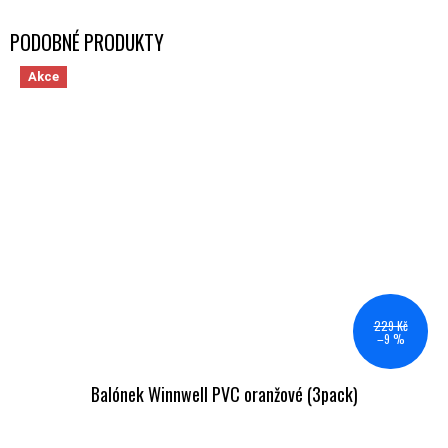
Akce
229 Kč
–9 %
Balónek Winnwell PVC oranžové (3pack)