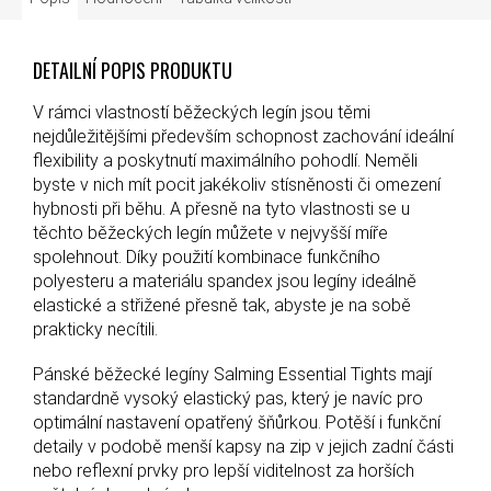
DETAILNÍ POPIS PRODUKTU
V rámci vlastností běžeckých legín jsou těmi
nejdůležitějšími především schopnost zachování ideální
flexibility a poskytnutí maximálního pohodlí. Neměli
byste v nich mít pocit jakékoliv stísněnosti či omezení
hybnosti při běhu. A přesně na tyto vlastnosti se u
těchto běžeckých legín můžete v nejvyšší míře
spolehnout. Díky použití kombinace funkčního
polyesteru a materiálu spandex jsou legíny ideálně
elastické a střižené přesně tak, abyste je na sobě
prakticky necítili.
Pánské běžecké legíny Salming Essential Tights mají
standardně vysoký elastický pas, který je navíc pro
optimální nastavení opatřený šňůrkou. Potěší i funkční
detaily v podobě menší kapsy na zip v jejich zadní části
nebo reflexní prvky pro lepší viditelnost za horších