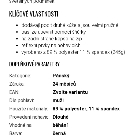
světelných podmínek.
KLÍČOVÉ VLASTNOSTI
dodávají pocit druhé kůže a jsou velmi pružné
pas lze upevnit pomocí šňůrky
na zadní straně kapsa na zip
reflexní prvky na nohavicích
vyrobeno z 89 % polyester 11 % spandex (245g)
DOPLŇKOVÉ PARAMETRY
Kategorie
:
Pánský
Záruka
:
24 měsíců
EAN
:
Zvolte variantu
Dle pohlaví
:
muži
Použité materiály
:
89 % polyester, 11 % spandex
Provedení nohavic
:
Dlouhé
Vhodné na
:
běhání
Barva
:
černá