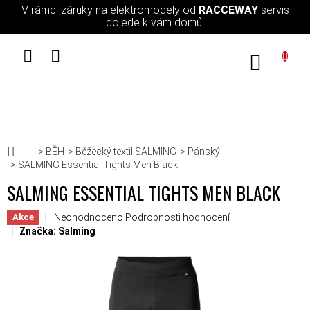
Přejít na obsah
V rámci záruky na elektromodely od
RACCEWAY
servis
dojede k vám domů!
NÁKUPN
Domů
BĚH
Běžecký textil SALMING
Pánský
SALMING Essential Tights Men Black
SALMING ESSENTIAL TIGHTS MEN BLACK
Průměrné hodnocení produktu je 0,0 z 5 hvězdiček.
Neohodnoceno
Podrobnosti hodnocení
Akce
Značka:
Salming