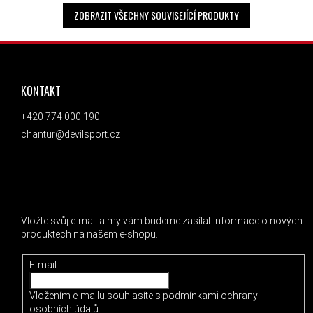
ZOBRAZIT VŠECHNY SOUVISEJÍCÍ PRODUKTY
ZÁPATÍ
KONTAKT
+420 774 000 190
chantur@devilsport.cz
ODEBÍRAT NEWSLETTER
Vložte svůj e-mail a my vám budeme zasílat informace o nových
produktech na našem e-shopu.
E-mail
Vložením e-mailu souhlasíte s
podmínkami ochrany
osobních údajů