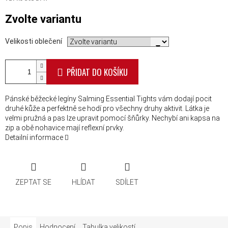
Měrná cena:
Zvolte variantu
Velikosti oblečení
PŘIDAT DO KOŠÍKU
Pánské běžecké legíny Salming Essential Tights vám dodají pocit
druhé kůže a perfektně se hodí pro všechny druhy aktivit. Látka je
velmi pružná a pas lze upravit pomocí šňůrky. Nechybí ani kapsa na
zip a obě nohavice mají reflexní prvky.
Detailní informace
ZEPTAT SE
HLÍDAT
SDÍLET
Popis
Hodnocení
Tabulka velikostí