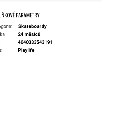
LŇKOVÉ PARAMETRY
gorie
:
Skateboardy
uka
:
24 měsíců
:
4040333543191
a
:
Playlife