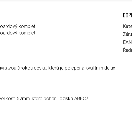
DOP
boardový komplet.
Kate
boardový komplet.
Zár
EAN
Řad
rstvou širokou desku, která je polepena kvalitním delux
elikosti 52mm, která pohání ložiska ABEC7.