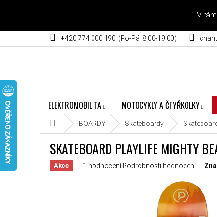
Přejít na obsah
V rám
+420 774 000 190
chant
ELEKTROMOBILITA
MOTOCYKLY A ČTYŘKOLKY
Domů
BOARDY
Skateboardy
Skateboard
SKATEBOARD PLAYLIFE MIGHTY BEA
Průměrné hodnocení produktu je 5,0 z 5 hvěz
1 hodnocení
Podrobnosti hodnocení
Zna
Akce