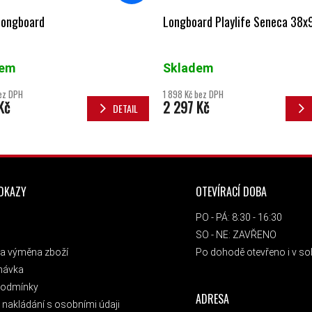
ongboard
Longboard Playlife Seneca 38x
dem
Skladem
bez DPH
1 898 Kč bez DPH
Kč
2 297 Kč
DETAIL
ODKAZY
OTEVÍRACÍ DOBA
PO - PÁ: 8:30 - 16:30
SO - NE: ZAVŘENO
a výměna zboží
Po dohodě otevřeno i v sob
návka
podmínky
ADRESA
nakládání s osobními údaji