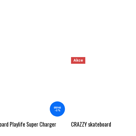
Akce
857 Kč
–6 %
ard Playlife Super Charger
CRAZZY skateboard