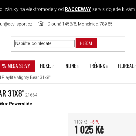
ci záruky na elektromodely od
RACCEWAY
servis dojede k vám
ur@devilsport.cz
Dlouhá 1458/8, Mohelnice, 789 85
HLEDAT
HOKEJ
INLINE
TRÉNINK
FLORBAL
% MEGA SLEVY
 Playlife Mighty Bear 31x8"
R 31X8"
21664
diček.
čka:
Powerslide
1 102 Kč
–6 %
1 025 Kč