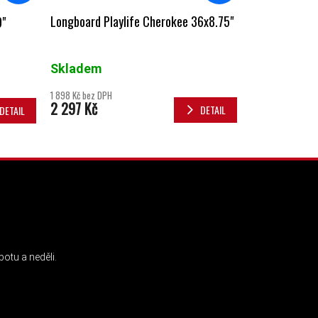
Longboard Playlife Cherokee 36x8.75"
9"
Skladem
1 898 Kč bez DPH
2 297 Kč
DETAIL
DETAIL
INSTAGRAM
otu a neděli.