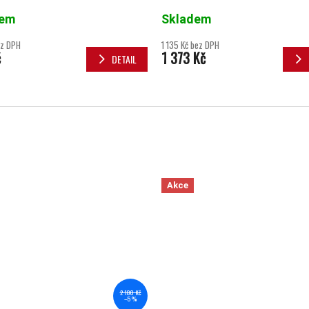
dem
Skladem
ez DPH
1 135 Kč bez DPH
č
1 373 Kč
DETAIL
Akce
2 180 Kč
–5 %