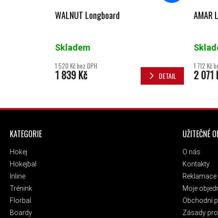
WALNUT Longboard
AMAR L
Skladem
Skla
1 520 Kč bez DPH
1 712 Kč 
1 839 Kč
2 071 
DETAIL
ZÁPATÍ
KATEGORIE
UŽITEČNÉ 
Hokej
O nás
Hokejbal
Kontakty
Inline
Reklamace 
Trénink
Moje objed
Florbal
Obchodní 
Boardy
Zásady pro 