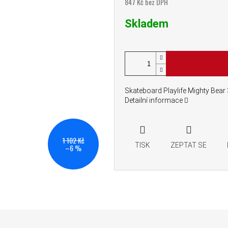
847 Kč bez DPH
Měrná cena:
Skladem
Skateboard Playlife Mighty Bear
Detailní informace
1 102 Kč
TISK
ZEPTAT SE
–6 %