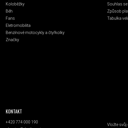
Koloběžky
Souhlas se
Běh
Způsob pla
Fans
Tabulka veli
Eletromobilita
Benzínové motocykly a čtyřkolky
Značky
KONTAKT
ODEBÍRAT
+420 774 000 190
Vložte svů