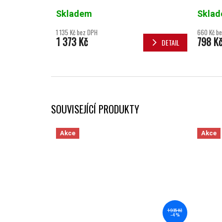
Skladem
Skla
1 135 Kč bez DPH
660 Kč b
1 373 Kč
798 K
DETAIL
SOUVISEJÍCÍ PRODUKTY
Akce
Akce
1 935 Kč
–4 %