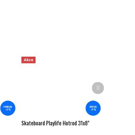
Akce
Další produkt
857 Kč
1 445 Kč
–6 %
–4 %
Skateboard Playlife Hotrod 31x8"