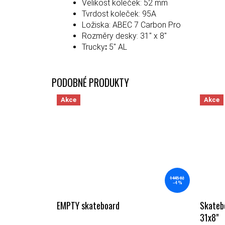
Velikost koleček:
52 mm
Tvrdost koleček:
95A
Ložiska:
ABEC 7 Carbon Pro
Rozměry desky:
31" x 8"
Trucky
:
5" AL
Akce
Akce
1 445 Kč
–4 %
EMPTY skateboard
Skatebo
31x8"