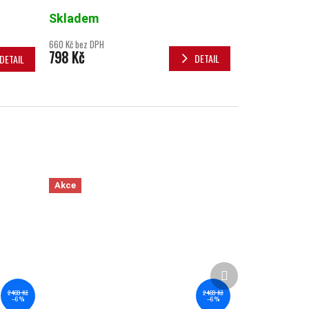
Skladem
660 Kč bez DPH
798 Kč
DETAIL
DETAIL
Akce
Další produkt
2 469 Kč
2 469 Kč
–6 %
–6 %