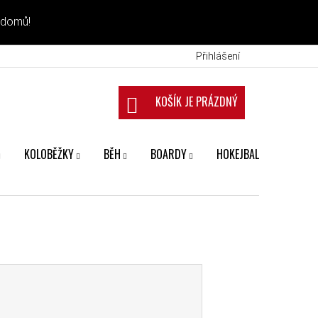
 domů!
Přihlášení
NÁKUPNÍ KOŠÍK
KOLOBĚŽKY
BĚH
BOARDY
HOKEJBAL
FANS