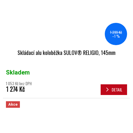
1 299 Kč
–1 %
Skládací alu koloběžka SULOV® RELIGIO, 145mm
Skladem
1 053 Kč bez DPH
1 274 Kč
DETAIL
Akce