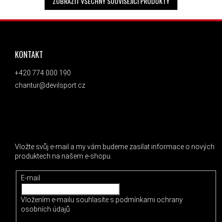
ZOBRAZIT VŠECHNY SOUVISEJÍCÍ PRODUKTY
ZÁPATÍ
KONTAKT
+420 774 000 190
chantur@devilsport.cz
ODEBÍRAT NEWSLETTER
Vložte svůj e-mail a my vám budeme zasílat informace o nových
produktech na našem e-shopu.
E-mail
Vložením e-mailu souhlasíte s
podmínkami ochrany
osobních údajů