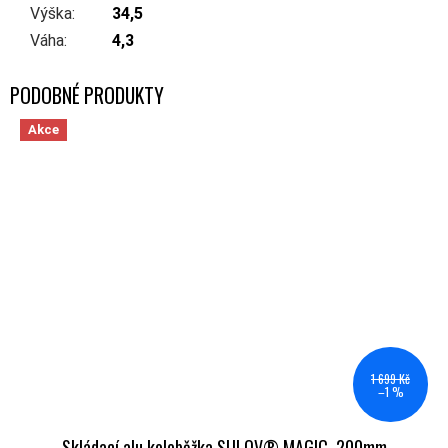
Výška
:
34,5
Váha
:
4,3
Akce
1 699 Kč
–1 %
Skládací alu koloběžka SULOV® MAGIC, 200mm