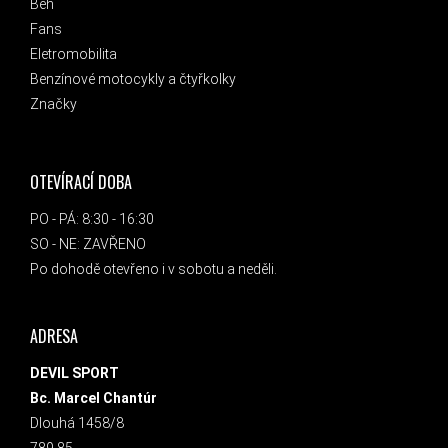
Běh
Fans
Eletromobilita
Benzínové motocykly a čtyřkolky
Značky
OTEVÍRACÍ DOBA
PO - PÁ: 8:30 - 16:30
SO - NE: ZAVŘENO
Po dohodě otevřeno i v sobotu a neděli.
ADRESA
DEVIL SPORT
Bc. Marcel Chantúr
Dlouhá 1458/8
789 85