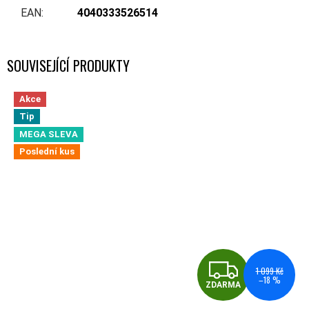
EAN
:
4040333526514
SOUVISEJÍCÍ PRODUKTY
Akce
Tip
MEGA SLEVA
Poslední kus
ZDA
1 099 Kč
–18 %
ZDARMA