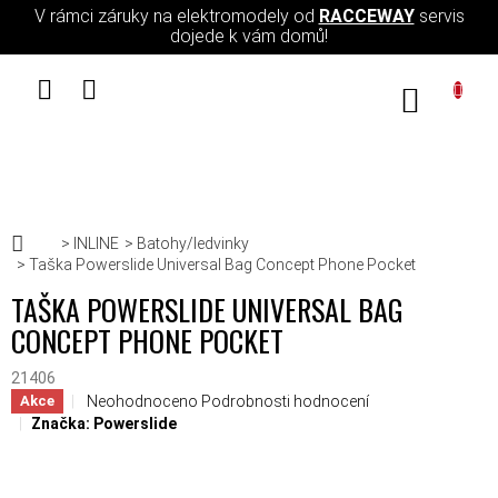
Přejít na obsah
V rámci záruky na elektromodely od
RACCEWAY
servis
dojede k vám domů!
NÁKUPN
Domů
INLINE
Batohy/ledvinky
Taška Powerslide Universal Bag Concept Phone Pocket
TAŠKA POWERSLIDE UNIVERSAL BAG
CONCEPT PHONE POCKET
21406
Průměrné hodnocení produktu je 0,0 z 5 hvězdiček.
Neohodnoceno
Podrobnosti hodnocení
Akce
Značka:
Powerslide