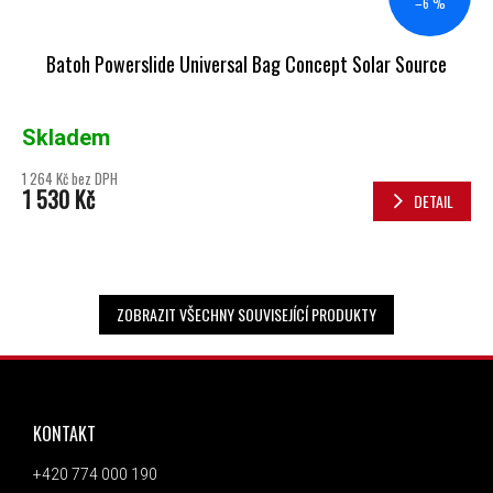
–6 %
Batoh Powerslide Universal Bag Concept Solar Source
Skladem
1 264 Kč bez DPH
1 530 Kč
DETAIL
ZOBRAZIT VŠECHNY SOUVISEJÍCÍ PRODUKTY
ZÁPATÍ
KONTAKT
+420 774 000 190