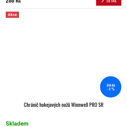
DETAIL
Akce
319 Kč
–9 %
Chránič hokejových nožů Winnwell PRO SR
Skladem