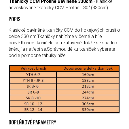
Tkaničky CCM Proline Bavlněné 330cm
- klasické
nevoskované tkaničky CCM Proline 130“ (330cm).
POPIS:
Klasické bavlněné tkaničky CCM do hokejových bruslí o
délce 330 cm.Tkaničky nabízíme v černé a bílé
barvě.Konce tkaniček jsou zatavené, takže se snadno
šněrují a netřepí se.Správnou délku tkaniček vyberete
podle pomocné tabulky níže.
DOPLŇKOVÉ PARAMETRY