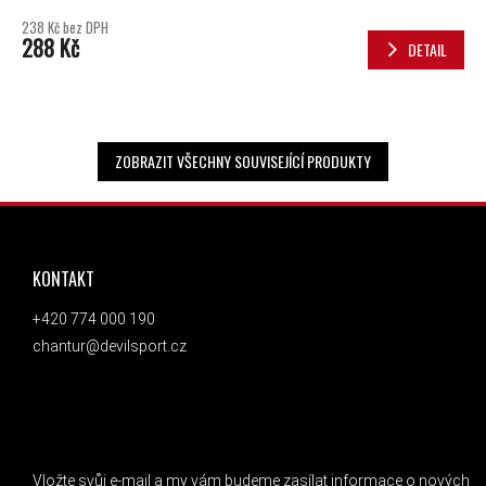
238 Kč bez DPH
288 Kč
DETAIL
ZOBRAZIT VŠECHNY SOUVISEJÍCÍ PRODUKTY
ZÁPATÍ
KONTAKT
+420 774 000 190
chantur@devilsport.cz
ODEBÍRAT NEWSLETTER
Vložte svůj e-mail a my vám budeme zasílat informace o nových