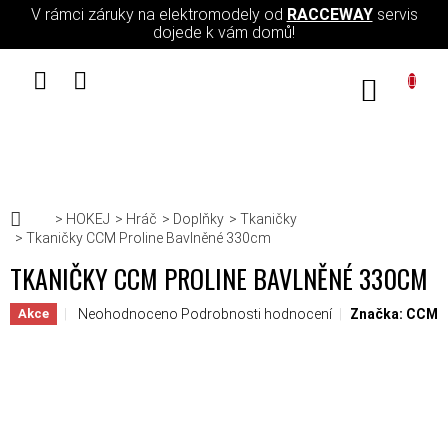
Přejít na obsah
V rámci záruky na elektromodely od
RACCEWAY
servis
dojede k vám domů!
NÁKUPN
Domů
HOKEJ
Hráč
Doplňky
Tkaničky
Tkaničky CCM Proline Bavlněné 330cm
TKANIČKY CCM PROLINE BAVLNĚNÉ 330CM
Průměrné hodnocení produktu je 0,0 z 5 hvězdiček.
Neohodnoceno
Podrobnosti hodnocení
Značka:
CCM
Akce