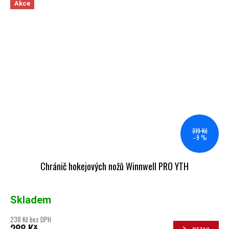
Akce
319 Kč
–9 %
Chránič hokejových nožů Winnwell PRO YTH
Skladem
238 Kč bez DPH
288 Kč