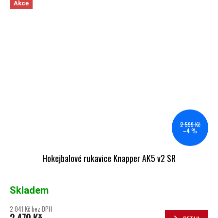
Akce
2 599 Kč
–4 %
Hokejbalové rukavice Knapper AK5 v2 SR
Skladem
2 041 Kč bez DPH
2 470 Kč