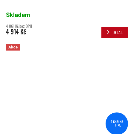
Skladem
4 061 Kč bez DPH
4 914 Kč
DETAIL
Akce
1 649 Kč
–9 %