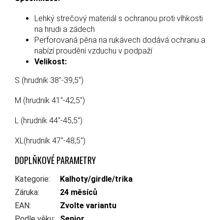
Lehký strečový materiál s ochranou proti vlhkosti
na hrudi a zádech
Perforovaná pěna na rukávech dodává ochranu a
nabízí proudění vzduchu v podpaží
Velikost:
S (hrudník 38"-39,5")
M (hrudník 41"-42,5")
L (hrudník 44"-45,5")
XL(hrudník 47"-48,5")
DOPLŇKOVÉ PARAMETRY
Kategorie
:
Kalhoty/girdle/trika
Záruka
:
24 měsíců
EAN
:
Zvolte variantu
Podle věku
:
Senior