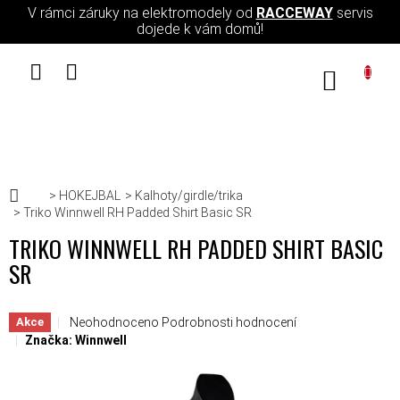
Přejít na obsah
V rámci záruky na elektromodely od
RACCEWAY
servis
dojede k vám domů!
NÁKUPN
Domů
HOKEJBAL
Kalhoty/girdle/trika
Triko Winnwell RH Padded Shirt Basic SR
TRIKO WINNWELL RH PADDED SHIRT BASIC
SR
Průměrné hodnocení produktu je 0,0 z 5 hvězdiček.
Neohodnoceno
Podrobnosti hodnocení
Akce
Značka:
Winnwell