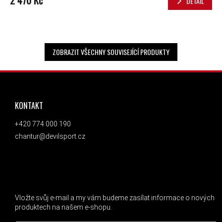
DETAIL
ZOBRAZIT VŠECHNY SOUVISEJÍCÍ PRODUKTY
ZÁPATÍ
KONTAKT
+420 774 000 190
chantur@devilsport.cz
ODEBÍRAT NEWSLETTER
Vložte svůj e-mail a my vám budeme zasílat informace o nových
produktech na našem e-shopu.