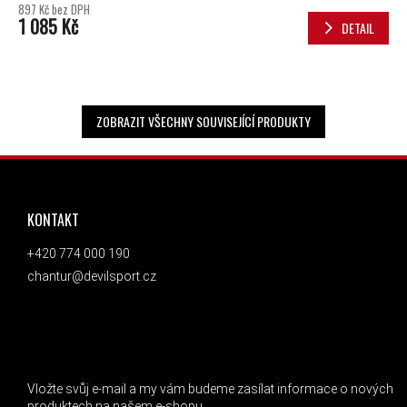
897 Kč bez DPH
1 085 Kč
DETAIL
ZOBRAZIT VŠECHNY SOUVISEJÍCÍ PRODUKTY
ZÁPATÍ
KONTAKT
+420 774 000 190
chantur@devilsport.cz
ODEBÍRAT NEWSLETTER
Vložte svůj e-mail a my vám budeme zasílat informace o nových
produktech na našem e-shopu.