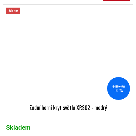
Akce
1 095 Kč
–0 %
Zadní horní kryt světla XRS02 - modrý
Skladem