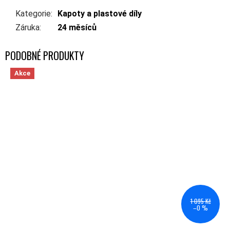
Kategorie
:
Kapoty a plastové díly
Záruka
:
24 měsíců
Akce
1 095 Kč
–0 %