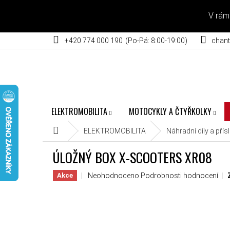
Přejít na obsah
V rám
+420 774 000 190
chant
ELEKTROMOBILITA
MOTOCYKLY A ČTYŘKOLKY
Domů
ELEKTROMOBILITA
Náhradní díly a přís
ÚLOŽNÝ BOX X-SCOOTERS XR08
Průměrné hodnocení produktu je 0,0 z 5 hvěz
Neohodnoceno
Podrobnosti hodnocení
Akce