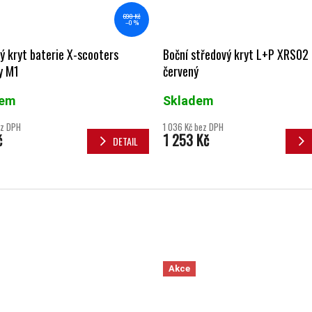
690 Kč
–0 %
ý kryt baterie X-scooters
Boční středový kryt L+P XRS02 
y M1
červený
dem
Skladem
ez DPH
1 036 Kč bez DPH
č
1 253 Kč
DETAIL
Akce