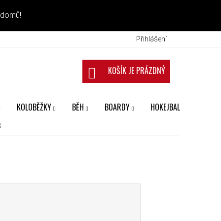
 domů!
Přihlášení
NÁKUPNÍ KOŠÍK
KOLOBĚŽKY
BĚH
BOARDY
HOKEJBAL
FANS
8