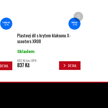
Další produkt
845 Kč
1 950 Kč
–0 %
–0 %
Plastový díl s krytem klaksonu X-
scooters XR08
Skladem
692 Kč bez DPH
837 Kč
DETAIL
DETAIL
INSTAGRAM