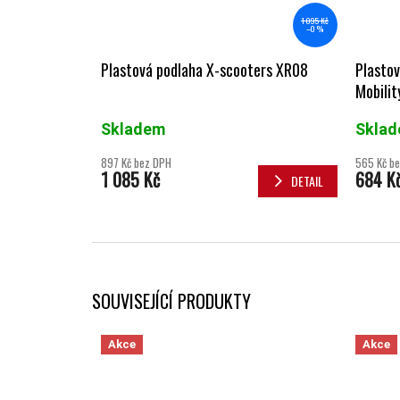
1 095 Kč
–0 %
Plastová podlaha X-scooters XR08
Plastov
Mobilit
Skladem
Skla
897 Kč bez DPH
565 Kč b
1 085 Kč
684 K
DETAIL
SOUVISEJÍCÍ PRODUKTY
Akce
Akce