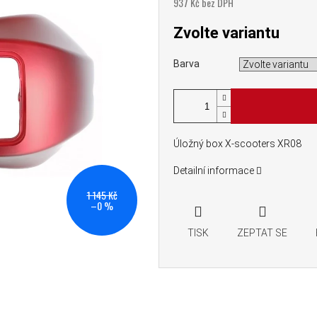
937 Kč bez DPH
Měrná cena:
Zvolte variantu
Barva
Úložný box X-scooters XR08
Detailní informace
1 145 Kč
–0 %
TISK
ZEPTAT SE