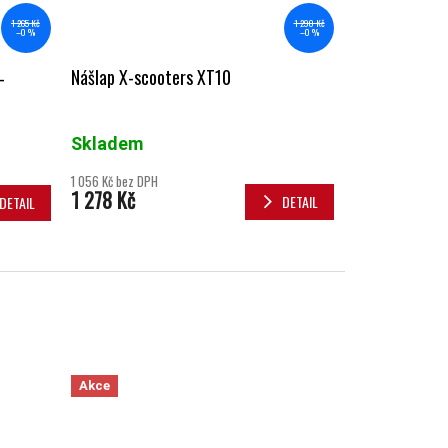
1 290 Kč
1 265 Kč
–0 %
–0 %
Nášlap X-scooters XT10
-
Skladem
1 056 Kč bez DPH
1 278 Kč
DETAIL
DETAIL
Akce