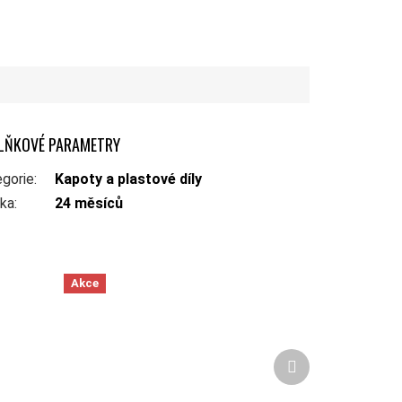
LŇKOVÉ PARAMETRY
gorie
:
Kapoty a plastové díly
uka
:
24 měsíců
Akce
Další produkt