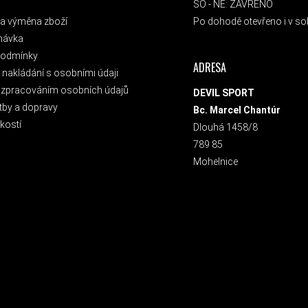
SO - NE: ZAVŘENO
a výměna zboží
Po dohodě otevřeno i v sob
návka
podmínky
ADRESA
nakládání s osobními údaji
 zpracováním osobních údajů
DEVIL SPORT
tby a dopravy
Bc. Marcel Chantúr
kostí
Dlouhá 1458/8
789 85
Mohelnice