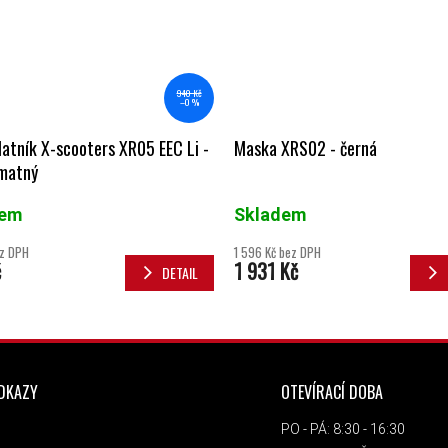
940 Kč
–0 %
latník X-scooters XR05 EEC Li -
Maska XRS02 - černá
 matný
dem
Skladem
ez DPH
1 596 Kč bez DPH
č
1 931 Kč
DETAIL
ODKAZY
OTEVÍRACÍ DOBA
PO - PÁ: 8:30 - 16:30