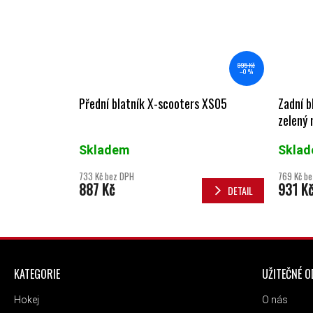
895 Kč
–0 %
Přední blatník X-scooters XS05
Zadní b
zelený
Skladem
Skla
733 Kč bez DPH
769 Kč b
887 Kč
931 K
DETAIL
ZÁPATÍ
KATEGORIE
UŽITEČNÉ 
Hokej
O nás