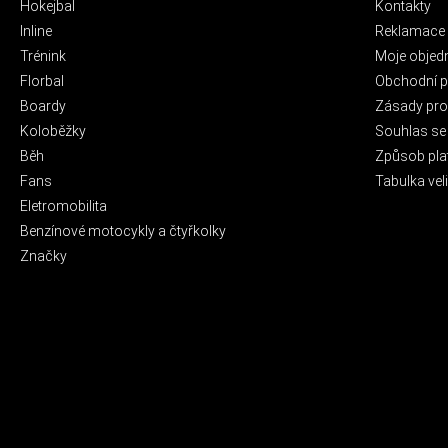
Hokejbal
Kontakty
Inline
Reklamace 
Trénink
Moje objed
Florbal
Obchodní 
Boardy
Zásady pro 
Koloběžky
Souhlas se
Běh
Způsob pla
Fans
Tabulka veli
Eletromobilita
Benzínové motocykly a čtyřkolky
Značky