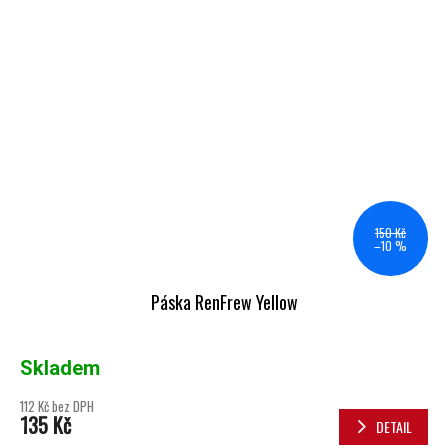
150 Kč
–10 %
Páska RenFrew Yellow
Skladem
112 Kč bez DPH
135 Kč
DETAIL