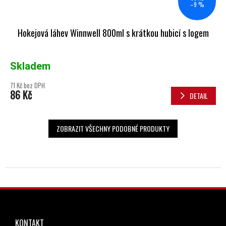
–9 %
Hokejová láhev Winnwell 800ml s krátkou hubicí s logem
Skladem
71 Kč bez DPH
86 Kč
DETAIL
ZOBRAZIT VŠECHNY PODOBNÉ PRODUKTY
ZÁPATÍ
KONTAKT