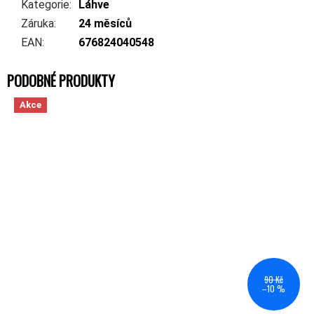
Kategorie
:
Láhve
Záruka
:
24 měsíců
EAN
:
676824040548
Akce
90 Kč
–10 %