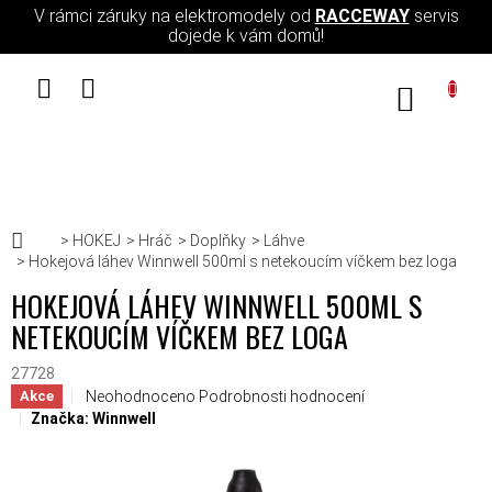
Přejít na obsah
V rámci záruky na elektromodely od
RACCEWAY
servis
dojede k vám domů!
NÁKUPN
Domů
HOKEJ
Hráč
Doplňky
Láhve
Hokejová láhev Winnwell 500ml s netekoucím víčkem bez loga
HOKEJOVÁ LÁHEV WINNWELL 500ML S
NETEKOUCÍM VÍČKEM BEZ LOGA
27728
Průměrné hodnocení produktu je 0,0 z 5 hvězdiček.
Neohodnoceno
Podrobnosti hodnocení
Akce
Značka:
Winnwell