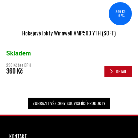
399 Kč
–9 %
Hokejové lokty Winnwell AMP500 YTH (SOFT)
Skladem
298 Kč bez DPH
360 Kč
DETAIL
ZOBRAZIT VŠECHNY SOUVISEJÍCÍ PRODUKTY
ZÁPATÍ
KONTAKT