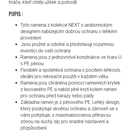
hráče, kteří chtějí užitek a pohodlí.
POPIS :
Tyto ramena z kolekce NEXT s anatomickým
designem nabízejícím dobrou ochranu v lehkém
provedení.
Jsou pružné a odolné a představují rozumnou
investici do vaší ochrany.
Ramena jsou z jednovrstvé konstrukce ve tvaru U
s PE pěnou.
Flexibilní a spolehlivá ochrana s pocitem lehkosti,
ideální pro rekreační použití v každém věku.
Ramena jsou chráněna pomocí ramenních krytek
z lisovaného PE a nabízí plné krytí kolem ramen
pro ochranu před nárazy nebo pády.
Základna ramen je z pěnového PE. Lehký design,
který poskytuje skvělou ochranu a zároveň se s
vámi pohybuje, s maximalizovanou přilnavou
zónou na suchý zip pro snadné nastavení a
přizpůsobení.