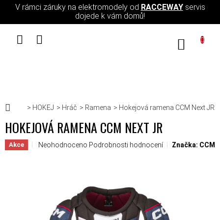
Přejít na obsah
V rámci záruky na elektromodely od
RACCEWAY
servis
dojede k vám domů!
NÁKUPN
Domů
HOKEJ
Hráč
Ramena
Hokejová ramena CCM Next JR
HOKEJOVÁ RAMENA CCM NEXT JR
Průměrné hodnocení produktu je 0,0 z 5 hvězdiček.
Neohodnoceno
Podrobnosti hodnocení
Značka:
CCM
Akce