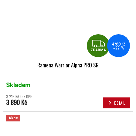
ZDA
4 990 Kč
–22 %
ZDARMA
Ramena Warrior Alpha PRO SR
Skladem
3 215 Kč bez DPH
3 890 Kč
DETAIL
Akce