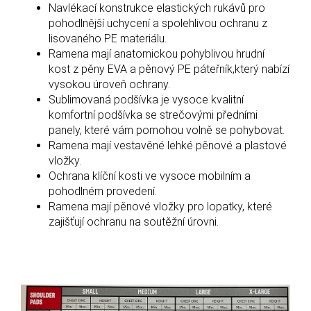
Navlékací konstrukce elastických rukávů pro
pohodlnější uchycení a spolehlivou ochranu z
lisovaného PE materiálu.
Ramena mají anatomickou pohyblivou hrudní
kost z pěny EVA a pěnový PE páteřník,který nabízí
vysokou úroveň ochrany.
Sublimovaná podšívka je vysoce kvalitní
komfortní podšívka se strečovými předními
panely, které vám pomohou volně se pohybovat.
Ramena mají vestavěné lehké pěnové a plastové
vložky.
Ochrana klíční kosti ve vysoce mobilním a
pohodlném provedení.
Ramena mají pěnové vložky pro lopatky, které
zajišťují ochranu na soutěžní úrovni.