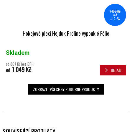
1 199 Kč
až
–12 %
Hokejové plexi Hejduk Proline vypouklé Fólie
Skladem
od 867 Kč bez DPH
1 049 Kč
od
DETAIL
ZOBRAZIT VŠECHNY PODOBNÉ PRODUKTY
SOUVISEJÍCÍ PRODUKTY