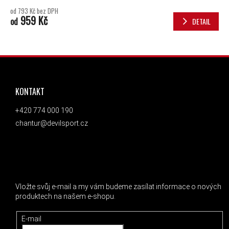
od 793 Kč bez DPH
959 Kč
od
DETAIL
ZÁPATÍ
KONTAKT
+420 774 000 190
chantur@devilsport.cz
ODEBÍRAT NEWSLETTER
Vložte svůj e-mail a my vám budeme zasílat informace o nových
produktech na našem e-shopu.
E-mail