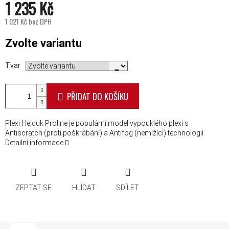
1 235 Kč
1 021 Kč bez DPH
Měrná cena:
Zvolte variantu
Tvar
PŘIDAT DO KOŠÍKU
Plexi Hejduk Proline je populární model vypouklého plexi s
Antiscratch (proti poškrábání) a Antifog (nemlžící) technologií.
Detailní informace
ZEPTAT SE
HLÍDAT
SDÍLET