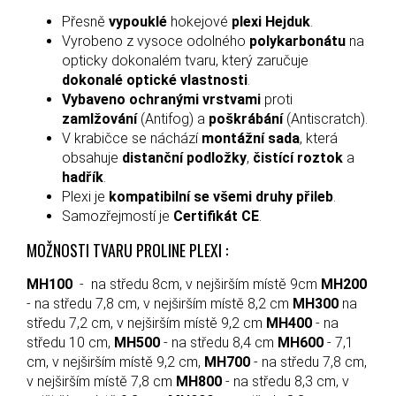
Přesně
vypouklé
hokejové
plexi Hejduk
.
Vyrobeno z vysoce odolného
polykarbonátu
na
opticky dokonalém tvaru, který zaručuje
dokonalé optické vlastnosti
.
Vybaveno ochranými vrstvami
proti
zamlžování
(Antifog) a
poškrábání
(Antiscratch).
V krabičce se náchází
montážní sada
, která
obsahuje
distanční podložky
,
čistící roztok
a
hadřík
.
Plexi je
kompatibilní se všemi druhy přileb
.
Samozřejmostí je
Certifikát CE
.
MOŽNOSTI TVARU PROLINE PLEXI :
MH100
- na středu 8cm, v nejširším místě 9cm
MH200
- na středu 7,8 cm, v nejširším místě 8,2 cm
MH300
na
středu 7,2 cm, v nejširším místě 9,2 cm
MH400
- na
středu 10 cm,
MH500
- na středu 8,4 cm
MH600
- 7,1
cm, v nejširším místě 9,2 cm,
MH700
- na středu 7,8 cm,
v nejširším místě 7,8 cm
MH800
- na středu 8,3 cm, v