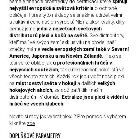
nemalé finanční prostředky do certifikací, které
splňují
nejvyšší evropská a světová kritéria
o ochraně
obličeje. I přes tyto náklady se snažíme udržet velmi
atraktivní cenu našich výrobků NE na úkor kvality, díky
čemuž jsme
jedni z největších světových
distributorů plexi a košů na světě.
Své distributory,
kteří mají ve svých zemí exklusivitu na prodej naší
značky, máme
vedle evropských zemí také v Severní
Americe, Japonsku a na Novém Zélandě.
Plexi se
těší velké oblibě jak
u profesionálních hráčů v
nejvyšších soutěžích
, tak u rekreačních hokejistů ve
všech těchto zemích. Každý rok jsou vidět naše plexi
na
mistrovství světa v hokeji
a dalších
velkých
hokejových akcích
, za což patří dík i našim
distributorům. V domácí
Extralize jsou plexi k vidění u
hráčů ve všech klubech
.
Nevíte si rady jak vybrat plexi ? Pro pomoc s výběrem
klikněte
zde
DOPLŇKOVÉ PARAMETRY