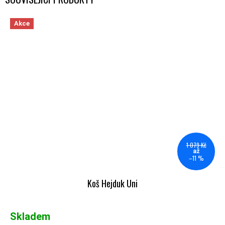
Akce
1 079 Kč
až
–11 %
Koš Hejduk Uni
Skladem