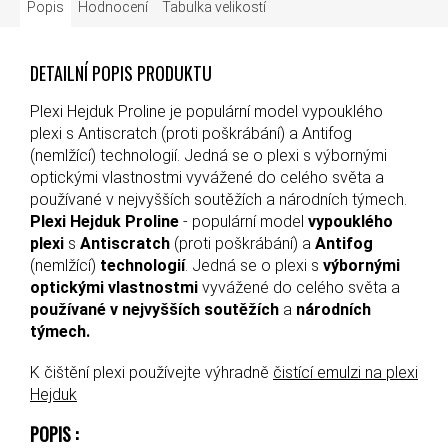
Popis
Hodnocení
Tabulka velikostí
DETAILNÍ POPIS PRODUKTU
Plexi Hejduk Proline je populární model vypouklého
plexi s Antiscratch (proti poškrábání) a Antifog
(nemlžící) technologií. Jedná se o plexi s výbornými
optickými vlastnostmi vyvážené do celého světa a
používané v nejvyšších soutěžích a národních týmech.
Plexi Hejduk Proline
- populární model
vypouklého
plexi
s
Antiscratch
(proti poškrábání) a
Antifog
(nemlžící)
technologií
. Jedná se o plexi s
výbornými
optickými vlastnostmi
vyvážené do celého světa a
používané v nejvyšších soutěžích
a
národních
týmech.
K čištění plexi používejte výhradně
čistící emulzi na plexi
Hejduk
POPIS :