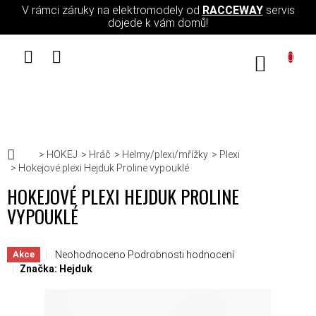
Přejít na obsah
V rámci záruky na elektromodely od
RACCEWAY
servis
dojede k vám domů!
NÁKUPN
Domů
HOKEJ
Hráč
Helmy/plexi/mřížky
Plexi
Hokejové plexi Hejduk Proline vypouklé
HOKEJOVÉ PLEXI HEJDUK PROLINE
VYPOUKLÉ
Průměrné hodnocení produktu je 0,0 z 5 hvězdiček.
Neohodnoceno
Podrobnosti hodnocení
Akce
Značka:
Hejduk