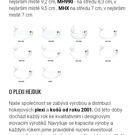
nejširším místě 9,2 cm,
MH990
- na středu 8,3 cm, v
nejširším místě 9,5 cm ,
MHX
na středu 7 cm, v nejširším
místě 7 cm.
O PLEXI HEJDUK
Naše společnost se zabývá výrobou a distribucí
hokejových
plexi
a
košů
od roku 2001.
Od této doby
dochází každý rok ke kvalitativním i designovým
inovacím výrobků. Navyšuje se kapacita výroby a
každým rokem jsme pravidelně nuceni investovat